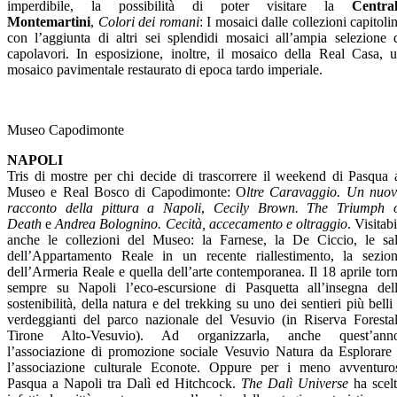
imperdibile, la possibilità di poter visitare la
Centra
Montemartini
,
Colori dei romani
: I mosaici dalle collezioni capitoli
con l’aggiunta di altri sei splendidi mosaici all’ampia selezione 
capolavori. In esposizione, inoltre, il mosaico della Real Casa, 
mosaico pavimentale restaurato di epoca tardo imperiale.
Museo Capodimonte
NAPOLI
Tris di mostre per chi decide di trascorrere il weekend di Pasqua 
Museo e Real Bosco di Capodimonte: O
ltre Caravaggio. Un nuo
racconto della pittura a Napoli
,
Cecily Brown. The Triumph 
Death
e
Andrea Bolognino. Cecità, accecamento e oltraggio
. Visitabi
anche le collezioni del Museo: la Farnese, la De Ciccio, le sa
dell’Appartamento Reale in un recente riallestimento, la sezio
dell’Armeria Reale e quella dell’arte contemporanea. Il 18 aprile tor
sempre su Napoli l’eco-escursione di Pasquetta all’insegna del
sostenibilità, della natura e del trekking su uno dei sentieri più belli
verdeggianti del parco nazionale del Vesuvio (in Riserva Foresta
Tirone Alto-Vesuvio). Ad organizzarla, anche quest’anno
l’associazione di promozione sociale Vesuvio Natura da Esplorare
l’associazione culturale Econote. Oppure per i meno avventuro
Pasqua a Napoli tra Dalì ed Hitchcock.
The Dalì Universe
ha scel