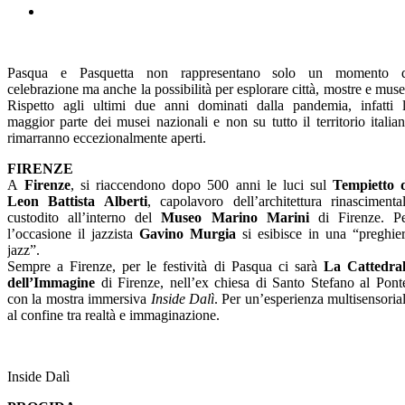
Pasqua e Pasquetta non rappresentano solo un momento d
celebrazione ma anche la possibilità per esplorare città, mostre e muse
Rispetto agli ultimi due anni dominati dalla pandemia, infatti 
maggior parte dei musei nazionali e non su tutto il territorio italia
rimarranno eccezionalmente aperti.
FIRENZE
A
Firenze
, si riaccendono dopo 500 anni le luci sul
Tempietto 
Leon Battista Alberti
, capolavoro dell’architettura rinascimenta
custodito all’interno del
Museo Marino Marini
di Firenze. P
l’occasione il jazzista
Gavino Murgia
si esibisce in una “preghie
jazz”.
Sempre a Firenze, per le festività di Pasqua ci sarà
La Cattedra
dell’Immagine
di Firenze, nell’ex chiesa di Santo Stefano al Pont
con la mostra immersiva
Inside Dalì
. Per un’esperienza multisensoria
al confine tra realtà e immaginazione.
Inside Dalì