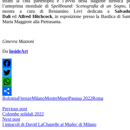
infatti la città partenopea e l’avvio della stagione turistica p
l’anteprima mondiale di S
pellbound: Scenografia di un Sogno
, 
mostra a cura di Beniamino Levi dedicata a
Salvado
Dalì
ed
Alfred
Hitchcock
, in esposizione presso la Basilica di San
Maria Maggiore alla Pietrasanta.
Ginevra Mazzoni
Da
InsideArt
Facebook
Twitter
WhatsApp
Bologna
Firenze
Milano
Mostre
Musei
Pasqua 2022
Roma
Condividi
Previous post
Colombe solidali 2022
Next post
I miracoli di David LaChapelle al Mudec di Milano