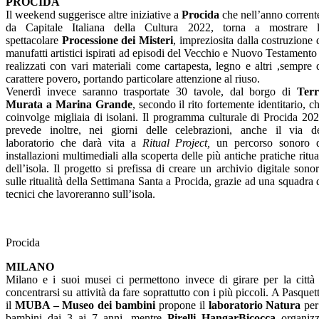
PROCIDA
Il weekend suggerisce altre iniziative a
Procida
che nell’anno corrent
da Capitale Italiana della Cultura 2022, torna a mostrare 
spettacolare
Processione dei Misteri
, impreziosita dalla costruzione 
manufatti artistici ispirati ad episodi del Vecchio e Nuovo Testamento
realizzati con vari materiali come cartapesta, legno e altri ,sempre 
carattere povero, portando particolare attenzione al riuso.
Venerdì invece saranno trasportate 30 tavole, dal borgo di
Ter
Murata a Marina Grande
, secondo il rito fortemente identitario, c
coinvolge migliaia di isolani. Il programma culturale di Procida 20
prevede inoltre, nei giorni delle celebrazioni, anche il via d
laboratorio che darà vita a
Ritual Project,
un percorso sonoro 
installazioni multimediali alla scoperta delle più antiche pratiche ritua
dell’isola. Il progetto si prefissa di creare un archivio digitale sono
sulle ritualità della Settimana Santa a Procida, grazie ad una squadra 
tecnici che lavoreranno sull’isola.
Procida
MILANO
Milano e i suoi musei ci permettono invece di girare per la città
concentrarsi su attività da fare soprattutto con i più piccoli. A Pasquet
il
MUBA – Museo dei bambini
propone il
laboratorio Natura
per
bambini dai 3 ai 7 anni, mentre
Pirelli HangarBicocca
organiz