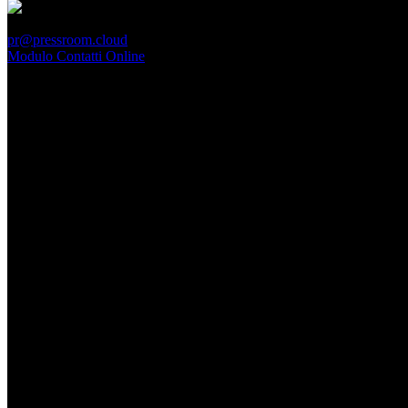
PressRoom
pr@pressroom.cloud
Modulo Contatti Online
MAGAZINE
LA PRINCIPESSA E LA GUERRIERA. Ovvero, di chi
parliamo quando parliamo di Turandot?
Dom, Giugno 28.