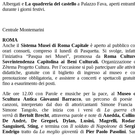
Albergati e
La quadreria del castello
a Palazzo Fava, aperti entram
durante i giorni festivi.
Centrale Montemarini
ROMA
Anche il
Sistema Musei di Roma Capitale
è aperto al pubblico c
orari consueti, compreso il lunedì di Pasquetta. Si svolge, infatt
l’iniziativa “Pasqua nei Musei”, promossa da
Roma Culture
Sovrintendenza Capitolina ai Beni Culturali.
Organizzazione 
Zètema Progetto Cultura. Per l’occasione si può partecipare alle attivi
didattiche, gratuite con il biglietto di ingresso al museo e c
prenotazione obbligatoria, e assistere a concerti e spettacoli gratuit
fino a esaurimento dei posti.
Alle ore 12.00 con Parole e musiche per la pace, al
Museo d
Scultura
Antica Giovanni Barracco
, un percorso di poesie
canzoni, interpretato dal duo di attori/cantanti Simone Francia
Simone Tangolo, che inizia con i versi di
La guerra
c
verrà
di
Bertolt Brecht
, attraversa parole e note di
Anedda, Collin
De André, De Gregori, Dylan, Lusini, Magrelli, Rodari
Sanguineti, Sting
, e termina con
Il soldato di Napoleone
di
Serg
Endrigo
tratto da
La meglio gioventù
di
Pier Paolo Pasolini
. Sa