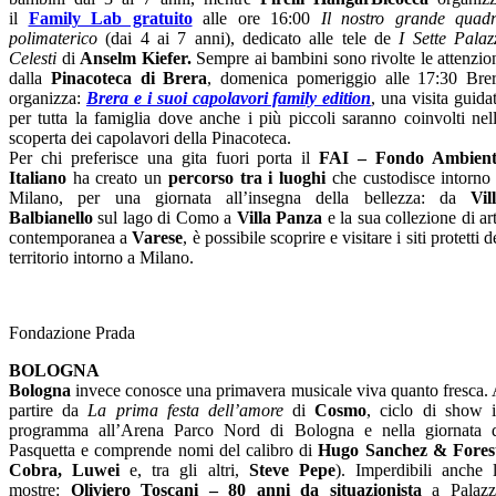
il
Family Lab gratuito
alle ore 16:00
Il nostro grande quad
polimaterico
(dai 4 ai 7 anni), dedicato alle tele de
I Sette Palaz
Celesti
di
Anselm Kiefer.
Sempre ai bambini sono rivolte le attenzio
dalla
Pinacoteca di Brera
, domenica pomeriggio alle 17:30 Bre
organizza:
Brera e i suoi capolavori family edition
, una visita guida
per tutta la famiglia dove anche i più piccoli saranno coinvolti nel
scoperta dei capolavori della Pinacoteca.
Per chi preferisce una gita fuori porta il
FAI – Fondo Ambient
Italiano
ha creato un
percorso tra i luoghi
che custodisce intorno
Milano, per una giornata all’insegna della bellezza: da
Vil
Balbianello
sul lago di Como a
Villa Panza
e la sua collezione di ar
contemporanea a
Varese
, è possibile scoprire e visitare i siti protetti d
territorio intorno a Milano.
Fondazione Prada
BOLOGNA
Bologna
invece conosce una primavera musicale viva quanto fresca.
partire da
La prima festa dell’amore
di
Cosmo
, ciclo di show 
programma all’Arena Parco Nord di Bologna e nella giornata 
Pasquetta e comprende nomi del calibro di
Hugo Sanchez & Fores
Cobra, Luwei
e, tra gli altri,
Steve Pepe
). Imperdibili anche 
mostre:
Oliviero Toscani – 80 anni da situazionista
a Palaz