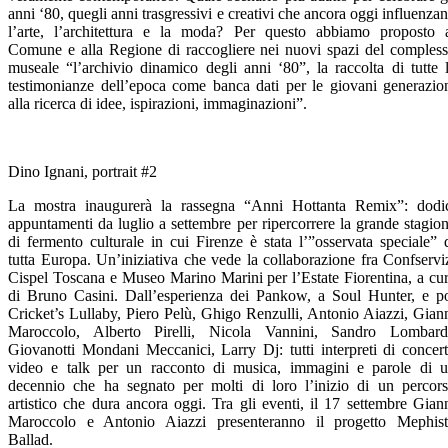
anni ‘80, quegli anni trasgressivi e creativi che ancora oggi influenza
l’arte, l’architettura e la moda? Per questo abbiamo proposto 
Comune e alla Regione di raccogliere nei nuovi spazi del comples
museale “l’archivio dinamico degli anni ‘80”, la raccolta di tutte 
testimonianze dell’epoca come banca dati per le giovani generazio
alla ricerca di idee, ispirazioni, immaginazioni”.
Dino Ignani, portrait #2
La mostra inaugurerà la rassegna “Anni Hottanta Remix”: dodi
appuntamenti da luglio a settembre per ripercorrere la grande stagio
di fermento culturale in cui Firenze è stata l’”osservata speciale” 
tutta Europa. Un’iniziativa che vede la collaborazione fra Confservi
Cispel Toscana e Museo Marino Marini per l’Estate Fiorentina, a cu
di Bruno Casini. Dall’esperienza dei Pankow, a Soul Hunter, e p
Cricket’s Lullaby, Piero Pelù, Ghigo Renzulli, Antonio Aiazzi, Gian
Maroccolo, Alberto Pirelli, Nicola Vannini, Sandro Lombard
Giovanotti Mondani Meccanici, Larry Dj: tutti interpreti di concert
video e talk per un racconto di musica, immagini e parole di 
decennio che ha segnato per molti di loro l’inizio di un percor
artistico che dura ancora oggi. Tra gli eventi, il 17 settembre Gian
Maroccolo e Antonio Aiazzi presenteranno il progetto Mephis
Ballad.