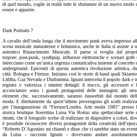
di quel mondo, coglie in realtà tutte le sfumature di un nuovo modo 
essere e apparire.
Dark Portraits 7
A cavallo dell’onda lunga che il movimento punk aveva impresso al
scena musicale statunitense e britannica, anche in Italia si assiste a 
autentico Rinascimento Musicale. Il paese si sveglia dal propr
torpore: post-punk, synthpop, influenze elettroniche e scenari goth 
intrecciano come un’unica urgenza comunicativa insieme al concetto 
underground. Epicentri di questa autentica rivoluzione artistica, d
città: Bologna e Firenze. Iniziano così le storie di band quali Skianto
Litfiba, Gaz Nevada e Diaframma. Ignani intercetta il popolo dark e 
registra e valorizza i minimi dettagli: il trucco, gli accessori e 
acconciature sono i grandi protagonisti delle immagini; gli stes
elementi che, successivamente, saranno riassorbiti dal mondo del
moda. E direttamente da quest’ultimo provengono gli scatti realizza
per l’inaugurazione di “Firenze/Londra. Arte moda 1985” presso 
storica boutique fiorentina Luisa Via Roma: una spettacolare serie 
ritratti, che il fotografo scelse di realizzare in diapositive a colori, do
è possibile riconoscere diversi protagonisti della creatività dell’epoc
“Roberto D’Agostino mi chiamò e disse che ci sarebbe stato un even
da Luisa – racconta Ignani – dovevamo andare assolutament