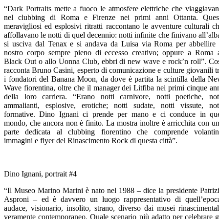
“Dark Portraits mette a fuoco le atmosfere elettriche che viaggiava
nel clubbing di Roma e Firenze nei primi anni Ottanta. Ques
meravigliosi ed esplosivi ritratti raccontano le avventure culturali c
affollavano le notti di quel decennio: notti infinite che finivano all’alb
si usciva dal Tenax e si andava da Luisa via Roma per abbellire 
nostro corpo sempre pieno di eccesso creativo; oppure a Roma 
Black Out o allo Uonna Club, ebbri di new wave e rock’n roll”. Co
racconta Bruno Casini, esperto di comunicazione e culture giovanili t
i fondatori del Banana Moon, da dove è partita la scintilla della N
Wave fiorentina, oltre che il manager dei Litfiba nei primi cinque an
della loro carriera. “Erano notti carnivore, notti poetiche, not
ammalianti, esplosive, erotiche; notti sudate, notti vissute, not
formative. Dino Ignani ci prende per mano e ci conduce in qu
mondo, che ancora non è finito. La mostra inoltre è arricchita con u
parte dedicata al clubbing fiorentino che comprende volantin
immagini e flyer del Rinascimento Rock di questa città”.
Dino Ignani, portrait #4
“Il Museo Marino Marini è nato nel 1988 – dice la presidente Patriz
Asproni – ed è davvero un luogo rappresentativo di quell’epoc
audace, visionario, insolito, strano, diverso dai musei rinascimental
veramente contemporaneo. Quale scenario più adatto per celebrare g