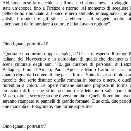
Abbiamo preso la macchina da Roma e ci siamo messi in viaggio,
stata un’epopea fino a Firenze e ritorno. Al momento di scegliere 
pellicola ho rinunciato al bianco e nero abituale: immaginavo che g
artisti, i modelli e gli stilisti sarebbero stati soggetti molto p
interessanti da fotografare a colori, e infatti avevo ragione”.
Dino Ignani, portrait #10
“Questa è una mostra doppia – spiega Di Castro, esperto di fotograf
italiana del Novecento e in particolare di quella che documenta 
scena culturale degli anni ’70, già curatore di personali di Letiz
Battaglia, Tano D’Amico, Paola Agosti e Mario Carbone – sia p
quanto riguarda i contenuti che per la forma. Sotto lo stesso titolo so
raccolte due serie distinte: quella romana in bianco e nero, e quel
fiorentina a colori. Le opere romane saranno proposte in forma 
proiezioni diffuse che si incroceranno e rifletteranno sulle pareti d
Museo, oltre a scorrere su due diversi monitor. Quelle fiorentine inve
saranno stampate su pannelli di grande formato. Due città, due period
due modalità di fotografare, due forme espositive”.
Dino Ignani, portrait #7