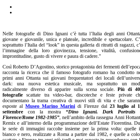
Nelle fotografie di Dino Ignani c’è tutta l’Italia degli anni Ottant
giovane e giovanile, unica e plateale, incredibile e spettacolare. C
soprattutto l’Italia del “look” in questa galleria di ritratti di ragazzi, c
l’immagine della loro giovinezza, tensione, vitalità, confusion
improntitudine, gusto di vivere e paura di cadere.”
Così Roberto D’Agostino, storico protagonista dei fermenti dell’epoc
racconta la ricerca che il famoso fotografo romano ha condotto n
primi anni Ottanta sui giovani frequentatori dei locali dell’univer
dark: una nuova estetica musicale, ma soprattutto un mo
radicalmente diverso di apparire sulla scena sociale.
Più di
4
fotografie
scattate tra video-bar, discoteche e feste private c
documentano la trama creativa di nuovi stili di vita e che saran
esposte al
Museo Marino Marini
di Firenze dal
23 luglio al 
settembre
con la mostra
“Dino Ignani. Dark Portraits 
Florence/Rome 1982-1985”
, nell’ambito della rassegna Anni Hottan
Remix e all’interno della programmazione dell’Estate Fiorentina. D
le serie di immagini raccolte insieme per la prima volta: quelle 
bianco e nero, realizzate a Roma a partire dal 1982, e quelle a colo
scattate a Firenze tre anni più tardi e mai esposte in precedenza; con 