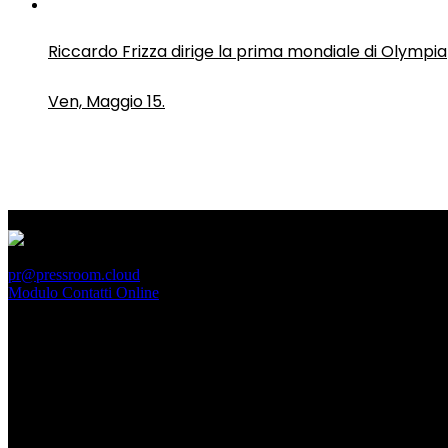
Riccardo Frizza dirige la prima mondiale di Olympia
Ven, Maggio 15.
PressRoom
pr@pressroom.cloud
Modulo Contatti Online
MAGAZINE