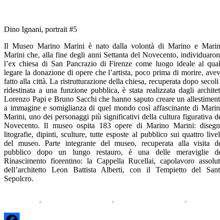
Dino Ignani, portrait #5
Il Museo Marino Marini è nato dalla volontà di Marino e Mari
Marini che, alla fine degli anni Settanta del Novecento, individuaro
l’ex chiesa di San Pancrazio di Firenze come luogo ideale al qua
legare la donazione di opere che l’artista, poco prima di morire, ave
fatto alla città. La ristrutturazione della chiesa, recuperata dopo secoli
ridestinata a una funzione pubblica, è stata realizzata dagli architet
Lorenzo Papi e Bruno Sacchi che hanno saputo creare un allestimen
a immagine e somiglianza di quel mondo così affascinante di Mari
Marini, uno dei personaggi più significativi della cultura figurativa d
Novecento. Il museo ospita 183 opere di Marino Marini: disegn
litografie, dipinti, sculture, tutte esposte al pubblico sui quattro livel
del museo. Parte integrante del museo, recuperata alla visita d
pubblico dopo un lungo restauro, è una delle meraviglie d
Rinascimento fiorentino: la Cappella Rucellai, capolavoro assolu
dell’architetto Leon Battista Alberti, con il Tempietto del San
Sepolcro.