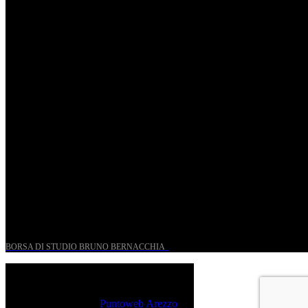
Riccardo Frizza dirige la prima mondiale di Olympia
Ven, Maggio 15.
Riccardo Frizza dirige concerti sinfonici a Napoli e
Budapest
Mer, Gennaio 7.
UN PROGETTO PER I GIOVANI STORICI
BORSA DI STUDIO BRUNO BERNACCHIA
@ 2026 PressRoom – All Rights Reserved.
Sito realizzato da
Puntoweb Arezzo