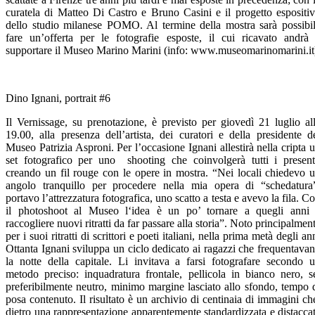
curatela di Matteo Di Castro e Bruno Casini e il progetto espositi
dello studio milanese POMO. Al termine della mostra sarà possibi
fare un’offerta per le fotografie esposte, il cui ricavato andrà
supportare il Museo Marino Marini (info: www.museomarinomarini.it
Dino Ignani, portrait #6
Il Vernissage, su prenotazione, è previsto per giovedì 21 luglio al
19.00, alla presenza dell’artista, dei curatori e della presidente d
Museo Patrizia Asproni. Per l’occasione Ignani allestirà nella cripta 
set fotografico per uno shooting che coinvolgerà tutti i present
creando un fil rouge con le opere in mostra. “Nei locali chiedevo 
angolo tranquillo per procedere nella mia opera di “schedatura
portavo l’attrezzatura fotografica, uno scatto a testa e avevo la fila. C
il photoshoot al Museo l‘idea è un po’ tornare a quegli anni
raccogliere nuovi ritratti da far passare alla storia”. Noto principalmen
per i suoi ritratti di scrittori e poeti italiani, nella prima metà degli an
Ottanta Ignani sviluppa un ciclo dedicato ai ragazzi che frequentava
la notte della capitale. Li invitava a farsi fotografare secondo 
metodo preciso: inquadratura frontale, pellicola in bianco nero, s
preferibilmente neutro, minimo margine lasciato allo sfondo, tempo 
posa contenuto. Il risultato è un archivio di centinaia di immagini ch
dietro una rappresentazione apparentemente standardizzata e distacca