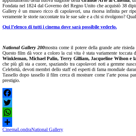
appuntamento della nuova stagione della
Grande Arte al Cinema
, d
Fondata nel 1824 dal Governo del Regno Unito che acquistò 38 dipinti 
Gallery è un museo ricco di capolavori, una risorsa infinita per ripe
veramente le storie raccontate tra le sue sale e a chi si rivolgono? Qu
Qui l’elenco di tutti i cinema dove sarà possibile vederlo.
National Gallery 200
mostra come il potere della grande arte risied
Questo film dà voce a coloro la cui vita è stata variamente toccata da
Winkleman, Michael Palin, Terry Gilliam, Jacqueline Wilson e l
che più gli sta a cuore, spaziando tra capolavori noti a gemme nascos
Celebrità, devoti membri dello staff ed esperti di fama mondiale daran
Tassello dopo tassello il film cerca di mostrare come l’arte possa parla
prestigio.
Facebook
Twitter
WhatsApp
Cinema
Londra
National Gallery
Condividi