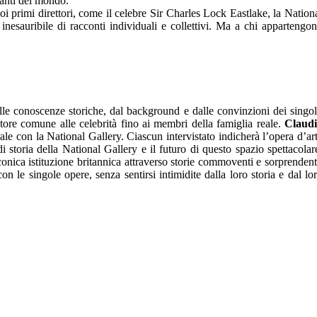
anti del mondo.
 primi direttori, come il celebre Sir Charles Lock Eastlake, la Nation
inesauribile di racconti individuali e collettivi. Ma a chi appartengo
le conoscenze storiche, dal background e dalle convinzioni dei singol
tatore comune alle celebrità fino ai membri della famiglia reale.
Claud
le con la National Gallery. Ciascun intervistato indicherà l’opera d’ar
 storia della National Gallery e il futuro di questo spazio spettacolar
conica istituzione britannica attraverso storie commoventi e sorprendent
on le singole opere, senza sentirsi intimidite dalla loro storia e dal lo