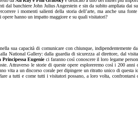
iretto da
Ali Ray e Phil Grabsky
e dedicato a uno dei musei più import
dal banchiere John Julius Angerstein e sin da subito ampliata dai suoi
rcorrere i momenti salienti della storia dell’arte, ma anche una fonte 
ali opere hanno un impatto maggiore e su quali visitatori?
a nella sua capacità di comunicare con chiunque, indipendentemente dal
lla National Gallery: dalla guardia di sicurezza al direttore, dal visi
a Principessa Eugenie
ci faranno così conoscere il loro legame persona
te. Attraverso le storie di queste opere esploreremo così i 200 anni di
no vita a un discorso corale per dipingere un ritratto unico di questa i
re a tutti e come tutti i visitatori possano, a loro volta, confrontarsi c