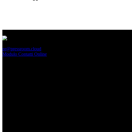
PressRoom
pr@pressroom.cloud
Modulo Contatti Online
MAGAZINE
LA PRINCIPESSA E LA GUERRIERA. Ovvero, di chi
parliamo quando parliamo di Turandot?
Dom, Giugno 28.