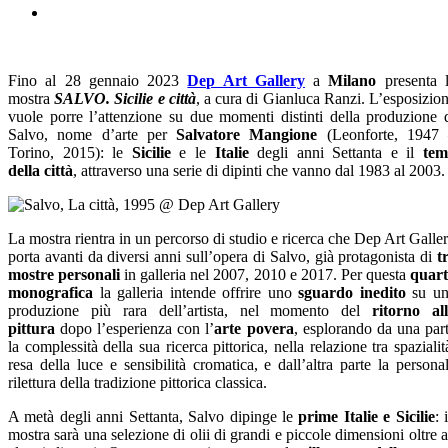
Fino al 28 gennaio 2023
Dep Art Gallery
a
Milano
presenta 
mostra
SALVO. Sicilie e città
, a cura di Gianluca Ranzi. L’esposizio
vuole porre l’attenzione su due momenti distinti della produzione 
Salvo, nome d’arte per
Salvatore Mangione
(Leonforte, 1947
Torino, 2015): le
Sicilie
e le
Italie
degli anni Settanta e il
tem
della
città
, attraverso una serie di dipinti che vanno dal 1983 al 2003.
La mostra rientra in un percorso di studio e ricerca che Dep Art Galle
porta avanti da diversi anni sull’opera di Salvo, già protagonista di
t
mostre personali
in galleria nel 2007, 2010 e 2017. Per questa
quar
monografica
la galleria intende offrire uno
sguardo inedito
su un
produzione più rara dell’artista, nel momento del
ritorno al
pittura
dopo l’esperienza con l’
arte povera
, esplorando da una par
la complessità della sua ricerca pittorica, nella relazione tra spazialit
resa della luce e sensibilità cromatica, e dall’altra parte la persona
rilettura della tradizione pittorica classica.
A metà degli anni Settanta, Salvo dipinge le
prime Italie e Sicilie
: 
mostra sarà una selezione di olii di grandi e piccole dimensioni oltre 