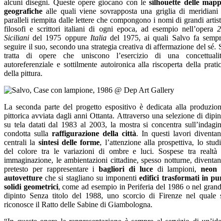
alcuni disegni. Queste opere giocano con le
silhouette delle map
geografiche
alle quali viene sovrapposta una griglia di meridiani
paralleli riempita dalle lettere che compongono i nomi di grandi artist
filosofi e scrittori italiani di ogni epoca, ad esempio nell’opera
2
Siciliani
del 1975 oppure
Italia
del 1975, ai quali Salvo fa semp
seguire il suo, secondo una strategia creativa di affermazione del sé. 
tratta di opere che uniscono l’esercizio di una concettuali
autoreferenziale e sottilmente autoironica alla riscoperta della prati
della pittura.
La seconda parte del progetto espositivo è dedicata alla produzio
pittorica avviata dagli anni Ottanta. Attraverso una selezione di dipin
su tela datati dal 1983 al 2003, la mostra si concentra sull’indagi
condotta sulla
raffigurazione della città
. In questi lavori diventa
centrali la
sintesi delle forme
, l’attenzione alla prospettiva, lo stud
del colore tra le variazioni di ombre e luci. Sospese tra realtà
immaginazione, le ambientazioni cittadine, spesso notturne, diventa
pretesto per rappresentare i
bagliori di luce
di lampioni,
neon 
autovetture
che si stagliano su imponenti
edifici trasformati in pu
solidi geometrici
, come ad esempio in Periferia del 1986 o nel gran
dipinto Senza titolo del 1988, uno scorcio di Firenze nel quale 
riconosce il Ratto delle Sabine di Giambologna.