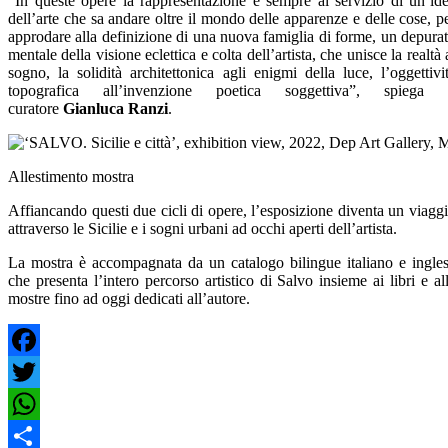
“In queste opere la rappresentazione è sempre al servizio di un’id
dell’arte che sa andare oltre il mondo delle apparenze e delle cose, p
approdare alla definizione di una nuova famiglia di forme, un depura
mentale della visione eclettica e colta dell’artista, che unisce la realtà 
sogno, la solidità architettonica agli enigmi della luce, l’oggettivi
topografica all’invenzione poetica soggettiva”, spiega 
curatore
Gianluca Ranzi
.
Allestimento mostra
Affiancando questi due cicli di opere, l’esposizione diventa un viagg
attraverso le Sicilie e i sogni urbani ad occhi aperti dell’artista.
La mostra è accompagnata da un catalogo bilingue italiano e ingle
che presenta l’intero percorso artistico di Salvo insieme ai libri e al
mostre fino ad oggi dedicati all’autore.
Facebook
Twitter
WhatsApp