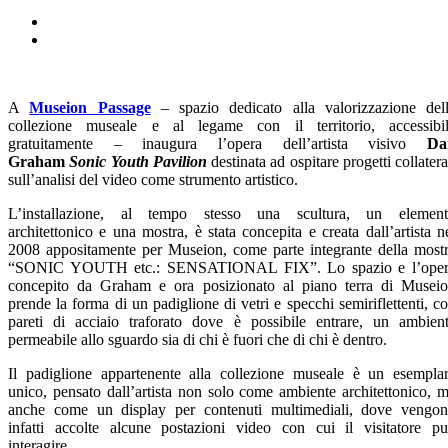
A
Museion Passage
– spazio dedicato alla valorizzazione del
collezione museale e al legame con il territorio, accessibi
gratuitamente – inaugura l’opera dell’artista visivo
Da
Graham
Sonic Youth Pavilion
destinata ad ospitare progetti collatera
sull’analisi del video come strumento artistico.
L’installazione, al tempo stesso una scultura, un elemen
architettonico e una mostra, è stata concepita e creata dall’artista n
2008 appositamente per Museion, come parte integrante della most
“SONIC YOUTH etc.: SENSATIONAL FIX”. Lo spazio e l’oper
concepito da Graham e ora posizionato al piano terra di Musei
prende la forma di un padiglione di vetri e specchi semiriflettenti, c
pareti di acciaio traforato dove è possibile entrare, un ambien
permeabile allo sguardo sia di chi è fuori che di chi è dentro.
Il padiglione appartenente alla collezione museale è un esempla
unico, pensato dall’artista non solo come ambiente architettonico, 
anche come un display per contenuti multimediali, dove vengo
infatti accolte alcune postazioni video con cui il visitatore p
interagire.