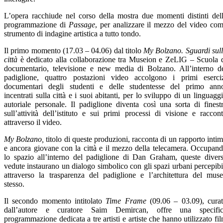
L’opera racchiude nel corso della mostra due momenti distinti del
programmazione di
Passage
, per analizzare il mezzo del video co
strumento di indagine artistica a tutto tondo.
Il primo momento (17.03 – 04.06) dal titolo
My Bolzano. Sguardi sul
città
è dedicato alla collaborazione tra Museion e ZeLIG – Scuola 
documentario, televisione e new media di Bolzano. All’interno d
padiglione, quattro postazioni video accolgono i primi eserci
documentari degli studenti e delle studentesse del primo ann
incentrati sulla città e i suoi abitanti, per lo sviluppo di un linguagg
autoriale personale. Il padiglione diventa così una sorta di finest
sull’attività dell’istituto e sui primi processi di visione e raccon
attraverso il video.
My Bolzano,
titolo di queste produzioni, racconta di un rapporto inti
e ancora giovane con la città e il mezzo della telecamera. Occupan
lo spazio all’interno del padiglione di Dan Graham, queste diver
vedute instaurano un dialogo simbolico con gli spazi urbani percepibi
attraverso la trasparenza del padiglione e l’architettura del mus
stesso.
Il secondo momento intitolato
Time Frame
(09.06 – 03.09), cura
dall’autore e curatore Saim Demircan, offre una specifi
programmazione dedicata a tre artisti e artiste che hanno utilizzato fi