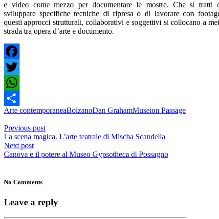
e video come mezzo per documentare le mostre. Che si tratti 
sviluppare specifiche tecniche di ripresa o di lavorare con footag
questi approcci strutturali, collaborativi e soggettivi si collocano a me
strada tra opera d’arte e documento.
Facebook
Twitter
WhatsApp
Arte contemporanea
Bolzano
Dan Graham
Museion Passage
Condividi
Previous post
La scena magica. L’arte teatrale di Mischa Scandella
Next post
Canova e il potere al Museo Gypsotheca di Possagno
No Comments
Leave a reply