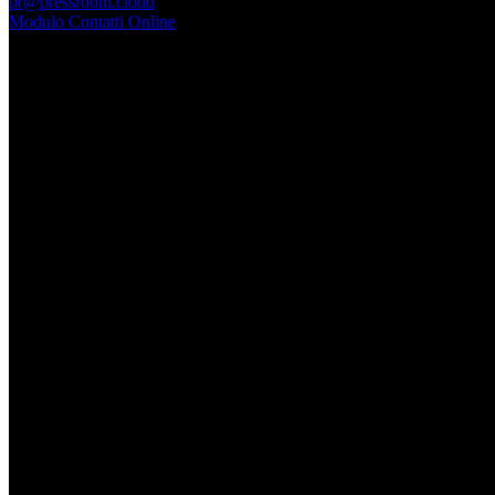
pr@pressroom.cloud
Modulo Contatti Online
MAGAZINE
LA PRINCIPESSA E LA GUERRIERA. Ovvero, di chi
parliamo quando parliamo di Turandot?
Dom, Giugno 28.
GARBO acquisisce Alex Signoretti, eccellenza
contemporanea del vetro di Murano