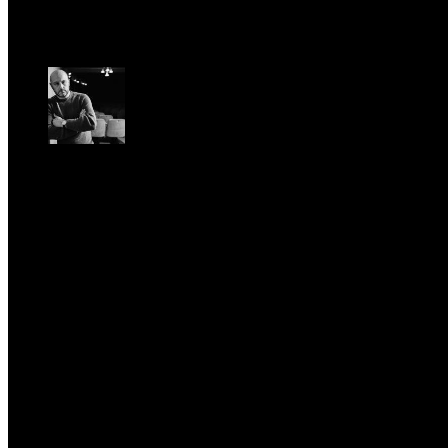
Romantic Florence va in tournée!
Gio, Gennaio 29.
Riccardo Frizza dirige la prima mondiale di Olympia
Ven, Maggio 15.
Riccardo Frizza dirige concerti sinfonici a Napoli e
Budapest
Mer, Gennaio 7.