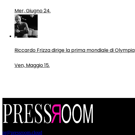
Mer, Giugno 24.
Riccardo Frizza dirige la prima mondiale di Olympia
Ven, Maggio 15.
PressRoom
pr@pressroom.cloud