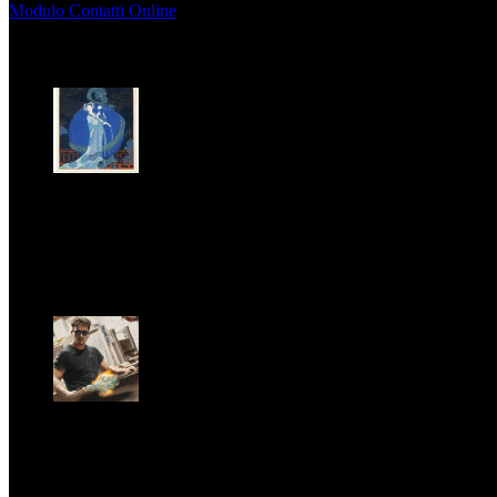
Modulo Contatti Online
MAGAZINE
LA PRINCIPESSA E LA GUERRIERA. Ovvero, di chi
parliamo quando parliamo di Turandot?
Dom, Giugno 28.
GARBO acquisisce Alex Signoretti, eccellenza
contemporanea del vetro di Murano