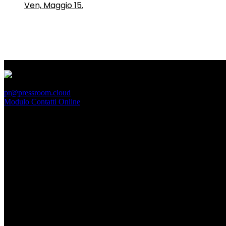
Ven, Maggio 15.
PressRoom
pr@pressroom.cloud
Modulo Contatti Online
MAGAZINE
LA PRINCIPESSA E LA GUERRIERA. Ovvero, di chi
parliamo quando parliamo di Turandot?