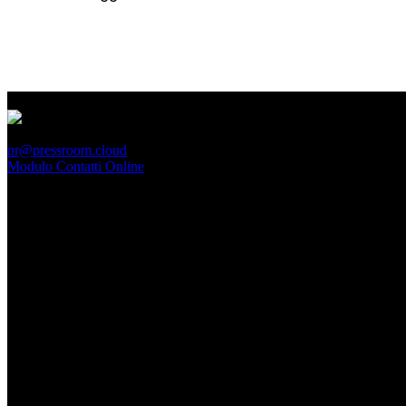
PressRoom
pr@pressroom.cloud
Modulo Contatti Online
MAGAZINE
LA PRINCIPESSA E LA GUERRIERA. Ovvero, di chi
parliamo quando parliamo di Turandot?
Dom, Giugno 28.