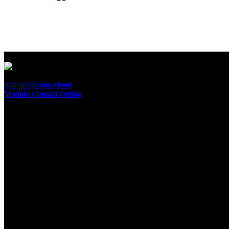
PressRoom
pr@pressroom.cloud
Modulo Contatti Online
MAGAZINE
LA PRINCIPESSA E LA GUERRIERA. Ovvero, di chi
parliamo quando parliamo di Turandot?
Dom, Giugno 28.