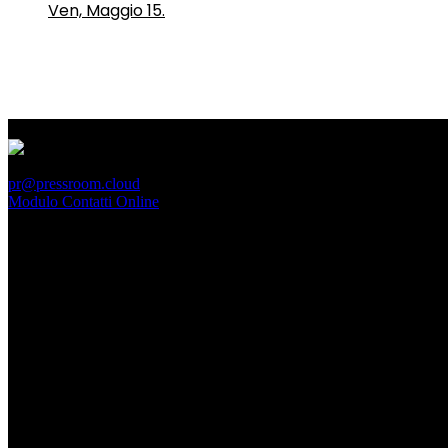
Ven, Maggio 15.
PressRoom
pr@pressroom.cloud
Modulo Contatti Online
MAGAZINE
LA PRINCIPESSA E LA GUERRIERA. Ovvero, di chi
parliamo quando parliamo di Turandot?