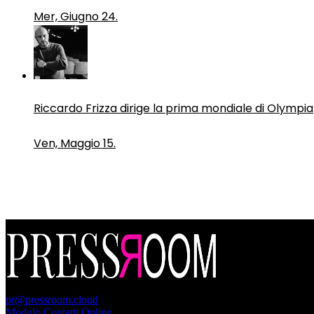
Mer, Giugno 24.
Riccardo Frizza dirige la prima mondiale di Olympia
Ven, Maggio 15.
PressRoom
pr@pressroom.cloud
Modulo Contatti Online