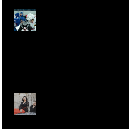
Sab, Aprile 11.
CLASSIC RIVALRY. Nemmeno il fenomeno Heated
Rivalry sfugge al fascino senza
tempo della musica classica
Sab, Febbraio 28.
UFFICIO STAMPA
Romantic Florence va in tournée!