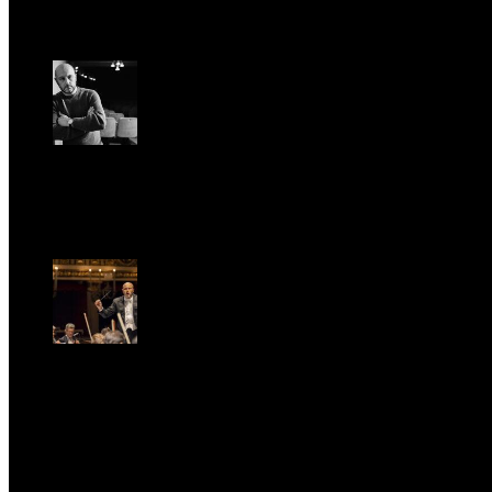
Gio, Gennaio 29.
Riccardo Frizza dirige la prima mondiale di Olympia
Ven, Maggio 15.
Riccardo Frizza dirige concerti sinfonici a Napoli e
Budapest
Mer, Gennaio 7.