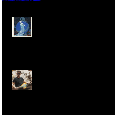
MAGAZINE
LA PRINCIPESSA E LA GUERRIERA. Ovvero, di chi
parliamo quando parliamo di Turandot?
Dom, Giugno 28.
GARBO acquisisce Alex Signoretti, eccellenza
contemporanea del vetro di Murano