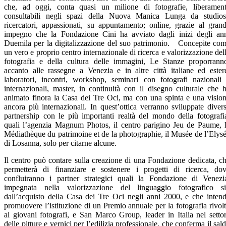
che, ad oggi, conta quasi un milione di fotografie, liberamen
consultabili negli spazi della Nuova Manica Lunga da studios
ricercatori, appassionati, su appuntamento; online, grazie al gran
impegno che la Fondazione Cini ha avviato dagli inizi degli an
Duemila per la digitalizzazione del suo patrimonio. Concepite co
un vero e proprio centro internazionale di ricerca e valorizzazione del
fotografia e della cultura delle immagini, Le Stanze proporrann
accanto alle rassegne a Venezia e in altre città italiane ed ester
laboratori, incontri, workshop, seminari con fotografi nazionali
internazionali, master, in continuità con il disegno culturale che 
animato finora la Casa dei Tre Oci, ma con una spinta e una visio
ancora più internazionali. In quest’ottica verranno sviluppate diver
partnership con le più importanti realtà del mondo della fotografi
quali l’agenzia Magnum Photos, il centro parigino Jeu de Paume, 
Médiathèque du patrimoine et de la photographie, il Musée de l’Elys
di Losanna, solo per citarne alcune.
Il centro può contare sulla creazione di una Fondazione dedicata, c
permetterà di finanziare e sostenere i progetti di ricerca, do
confluiranno i partner strategici quali la Fondazione di Venezi
impegnata nella valorizzazione del linguaggio fotografico s
dall’acquisto della Casa dei Tre Oci negli anni 2000, e che inten
promuovere l’istituzione di un Premio annuale per la fotografia rivol
ai giovani fotografi, e San Marco Group, leader in Italia nel setto
delle pitture e vernici per l’edilizia professionale, che conferma il sal