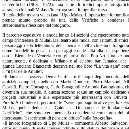
le Verifiche (1968- 1972), una serie di tredici opere fotografic
attraverso le quali Mulas s’interroga sulla fotografia stessa.
Il titolo della mostra veneziana “Ugo Mulas. L’operazione fotografic
prende spunto proprio da una delle Verifiche e condensa 
straordinaria riflessione del fotografo.
Il percorso espositivo si snoda lungo 14 sezioni che ripercorrono tutti
campi d’interesse di Mulas. Dal teatro alla moda, con i ritratti di amici
personaggi della letteratura, del cinema e dell’architettura fotografa
come “modelli in posa”, dai paesaggi e dalle città alla sua esperien
con la Biennale di Venezia e con gli artisti della Pop Art. Una sezion
naturalmente, è dedicata a Milano e al celebre bar Jamaica, che 
grande Luciano Bianciardi descrive nel suo libro “La vita agra” co
il “il bar delle Antille”.
«Il Jamaica – osserva Denis Curti – è il luogo degli incontri, del
amicizie complici, quelle con Mario Dondero, Piero Manzoni, Al
Castalfi, Pietro Consagra, Carlo Bavagnoli e Antonia Buongiorno, c
diventerà sua moglie. A questa sezione segue un capitolo dedicato 
progetti industriali e alle esperienze più interessanti con Olivetti
Pirelli. A chiudere il percorso, le “serie” più significative per lo stes
Mulas, quelle dedicate a Calder, a Duchamp e le fondamenta
“verifiche”, che sono certamente da considerarsi come uno dei p
interessanti “esperimenti di pensiero critico” sulla fotografia».
«Il lavoro fotografico di Ugo Mulas – commenta Alberto Salvadori
offre un punto di vista imprescindibile sullo statuto dell’opera d’ar