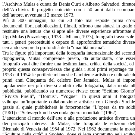
l’Archivio Mulas e curata da Denis Curti e Alberto Salvadori, diretto
dell’Archivio. Il progetto coincide con i 50 anni dalla scompar
dell’autore, avvenuta il 2 marzo 1973.
Più di 300 immagini, tra cui 30 foto mai esposte prima d’or
documenti, libri, pubblicazioni, filmati, offrono una sintesi in grado 
restituire una lettura che si apre alle diverse esperienze affrontate 
Ugo Mulas (Pozzolengo, 1928 – Milano, 1973), fotografo trasversale
tutti i generi precostituiti e capace di approfondire tematiche divers
cercando sempre la profondità della “quantità umana”.
Tra le figure più importanti della fotografia internazionale del secon
dopoguerra, Mulas comprende presto, da autodidatta, che esse
fotografo vuol dire fornire una testimonianza critica della società, ed
proprio questa consapevolezza che guida i suoi primi reportage tra 
1953 e il 1954: le periferie milanesi e l’ambiente artistico e culturale d
primi anni Cinquanta del celebre Bar Jamaica. Mulas si impo
rapidamente nei più diversi ambiti della fotografia, dalla moda al
pubblicità, pubblicando su numerose riviste come “Settimo Giorno
“Rivista Pirelli”, “Domus”, “Vogue”. In questi anni il fotogra
sviluppa un’importante collaborazione artistica con Giorgio Strehle
grazie al quale pubblicherà le fotocronache “L’opera da tre sold
(1961) e “Schweyck nella seconda guerra mondiale” (1962).
L’attenzione al mondo dell’arte e alla produzione artistica diventa u
dei principali interessi di Mulas, che fotografa le edizioni del
Biennale di Venezia dal 1954 al 1972. Nel 1962 documenta la most
“Sculture nella città” a Spoleto, dove si lega soprattutto agli sculto