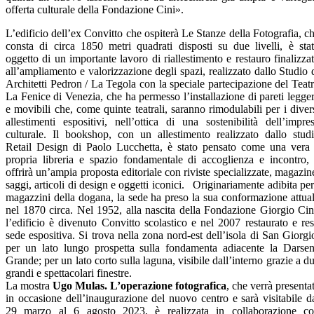
offerta culturale della Fondazione Cini».
L’edificio dell’ex Convitto che ospiterà Le Stanze della Fotografia, c
consta di circa 1850 metri quadrati disposti su due livelli, è sta
oggetto di un importante lavoro di riallestimento e restauro finalizza
all’ampliamento e valorizzazione degli spazi, realizzato dallo Studio 
Architetti Pedron / La Tegola con la speciale partecipazione del Teat
La Fenice di Venezia, che ha permesso l’installazione di pareti legge
e movibili che, come quinte teatrali, saranno rimodulabili per i diver
allestimenti espositivi, nell’ottica di una sostenibilità dell’impre
culturale. Il bookshop, con un allestimento realizzato dallo stud
Retail Design di Paolo Lucchetta, è stato pensato come una vera
propria libreria e spazio fondamentale di accoglienza e incontro,
offrirà un’ampia proposta editoriale con riviste specializzate, magazin
saggi, articoli di design e oggetti iconici. Originariamente adibita per
magazzini della dogana, la sede ha preso la sua conformazione attua
nel 1870 circa. Nel 1952, alla nascita della Fondazione Giorgio Cin
l’edificio è divenuto Convitto scolastico e nel 2007 restaurato e re
sede espositiva. Si trova nella zona nord-est dell’isola di San Giorgi
per un lato lungo prospetta sulla fondamenta adiacente la Darse
Grande; per un lato corto sulla laguna, visibile dall’interno grazie a d
grandi e spettacolari finestre.
La mostra
Ugo Mulas. L’operazione fotografica
, che verrà presenta
in occasione dell’inaugurazione del nuovo centro e sarà visitabile d
29 marzo al 6 agosto 2023, è realizzata in collaborazione c