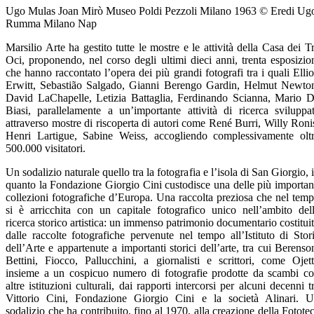
Ugo Mulas Joan Mirò Museo Poldi Pezzoli Milano 1963 © Eredi Ugo Mu
Rumma Milano Nap
Marsilio Arte ha gestito tutte le mostre e le attività della Casa dei T
Oci, proponendo, nel corso degli ultimi dieci anni, trenta esposizio
che hanno raccontato l’opera dei più grandi fotografi tra i quali Ellio
Erwitt, Sebastião Salgado, Gianni Berengo Gardin, Helmut Newto
David LaChapelle, Letizia Battaglia, Ferdinando Scianna, Mario 
Biasi, parallelamente a un’importante attività di ricerca sviluppa
attraverso mostre di riscoperta di autori come René Burri, Willy Roni
Henri Lartigue, Sabine Weiss, accogliendo complessivamente olt
500.000 visitatori.
Un sodalizio naturale quello tra la fotografia e l’isola di San Giorgio, 
quanto la Fondazione Giorgio Cini custodisce una delle più importan
collezioni fotografiche d’Europa. Una raccolta preziosa che nel tem
si è arricchita con un capitale fotografico unico nell’ambito del
ricerca storico artistica: un immenso patrimonio documentario costitui
dalle raccolte fotografiche pervenute nel tempo all’Istituto di Stor
dell’Arte e appartenute a importanti storici dell’arte, tra cui Berenso
Bettini, Fiocco, Pallucchini, a giornalisti e scrittori, come Ojett
insieme a un cospicuo numero di fotografie prodotte da scambi c
altre istituzioni culturali, dai rapporti intercorsi per alcuni decenni t
Vittorio Cini, Fondazione Giorgio Cini e la società Alinari. 
sodalizio che ha contribuito, fino al 1970, alla creazione della Fotote