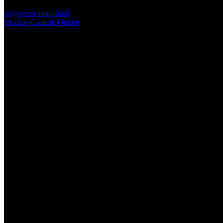
PressRoom
pr@pressroom.cloud
Modulo Contatti Online
MAGAZINE
LA PRINCIPESSA E LA GUERRIERA. Ovvero, di chi
parliamo quando parliamo di Turandot?
Dom, Giugno 28.
GARBO acquisisce Alex Signoretti, eccellenza