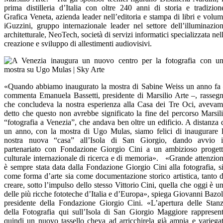
prima distilleria d’Italia con oltre 240 anni di storia e tradizion
Grafica Veneta, azienda leader nell’editoria e stampa di libri e volum
iGuzzini, gruppo internazionale leader nel settore dell’illuminazio
architetturale, NeoTech, società di servizi informatici specializzata nel
creazione e sviluppo di allestimenti audiovisivi.
«Quando abbiamo inaugurato la mostra di Sabine Weiss un anno fa
commenta Emanuela Bassetti, presidente di Marsilio Arte –, rasseg
che concludeva la nostra esperienza alla Casa dei Tre Oci, aveva
detto che questo non avrebbe significato la fine del percorso Marsil
“fotografia a Venezia”, che andava ben oltre un edificio. A distanza 
un anno, con la mostra di Ugo Mulas, siamo felici di inaugurare 
nostra nuova “casa” all’Isola di San Giorgio, dando avvio 
partenariato con Fondazione Giorgio Cini a un ambizioso proget
culturale internazionale di ricerca e di memoria». «Grande attenzio
è sempre stata data dalla Fondazione Giorgio Cini alla fotografia, s
come forma d’arte sia come documentazione storico artistica, tanto 
creare, sotto l’impulso dello stesso Vittorio Cini, quella che oggi è u
delle più ricche fototeche d’Italia e d’Europa», spiega Giovanni Bazol
presidente della Fondazione Giorgio Cini. «L’apertura delle Stan
della Fotografia qui sull’Isola di San Giorgio Maggiore rappresen
quindi un nuovo tassello cheva ad arricchirela già ampia e variega