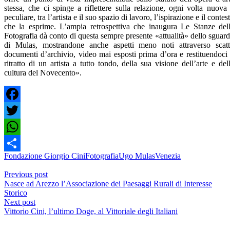
stessa, che ci spinge a riflettere sulla relazione, ogni volta nuova
peculiare, tra l’artista e il suo spazio di lavoro, l’ispirazione e il contes
che la esprime. L’ampia retrospettiva che inaugura Le Stanze del
Fotografia dà conto di questa sempre presente «attualità» dello sguar
di Mulas, mostrandone anche aspetti meno noti attraverso scatt
documenti d’archivio, video mai esposti prima d’ora e restituendoci 
ritratto di un artista a tutto tondo, della sua visione dell’arte e del
cultura del Novecento».
Facebook
Twitter
WhatsApp
Fondazione Giorgio Cini
Fotografia
Ugo Mulas
Venezia
Condividi
Previous post
Nasce ad Arezzo l’Associazione dei Paesaggi Rurali di Interesse
Storico
Next post
Vittorio Cini, l’ultimo Doge, al Vittoriale degli Italiani