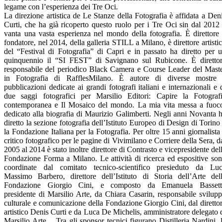
legame con l’esperienza dei Tre Oci.
La direzione artistica de Le Stanze della Fotografia è affidata a Den
Curti, che ha già ricoperto questo ruolo per i Tre Oci sin dal 2012
vanta una vasta esperienza nel mondo della fotografia. È direttore
fondatore, nel 2014, della galleria STILL a Milano, è direttore artisti
del “Festival di Fotografia” di Capri e in passato ha diretto per 
quinquennio il “SI FEST” di Savignano sul Rubicone. È diretto
responsabile del periodico Black Camera e Course Leader del Mast
in Fotografia di RafflesMilano. È autore di diverse mostre
pubblicazioni dedicate ai grandi fotografi italiani e internazionali e 
due saggi fotografici per Marsilio Editori: Capire la Fotograf
contemporanea e Il Mosaico del mondo. La mia vita messa a fuoc
dedicato alla biografia di Maurizio Galimberti. Negli anni Novanta 
diretto la sezione fotografia dell’Istituto Europeo di Design di Torino
la Fondazione Italiana per la Fotografia. Per oltre 15 anni giornalista
critico fotografico per le pagine di Vivimilano e Corriere della Sera, d
2005 al 2014 è stato inoltre direttore di Contrasto e vicepresidente del
Fondazione Forma a Milano. Le attività di ricerca ed espositive so
coordinate dal comitato tecnico-scientifico presieduto da Lu
Massimo Barbero, direttore dell’Istituto di Storia dell’Arte del
Fondazione Giorgio Cini, e composto da Emanuela Bassett
presidente di Marsilio Arte, da Chiara Casarin, responsabile svilup
culturale e comunicazione della Fondazione Giorgio Cini, dal diretto
artistico Denis Curti e da Luca De Michelis, amministratore delegato 
Marsilio Arte. Tra gli sponsor tecnici figurano Distilleria Nardini, 