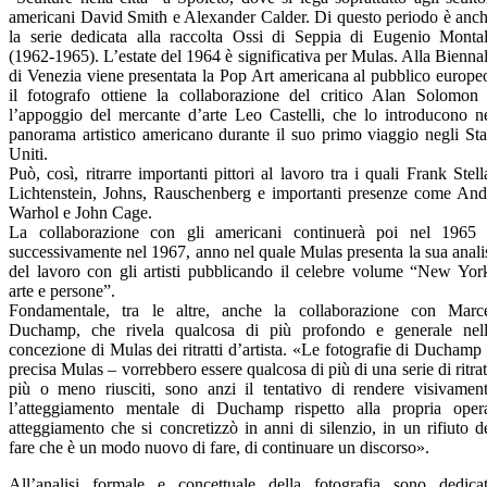
americani David Smith e Alexander Calder. Di questo periodo è anc
la serie dedicata alla raccolta Ossi di Seppia di Eugenio Monta
(1962-1965). L’estate del 1964 è significativa per Mulas. Alla Bienna
di Venezia viene presentata la Pop Art americana al pubblico europe
il fotografo ottiene la collaborazione del critico Alan Solomon
l’appoggio del mercante d’arte Leo Castelli, che lo introducono n
panorama artistico americano durante il suo primo viaggio negli Sta
Uniti.
Può, così, ritrarre importanti pittori al lavoro tra i quali Frank Stell
Lichtenstein, Johns, Rauschenberg e importanti presenze come An
Warhol e John Cage.
La collaborazione con gli americani continuerà poi nel 1965
successivamente nel 1967, anno nel quale Mulas presenta la sua anali
del lavoro con gli artisti pubblicando il celebre volume “New Yor
arte e persone”.
Fondamentale, tra le altre, anche la collaborazione con Marc
Duchamp, che rivela qualcosa di più profondo e generale nel
concezione di Mulas dei ritratti d’artista. «Le fotografie di Duchamp
precisa Mulas – vorrebbero essere qualcosa di più di una serie di ritrat
più o meno riusciti, sono anzi il tentativo di rendere visivamen
l’atteggiamento mentale di Duchamp rispetto alla propria oper
atteggiamento che si concretizzò in anni di silenzio, in un rifiuto d
fare che è un modo nuovo di fare, di continuare un discorso».
All’analisi formale e concettuale della fotografia sono dedica