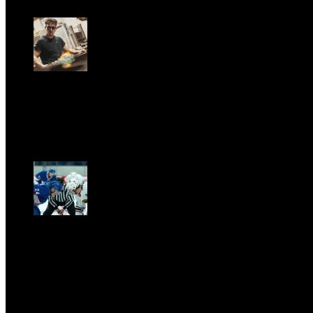
Dom, Giugno 28.
GARBO acquisisce Alex Signoretti, eccellenza
contemporanea del vetro di Murano
Sab, Aprile 11.
CLASSIC RIVALRY. Nemmeno il fenomeno Heated
Rivalry sfugge al fascino senza
tempo della musica classica