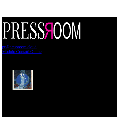
PressRoom
pr@pressroom.cloud
Modulo Contatti Online
MAGAZINE
LA PRINCIPESSA E LA GUERRIERA. Ovvero, di chi
parliamo quando parliamo di Turandot?