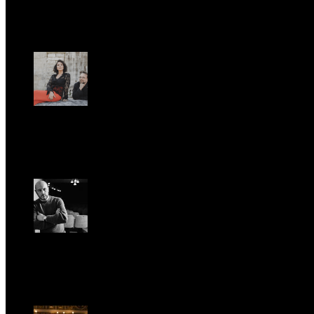
Sab, Febbraio 28.
UFFICIO STAMPA
Romantic Florence va in tournée!
Gio, Gennaio 29.
Riccardo Frizza dirige la prima mondiale di Olympia
Ven, Maggio 15.