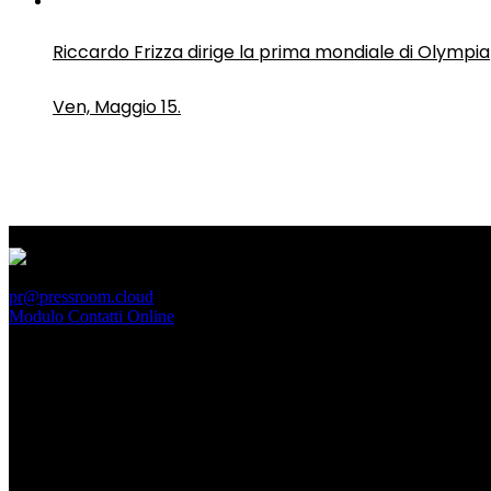
Riccardo Frizza dirige la prima mondiale di Olympia
Ven, Maggio 15.
PressRoom
pr@pressroom.cloud
Modulo Contatti Online
MAGAZINE