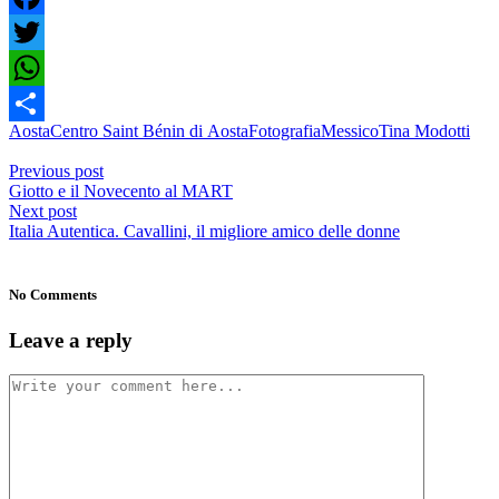
Facebook
Twitter
WhatsApp
Aosta
Centro Saint Bénin di Aosta
Fotografia
Messico
Tina Modotti
Condividi
Previous post
Giotto e il Novecento al MART
Next post
Italia Autentica. Cavallini, il migliore amico delle donne
No Comments
Leave a reply