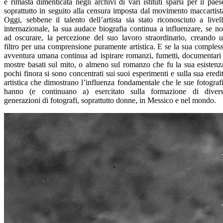
è rimasta dimenticata negli archivi di vari istituti sparsi per il paes
soprattutto in seguito alla censura imposta dal movimento maccartist
Oggi, sebbene il talento dell’artista sia stato riconosciuto a livel
internazionale, la sua audace biografia continua a influenzare, se n
ad oscurare, la percezione del suo lavoro straordinario, creando 
filtro per una comprensione puramente artistica. E se la sua comples
avventura umana continua ad ispirare romanzi, fumetti, documentari
mostre basati sul mito, o almeno sul romanzo che fu la sua esistenz
pochi finora si sono concentrati sui suoi esperimenti e sulla sua eredi
artistica che dimostrano l’influenza fondamentale che le sue fotograf
hanno (e continuano a) esercitato sulla formazione di diver
generazioni di fotografi, soprattutto donne, in Messico e nel mondo.