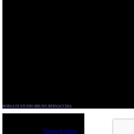
Riccardo Frizza dirige la prima mondiale di Olympia
Ven, Maggio 15.
Riccardo Frizza dirige concerti sinfonici a Napoli e
Budapest
Mer, Gennaio 7.
UN PROGETTO PER I GIOVANI STORICI
BORSA DI STUDIO BRUNO BERNACCHIA
@ 2026 PressRoom – All Rights Reserved.
Sito realizzato da
Puntoweb Arezzo