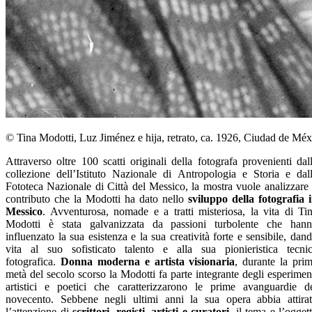
© Tina Modotti, Luz Jiménez e hija, retrato, ca. 1926, Ciudad de Méx
Attraverso oltre 100 scatti originali della fotografa provenienti dal
collezione dell’Istituto Nazionale di Antropologia e Storia e dal
Fototeca Nazionale di Città del Messico, la mostra vuole analizzare 
contributo che la Modotti ha dato nello
sviluppo della fotografia 
Messico
. Avventurosa, nomade e a tratti misteriosa, la vita di Ti
Modotti è stata galvanizzata da passioni turbolente che han
influenzato la sua esistenza e la sua creatività forte e sensibile, dan
vita al suo sofisticato talento e alla sua pionieristica tecni
fotografica.
Donna moderna e artista visionaria
, durante la pri
metà del secolo scorso la Modotti fa parte integrante degli esperimen
artistici e poetici che caratterizzarono le prime avanguardie d
novecento. Sebbene negli ultimi anni la sua opera abbia attira
l’attenzione di
scrittori, registi, artisti e curatori
, il tema e l’ogget