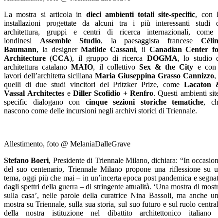
La mostra si articola in
dieci ambienti totali site-specific
, con 
installazioni progettate da alcuni tra i più interessanti studi 
architettura, gruppi e centri di ricerca internazionali, come
londinesi
Assemble Studio
,
la paesaggista francese
Céli
Baumann
,
la designer
Matilde Cassani
,
il
Canadian Center f
Architecture
(
CCA
),
il gruppo di ricerca
DOGMA
,
lo studio 
architettura catalano
MAIO
,
il collettivo
Sex & the City
e con 
lavori
dell’architetta siciliana
Maria Giuseppina Grasso Cannizzo
,
quelli di due studi vincitori del Pritzker Prize, come
Lacaton 
Vassal
Architectes
e
Diller Scofidio + Renfro
. Questi ambienti sit
specific dialogano con
cinque sezioni storiche tematiche
, c
nascono come delle incursioni negli archivi storici di Triennale.
Allestimento, foto @ MelaniaDalleGrave
Stefano Boeri
, Presidente di Triennale Milano, dichiara: “In occasio
del suo centenario, Triennale Milano propone una riflessione su 
tema, oggi più che mai – in un’incerta epoca post pandemica e segna
dagli spettri della guerra – di stringente attualità. ‘Una mostra di most
sulla casa’, nelle parole della curatrice Nina Bassoli, ma anche u
mostra su Triennale, sulla sua storia, sul suo futuro e sul ruolo centra
della nostra istituzione nel dibattito architettonico italiano