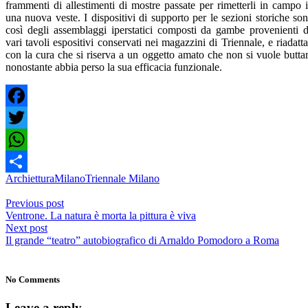
frammenti di allestimenti di mostre passate per rimetterli in campo 
una nuova veste. I dispositivi di supporto per le sezioni storiche so
così degli assemblaggi iperstatici composti da gambe provenienti 
vari tavoli espositivi conservati nei magazzini di Triennale, e riadatta
con la cura che si riserva a un oggetto amato che non si vuole butta
nonostante abbia perso la sua efficacia funzionale.
Facebook
Twitter
WhatsApp
Archiettura
Milano
Triennale Milano
Condividi
Previous post
Ventrone. La natura è morta la pittura è viva
Next post
Il grande “teatro” autobiografico di Arnaldo Pomodoro a Roma
No Comments
Leave a reply