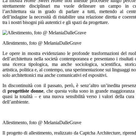
La mostra
Home Sweet Home
non intende procedere lungo percor
strettamente disciplinari ma vuole delineare un campo in c
l’architettura sia in grado di parlare a tutti, mettendo al cent
dell’indagine la necessità di ristabilire una relazione diretta e coeren
tra i nostri bisogni più autentici e gli spazi da progettare.
Allestimento, foto @ MelaniaDalleGrave
Le opere in mostra evidenziano le profonde trasformazioni del ruo
dell’architettura nella società contemporanea e presentano i risultati 
una ricerca tipologica, ma anche sociologica, scientifica, storic
artistica, politica e, al contempo, una sperimentazione sui linguaggi n
solo architettonici ma anche comunicativi ed espositivi.
In discontinuità con il passato, però, è senz’altro un’inedita presen
di
progettiste donne
, che questa volta sono in grande maggioranza
quasi la totalità – e una nuova sensibilità verso i valori della cura
dell’ambiente.
Allestimento, foto @ MelaniaDalleGrave
Il progetto di allestimento, realizzato da Captcha Architecture, ripren