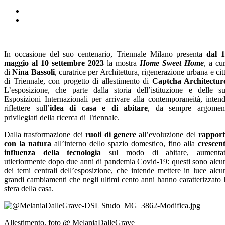
In occasione del suo centenario, Triennale Milano presenta
dal 
maggio al 10 settembre 2023
la mostra
Home Sweet Home
,
a cu
di
Nina Bassoli
, curatrice per Architettura, rigenerazione urbana e cit
di Triennale, con progetto di allestimento di
Captcha Architectur
L’esposizione, che parte dalla storia dell’istituzione e delle s
Esposizioni Internazionali per arrivare alla contemporaneità, inten
riflettere sull’
idea di casa e di abitare
, da sempre argomen
privilegiati della ricerca di Triennale.
Dalla trasformazione dei
ruoli di genere
all’evoluzione del
rappor
con la natura
all’interno dello spazio domestico, fino alla
crescen
influenza della tecnologia
sul modo di abitare, aumenta
utleriormente dopo due anni di pandemia Covid-19: questi sono alcu
dei temi centrali dell’esposizione, che intende mettere in luce alcu
grandi cambiamenti che negli ultimi cento anni hanno caratterizzato 
sfera della casa.
Allestimento, foto @ MelaniaDalleGrave