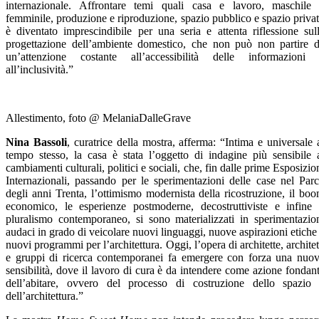
internazionale. Affrontare temi quali casa e lavoro, maschile
femminile, produzione e riproduzione, spazio pubblico e spazio priva
è diventato imprescindibile per una seria e attenta riflessione sul
progettazione dell’ambiente domestico, che non può non partire 
un’attenzione costante all’accessibilità delle informazioni
all’inclusività.”
Allestimento, foto @ MelaniaDalleGrave
Nina Bassoli
, curatrice della mostra, afferma: “Intima e universale 
tempo stesso, la casa è stata l’oggetto di indagine più sensibile 
cambiamenti culturali, politici e sociali, che, fin dalle prime Esposizio
Internazionali, passando per le sperimentazioni delle case nel Par
degli anni Trenta, l’ottimismo modernista della ricostruzione, il bo
economico, le esperienze postmoderne, decostruttiviste e infine 
pluralismo contemporaneo, si sono materializzati in sperimentazio
audaci in grado di veicolare nuovi linguaggi, nuove aspirazioni etiche
nuovi programmi per l’architettura. Oggi, l’opera di architette, architet
e gruppi di
ricerca contemporanei fa emergere con
forza una nuo
sensibilità, dove il lavoro
di cura è da intendere come azione
fondan
dell’abitare, ovvero del processo
di costruzione dello spazio
dell’architettura.”