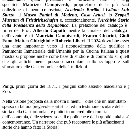
specifici:
Maurizio Campiverdi,
proprietario della più vas
collezione di menu conosciuta,
Academia Barilla
, l’
Istituto Lui
Sturzo
, il
Museo Panini di Modena
,
Casa Artusi,
lo
Zeppeli
Museum di Friedrichschafen
e, eccezionalmente, l’
Archivio Stori
della Presidenza della Repubblica
. La prefazione del catalogo è
firma del Prof.
Alberto Capatti
mentre la curatela del catalogo
dell’evento è di
Maurizio Campiverdi
,
Franco Chiarini
,
Giul
Fano
,
Matteo Ghirighini
e
Roberto Liberi
. Il 2024 dovrebbe esse
una anno importante verso il riconoscimento della qualifica 
Patrimonio Immateriale dell’Umanità per la Cucina Italiana e ques
mostra si propone anche come base di studio e di confronto su quel
che gli antichi menu possono raccontare sullo sviluppo e sul
sfumature delle Gastronomie e delle Tradizioni.
Parigi, primi giorni del 1871. I parigini sotto assedio macellano e 
Zoo.
Nella visione proposta dalla mostra il menu – oltre che un manufatto
spesso di fattura pregevole e artistica, ed un testimone oculare della
storia della Gastronomia – è piuttosto un credibile cronista
dell’economia, delle scienze sociali e politiche e della quotidianità a s
contemporanee. Un narratore che può raccontare le più affascinanti
storie che hanno fatto la Storia!