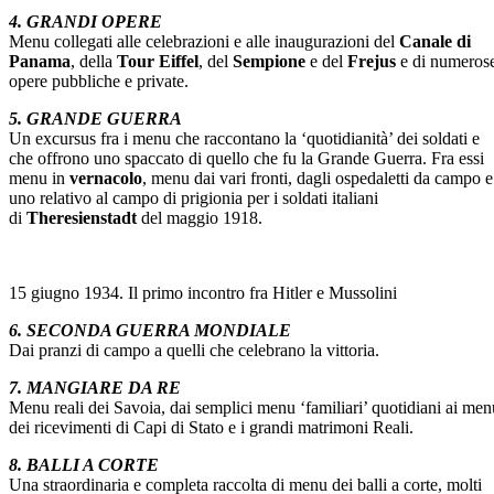
4. GRANDI OPERE
Menu collegati alle celebrazioni e alle inaugurazioni del
Canale di
Panama
, della
Tour Eiffel
, del
Sempione
e del
Frejus
e di numeros
opere pubbliche e private.
5. GRANDE GUERRA
Un excursus fra i menu che raccontano la ‘quotidianità’ dei soldati e
che offrono uno spaccato di quello che fu la Grande Guerra. Fra essi
menu in
vernacolo
, menu dai vari fronti, dagli ospedaletti da campo e
uno relativo al campo di prigionia per i soldati italiani
di
Theresienstadt
del maggio 1918.
15 giugno 1934. Il primo incontro fra Hitler e Mussolini
6. SECONDA GUERRA MONDIALE
Dai pranzi di campo a quelli che celebrano la vittoria.
7. MANGIARE DA RE
Menu reali dei Savoia, dai semplici menu ‘familiari’ quotidiani ai men
dei ricevimenti di Capi di Stato e i grandi matrimoni Reali.
8. BALLI A CORTE
Una straordinaria e completa raccolta di menu dei balli a corte, molti