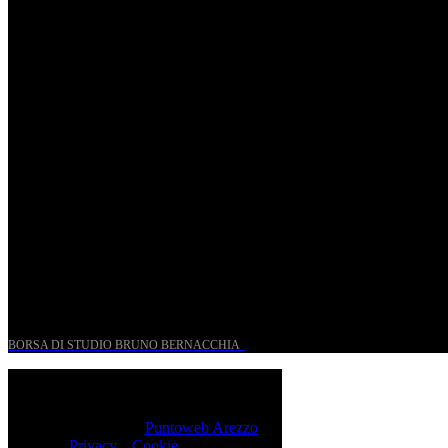
Riccardo Frizza dirige la prima mondiale di Olympia
Ven, Maggio 15.
Riccardo Frizza dirige concerti sinfonici a Napoli e
Budapest
Mer, Gennaio 7.
UN PROGETTO PER I GIOVANI STORICI
BORSA DI STUDIO BRUNO BERNACCHIA
@ 2026 PressRoom – All Rights Reserved.
Sito realizzato da
Puntoweb Arezzo
Privacy
e
Cookie
Policy