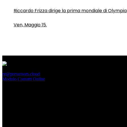
Riccardo Frizza dirige la prima mondiale di Olympia
Ven, Maggio 15.
PressRoom
pr@pressroom.cloud
Modulo Contatti Online
MAGAZINE