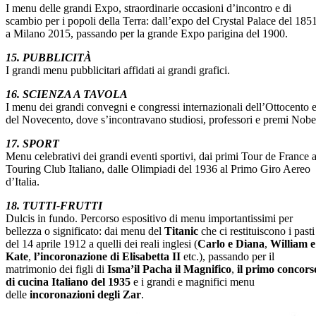
I menu delle grandi Expo, straordinarie occasioni d’incontro e di
scambio per i popoli della Terra: dall’expo del Crystal Palace del 185
a Milano 2015, passando per la grande Expo parigina del 1900.
15. PUBBLICITÀ
I grandi menu pubblicitari affidati ai grandi grafici.
16. SCIENZA A TAVOLA
I menu dei grandi convegni e congressi internazionali dell’Ottocento 
del Novecento, dove s’incontravano studiosi, professori e premi Nobe
17. SPORT
Menu celebrativi dei grandi eventi sportivi, dai primi Tour de France a
Touring Club Italiano, dalle Olimpiadi del 1936 al Primo Giro Aereo
d’Italia.
18. TUTTI-FRUTTI
Dulcis in fundo. Percorso espositivo di menu importantissimi per
bellezza o significato: dai menu del
Titanic
che ci restituiscono i pasti
del 14 aprile 1912 a quelli dei reali inglesi (
Carlo e Diana
,
William e
Kate
,
l’incoronazione di Elisabetta II
etc.), passando per il
matrimonio dei figli di
Isma’il Pacha il Magnifico
,
il primo concors
di cucina Italiano del 1935
e i grandi e magnifici menu
delle
incoronazioni degli Zar
.