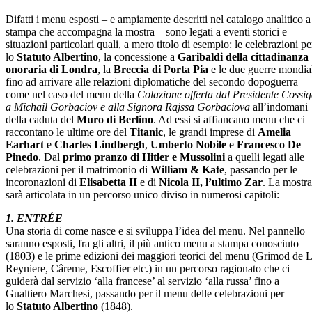
Difatti i menu esposti – e ampiamente descritti nel catalogo analitico a
stampa che accompagna la mostra – sono legati a eventi storici e
situazioni particolari quali, a mero titolo di esempio: le celebrazioni pe
lo
Statuto Albertino
, la concessione a
Garibaldi della cittadinanza
onoraria di Londra
, la
Breccia di Porta Pia
e le due guerre mondia
fino ad arrivare alle relazioni diplomatiche del secondo dopoguerra
come nel caso del menu della
Colazione offerta dal Presidente Cossi
a Michail Gorbaciov e alla Signora Rajssa Gorbaciova
all’indomani
della caduta del
Muro di Berlino
. Ad essi si affiancano menu che ci
raccontano le ultime ore del
Titanic
, le grandi imprese di
Amelia
Earhart
e
Charles Lindbergh
,
Umberto Nobile
e
Francesco De
Pinedo
. Dal
primo pranzo di Hitler e Mussolini
a quelli legati alle
celebrazioni per il matrimonio di
William & Kate
, passando per le
incoronazioni di
Elisabetta II
e di
Nicola II, l’ultimo Zar
. La mostra
sarà articolata in un percorso unico diviso in numerosi capitoli:
1. ENTRÉE
Una storia di come nasce e si sviluppa l’idea del menu. Nel pannello
saranno esposti, fra gli altri, il più antico menu a stampa conosciuto
(1803) e le prime edizioni dei maggiori teorici del menu (Grimod de 
Reyniere, Câreme, Escoffier etc.) in un percorso ragionato che ci
guiderà dal servizio ‘alla francese’ al servizio ‘alla russa’ fino a
Gualtiero Marchesi, passando per il menu delle celebrazioni per
lo
Statuto Albertino
(1848).