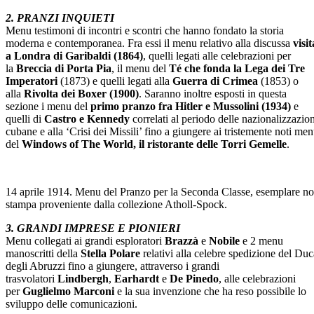
2. PRANZI INQUIETI
Menu testimoni di incontri e scontri che hanno fondato la storia
moderna e contemporanea. Fra essi il menu relativo alla discussa
visit
a Londra di Garibaldi (1864)
, quelli legati alle celebrazioni per
la
Breccia di Porta Pia
, il menu del
Té che fonda la Lega dei Tre
Imperatori
(1873) e quelli legati alla
Guerra di Crimea
(1853) o
alla
Rivolta dei Boxer (1900)
. Saranno inoltre esposti in questa
sezione i menu del
primo pranzo fra Hitler e Mussolini (1934)
e
quelli di
Castro e Kennedy
correlati al periodo delle nazionalizzazion
cubane e alla ‘Crisi dei Missili’ fino a giungere ai tristemente noti me
del
Windows of The World, il
ristorante delle Torri Gemelle
.
14 aprile 1914. Menu del Pranzo per la Seconda Classe, esemplare no
stampa proveniente dalla collezione Atholl-Spock.
3. GRANDI IMPRESE E PIONIERI
Menu collegati ai grandi esploratori
Brazzà
e
Nobile
e 2 menu
manoscritti della
Stella Polare
relativi alla celebre spedizione del Duc
degli Abruzzi fino a giungere, attraverso i grandi
trasvolatori
Lindbergh
,
Earhardt
e
De Pinedo
, alle celebrazioni
per
Guglielmo Marconi
e la sua invenzione che ha reso possibile lo
sviluppo delle comunicazioni.