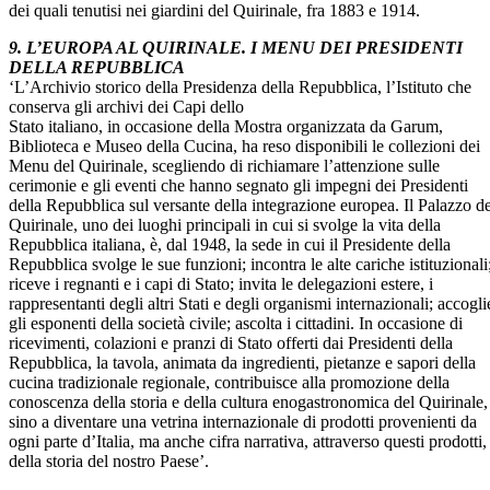
dei quali tenutisi nei giardini del Quirinale, fra 1883 e 1914.
9. L’EUROPA AL QUIRINALE. I MENU DEI PRESIDENTI
DELLA REPUBBLICA
‘L’Archivio storico della Presidenza della Repubblica, l’Istituto che
conserva gli archivi dei Capi dello
Stato italiano, in occasione della Mostra organizzata da Garum,
Biblioteca e Museo della Cucina, ha reso disponibili le collezioni dei
Menu del Quirinale, scegliendo di richiamare l’attenzione sulle
cerimonie e gli eventi che hanno segnato gli impegni dei Presidenti
della Repubblica sul versante della integrazione europea. Il Palazzo de
Quirinale, uno dei luoghi principali in cui si svolge la vita della
Repubblica italiana, è, dal 1948, la sede in cui il Presidente della
Repubblica svolge le sue funzioni; incontra le alte cariche istituzionali
riceve i regnanti e i capi di Stato; invita le delegazioni estere, i
rappresentanti degli altri Stati e degli organismi internazionali; accogli
gli esponenti della società civile; ascolta i cittadini. In occasione di
ricevimenti, colazioni e pranzi di Stato offerti dai Presidenti della
Repubblica, la tavola, animata da ingredienti, pietanze e sapori della
cucina tradizionale regionale, contribuisce alla promozione della
conoscenza della storia e della cultura enogastronomica del Quirinale,
sino a diventare una vetrina internazionale di prodotti provenienti da
ogni parte d’Italia, ma anche cifra narrativa, attraverso questi prodotti,
della storia del nostro Paese’.