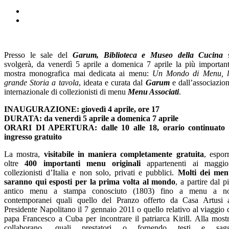
Presso le sale del
Garum, Biblioteca e Museo della Cucina
s
svolgerà, da venerdì 5 aprile a domenica 7 aprile la più importan
mostra monografica mai dedicata ai menu:
Un Mondo di Menu, 
grande Storia a tavola
, ideata e curata dal
Garum
e dall’associazio
internazionale di collezionisti di menu
Menu Associati
.
INAUGURAZIONE: giovedì 4 aprile, ore 17
DURATA: da venerdì 5 aprile a domenica 7 aprile
ORARI DI APERTURA: dalle 10 alle 18, orario continuato 
ingresso gratuito
La mostra,
visitabile in maniera completamente gratuita
, espor
oltre
400 importanti menu originali
appartenenti ai maggio
collezionisti d’Italia e non solo, privati e pubblici.
Molti dei me
saranno qui esposti per la prima volta al mondo
, a partire dal p
antico menu a stampa conosciuto (1803) fino a menu a no
contemporanei quali quello del Pranzo offerto da Casa Artusi 
Presidente Napolitano il 7 gennaio 2011 o quello relativo al viaggio 
papa Francesco a Cuba per incontrare il patriarca Kirill. Alla most
collaborano, quali prestatori o fornendo testi e sagg