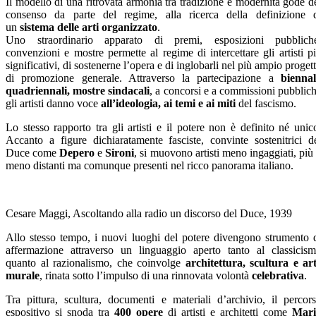
Il modello di una ritrovata armonia tra tradizione e modernità gode d
consenso da parte del regime, alla ricerca della definizione 
un
sistema delle arti organizzato
.
Uno straordinario apparato di premi, esposizioni pubblich
convenzioni e mostre permette al regime di intercettare gli artisti p
significativi, di sostenerne l’opera e di inglobarli nel più ampio proget
di promozione generale. Attraverso la partecipazione a
biennal
quadriennali, mostre sindacali
, a concorsi e a commissioni pubblic
gli artisti danno voce
all’ideologia, ai temi e ai miti
del fascismo.
Lo stesso rapporto tra gli artisti e il potere non è definito né unic
Accanto a figure dichiaratamente fasciste, convinte sostenitrici d
Duce come
Depero
e
Sironi
, si muovono artisti meno ingaggiati, più
meno distanti ma comunque presenti nel ricco panorama italiano.
Cesare Maggi, Ascoltando alla radio un discorso del Duce, 1939
Allo stesso tempo, i nuovi luoghi del potere divengono strumento 
affermazione attraverso un linguaggio aperto tanto al classicis
quanto al razionalismo, che coinvolge
architettura, scultura e ar
murale
, rinata sotto l’impulso di una rinnovata volontà
celebrativa
.
Tra pittura, scultura, documenti e materiali d’archivio, il percor
espositivo si snoda tra
400 opere
di artisti e architetti come
Mari