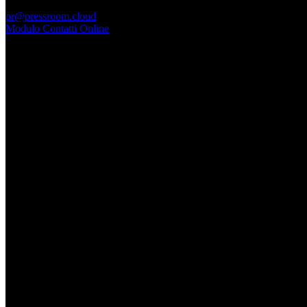
PressRoom
pr@pressroom.cloud
Modulo Contatti Online
MAGAZINE
LA PRINCIPESSA E LA GUERRIERA. Ovvero, di chi
parliamo quando parliamo di Turandot?
Dom, Giugno 28.
GARBO acquisisce Alex Signoretti, eccellenza