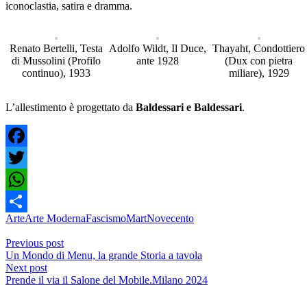
iconoclastia, satira e dramma.
Renato Bertelli, Testa
Adolfo Wildt, Il Duce,
Thayaht, Condottiero
di Mussolini (Profilo
ante 1928
(Dux con pietra
continuo), 1933
miliare), 1929
L’allestimento è progettato da
Baldessari e Baldessari
.
Facebook
Twitter
WhatsApp
Arte
Arte Moderna
Fascismo
Mart
Novecento
Condividi
Previous post
Un Mondo di Menu, la grande Storia a tavola
Next post
Prende il via il Salone del Mobile.Milano 2024