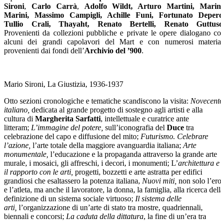
Sironi
,
Carlo Carrà
,
Adolfo Wildt, Arturo Martini, Mari
Marini, Massimo Campigli, Achille Funi, Fortunato Deper
Tullio Crali, Thayaht, Renato Bertelli, Renato Guttus
Provenienti da collezioni pubbliche e private le opere dialogano c
alcuni dei grandi capolavori del Mart e con numerosi materia
provenienti dai fondi dell’
Archivio del ’900
.
Mario Sironi, La Giustizia, 1936-1937
Otto sezioni cronologiche e tematiche scandiscono la visita:
Novecent
italiano,
dedicata al grande progetto di sostegno agli artisti e alla
cultura di
Margherita Sarfatti
, intellettuale e curatrice ante
litteram;
L’immagine del potere,
sull’iconografia del
Duce
tra
celebrazione del capo e diffusione del mito;
Futurismo. Celebrare
l’azione,
l’arte totale della maggiore avanguardia italiana;
Arte
monumentale,
l’educazione e la propaganda attraverso la grande arte
murale, i mosaici, gli affreschi, i decori, i monumenti; L’
architettura e
il rapporto con le arti,
progetti, bozzetti e arte astratta per edifici
grandiosi che esaltassero la potenza italiana,
Nuovi miti,
non solo l’er
e l’atleta, ma anche il lavoratore, la donna, la famiglia, alla ricerca del
definizione di un sistema sociale virtuoso;
Il sistema delle
arti,
l’organizzazione di un’arte di stato tra mostre, quadriennali,
biennali e concorsi;
La caduta della dittatura
, la fine di un’era tra