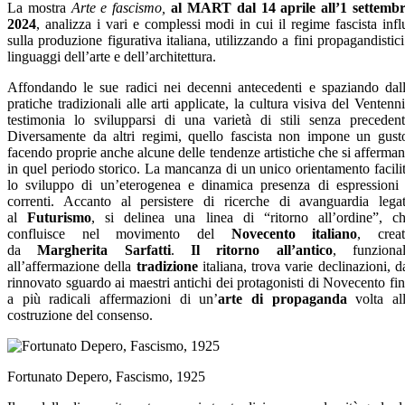
La mostra
Arte e fascismo,
al MART dal 14 aprile all’1 settemb
2024
, analizza i vari e complessi modi in cui il regime fascista infl
sulla produzione figurativa italiana, utilizzando a fini propagandistici
linguaggi dell’arte e dell’architettura.
Affondando le sue radici nei decenni antecedenti e spaziando dal
pratiche tradizionali alle arti applicate, la cultura visiva del Ventenn
testimonia lo svilupparsi di una varietà di stili senza precedent
Diversamente da altri regimi, quello fascista non impone un gust
facendo proprie anche alcune delle tendenze artistiche che si afferma
in quel periodo storico. La mancanza di un unico orientamento facili
lo sviluppo di un’eterogenea e dinamica presenza di espressioni
correnti. Accanto al persistere di ricerche di avanguardia lega
al
Futurismo
, si delinea una linea di “ritorno all’ordine”, c
confluisce nel movimento del
Novecento italiano
, crea
da
Margherita Sarfatti
.
Il ritorno all’antico
, funziona
all’affermazione della
tradizione
italiana, trova varie declinazioni, d
rinnovato sguardo ai maestri antichi dei protagonisti di Novecento fi
a più radicali affermazioni di un’
arte di propaganda
volta al
costruzione del consenso.
Fortunato Depero, Fascismo, 1925