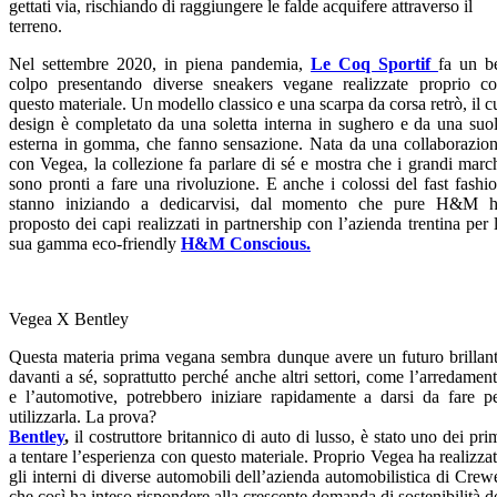
gettati via, rischiando di raggiungere le falde acquifere attraverso il
terreno.
Nel settembre 2020, in piena pandemia,
Le Coq Sportif
fa un b
colpo presentando diverse sneakers vegane realizzate proprio c
questo materiale. Un modello classico e una scarpa da corsa retrò, il c
design è completato da una soletta interna in sughero e da una suo
esterna in gomma, che fanno sensazione. Nata da una collaborazio
con Vegea, la collezione fa parlare di sé e mostra che i grandi marc
sono pronti a fare una rivoluzione. E anche i colossi del fast fashi
stanno iniziando a dedicarvisi, dal momento che pure H&M 
proposto dei capi realizzati in partnership con l’azienda trentina per 
sua gamma eco-friendly
H&M Conscious.
Vegea X Bentley
Questa materia prima vegana sembra dunque avere un futuro brillan
davanti a sé, soprattutto perché anche altri settori, come l’arredamen
e l’automotive, potrebbero iniziare rapidamente a darsi da fare p
utilizzarla. La prova?
Bentley
,
il costruttore britannico di auto di lusso, è stato uno dei pri
a tentare l’esperienza con questo materiale. Proprio Vegea ha realizza
gli interni di diverse automobili dell’azienda automobilistica di Crew
che così ha inteso rispondere alla crescente domanda di sostenibilità d