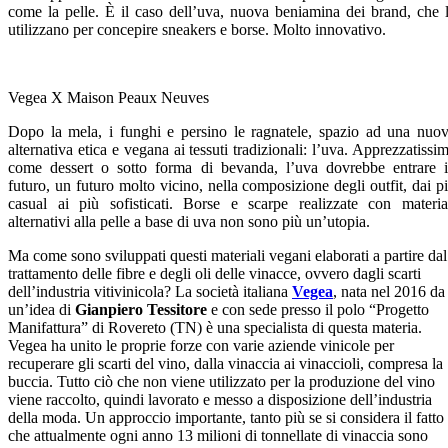
come la pelle. È il caso dell’uva, nuova beniamina dei brand, che 
utilizzano per concepire sneakers e borse. Molto innovativo.
Vegea X Maison Peaux Neuves
Dopo la mela, i funghi e persino le ragnatele, spazio ad una nuo
alternativa etica e vegana ai tessuti tradizionali: l’uva. Apprezzatissi
come dessert o sotto forma di bevanda, l’uva dovrebbe entrare 
futuro, un futuro molto vicino, nella composizione degli outfit, dai p
casual ai più sofisticati. Borse e scarpe realizzate con materia
alternativi alla pelle a base di uva non sono più un’utopia.
Ma come sono sviluppati questi materiali vegani elaborati a partire dal
trattamento delle fibre e degli oli delle vinacce, ovvero dagli scarti
dell’industria vitivinicola? La società italiana
Vegea
, nata nel 2016 da
un’idea di
Gianpiero Tessitore
e con sede presso il polo “Progetto
Manifattura” di Rovereto (TN) è una specialista di questa materia.
Vegea ha unito le proprie forze con varie aziende vinicole per
recuperare gli scarti del vino, dalla vinaccia ai vinaccioli, compresa la
buccia. Tutto ciò che non viene utilizzato per la produzione del vino
viene raccolto, quindi lavorato e messo a disposizione dell’industria
della moda. Un approccio importante, tanto più se si considera il fatto
che attualmente ogni anno 13 milioni di tonnellate di vinaccia sono