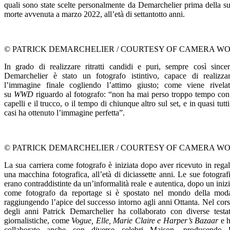
quali sono state scelte personalmente da Demarchelier prima della s
morte avvenuta a marzo 2022, all’età di settantotto anni.
© PATRICK DEMARCHELIER / COURTESY OF CAMERA W
In grado di realizzare ritratti candidi e puri, sempre così sincer
Demarchelier è stato un fotografo istintivo, capace di realizza
l’immagine finale cogliendo l’attimo giusto; come viene rivela
su
WWD
riguardo al fotografo: “non ha mai perso troppo tempo con
capelli e il trucco, o il tempo di chiunque altro sul set, e in quasi tutti
casi ha ottenuto l’immagine perfetta”.
© PATRICK DEMARCHELIER / COURTESY OF CAMERA W
La sua carriera come fotografo è iniziata dopo aver ricevuto in rega
una macchina fotografica, all’età di diciassette anni. Le sue fotograf
erano contraddistinte da un’informalità reale e autentica, dopo un iniz
come fotografo da reportage si è spostato nel mondo della mod
raggiungendo l’apice del successo intorno agli anni Ottanta. Nel cor
degli anni Patrick Demarchelier ha collaborato con diverse testa
giornalistiche, come
Vogue, Elle, Marie Claire e Harper’s Bazaar
e 
collaborato anche con diverse celebri Maison, producendo 