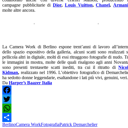
campagne pubblicitarie di
Dior
,
Louis Vuitton
,
Chanel
,
Arman
molte altre ancora.
La Camera Work di Berlino espone trent’anni di lavoro all’inter
dello spazio espositivo della galleria, alcuni scatti sono realizzati 
pellicola altri in digitale, molti di essi ritraggono fotografie di nudo. T
le immagini in mostra, molte delle quali risalgono agli anni Novant
sono presenti trentasette scatti inediti, tra cui il ritratto di
Nico
Kidman
,
realizzato nel 1996. L’obiettivo fotografico di Demarcheli
ha sedotto donne leggendarie, esaltandone i lati più vivi, genuini, veri.
Da
Harper’s Baazer Italia
Facebook
Twitter
WhatsApp
Berlino
Camera Work
Fotografia
Patrick Demarchelier
Condividi