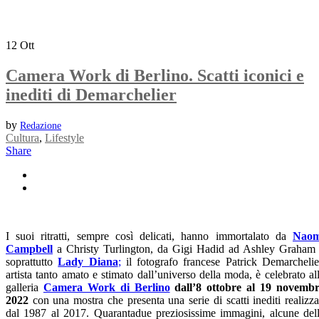
12
Ott
Camera Work di Berlino. Scatti iconici e
inediti di Demarchelier
by
Redazione
Cultura
,
Lifestyle
Share
I suoi ritratti, sempre così delicati, hanno immortalato da
Naom
Campbell
a Christy Turlington, da Gigi Hadid ad Ashley Graham
soprattutto
Lady Diana
;
il fotografo francese Patrick Demarchelie
artista tanto amato e stimato dall’universo della moda, è celebrato al
galleria
Camera Work di Berlino
dall’8 ottobre al 19 novemb
2022
con una mostra che presenta una serie di scatti inediti realizza
dal 1987 al 2017. Quarantadue preziosissime immagini, alcune del