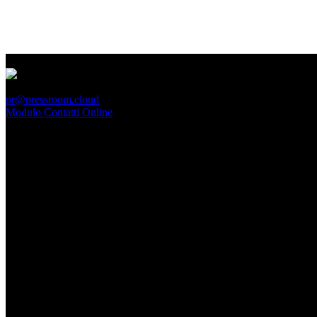
PressRoom
pr@pressroom.cloud
Modulo Contatti Online
MAGAZINE
LA PRINCIPESSA E LA GUERRIERA. Ovvero, di chi
parliamo quando parliamo di Turandot?
Dom, Giugno 28.