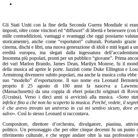
Gli Stati Uniti con la fine della Seconda Guerra Mondiale si era
imposti, oltre come vincitori ed “diffusori” di libertà e benessere (con 
mille contraddizioni, vantaggi e svantaggi che oggi possiamo valuta
storicamente), anche come “esportatori” culturali. Portando grazie
cinema, dischi e libri, una nuova generazione di idoli e miti legati a u
eredità europea, ma slegati dalla ingessatura dell’accademism
Insomma più popolari, pronti per un pubblico “giovane”. Prima anco
dei vari Marlon Brando, James Dean, Marilyn Monroe, fu il mon
della musica ad aprire le porte. Jazzisti come Duke Ellington e Lou
Armstrong divennero subito popolari, ma anche la musica colta ebbe 
suo “modello” d’esportazione. Il suo nome era Leonard Bernstei
proprio il 25 agosto di 100 anni fa nasceva a Lawrenc
(Massachusetts) da una coppia di ebrei polacchi originari di Rov
(Ucraina). Verso i dieci anni si avvicinò alla musica. «
Sono sta
infelice fino a che non ho scoperto la musica. Perché, vedete, il segre
è che avevo trovato un universo in cui mi sentivo sicuro, dove e
salvo
». Così lo stesso Leonard si raccontava.
Compositore, direttore d’orchestra, divulgatore, pianista, attivis
politico. Un personaggio che per oltre cinque decenni fu un punto 
riferimento culturale, e che seppe andare oltre la sua professione 