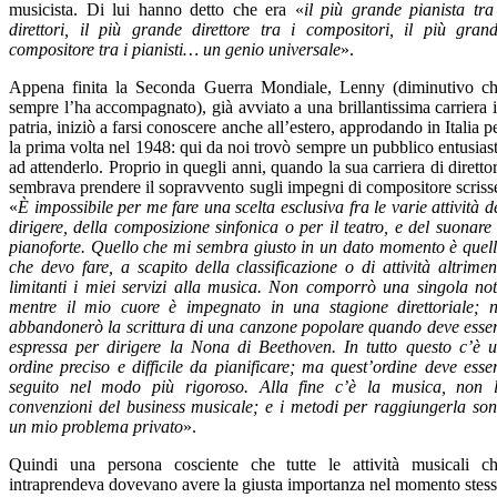
musicista. Di lui hanno detto che era «
il più grande pianista tra
direttori, il più grande direttore tra i compositori, il più gran
compositore tra i pianisti… un genio universale
».
Appena finita la Seconda Guerra Mondiale, Lenny (diminutivo c
sempre l’ha accompagnato), già avviato a una brillantissima carriera 
patria, iniziò a farsi conoscere anche all’estero, approdando in Italia p
la prima volta nel 1948: qui da noi trovò sempre un pubblico entusias
ad attenderlo. Proprio in quegli anni, quando la sua carriera di diretto
sembrava prendere il sopravvento sugli impegni di compositore scriss
«
È impossibile per me fare una scelta esclusiva fra le varie attività d
dirigere, della composizione sinfonica o per il teatro, e del suonare 
pianoforte. Quello che mi sembra giusto in un dato momento è quel
che devo fare, a scapito della classificazione o di attività altrimen
limitanti i miei servizi alla musica. Non comporrò una singola no
mentre il mio cuore è impegnato in una stagione direttoriale; 
abbandonerò la scrittura di una canzone popolare quando deve esse
espressa per dirigere la Nona di Beethoven. In tutto questo c’è 
ordine preciso e difficile da pianificare; ma quest’ordine deve esse
seguito nel modo più rigoroso. Alla fine c’è la musica, non 
convenzioni del business musicale; e i metodi per raggiungerla so
un mio problema privato
».
Quindi una persona cosciente che tutte le attività musicali c
intraprendeva dovevano avere la giusta importanza nel momento stes