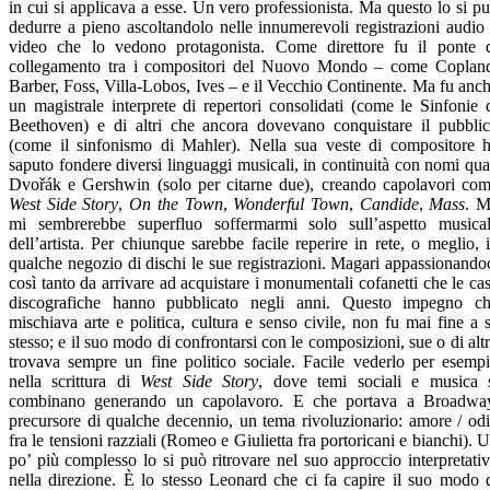
in cui si applicava a esse. Un vero professionista. Ma questo lo si p
dedurre a pieno ascoltandolo nelle innumerevoli registrazioni audio
video che lo vedono protagonista. Come direttore fu il ponte 
collegamento tra i compositori del Nuovo Mondo – come Coplan
Barber, Foss, Villa-Lobos, Ives – e il Vecchio Continente. Ma fu anc
un magistrale interprete di repertori consolidati (come le Sinfonie 
Beethoven) e di altri che ancora dovevano conquistare il pubbli
(come il sinfonismo di Mahler). Nella sua veste di compositore 
saputo fondere diversi linguaggi musicali, in continuità con nomi qua
Dvořák e Gershwin (solo per citarne due), creando capolavori co
West Side Story
,
On the Town
,
Wonderful Town
,
Candide
,
Mass
. 
mi sembrerebbe superfluo soffermarmi solo sull’aspetto musica
dell’artista. Per chiunque sarebbe facile reperire in rete, o meglio, 
qualche negozio di dischi le sue registrazioni. Magari appassionando
così tanto da arrivare ad acquistare i monumentali cofanetti che le ca
discografiche hanno pubblicato negli anni. Questo impegno c
mischiava arte e politica, cultura e senso civile, non fu mai fine a 
stesso; e il suo modo di confrontarsi con le composizioni, sue o di altr
trovava sempre un fine politico sociale. Facile vederlo per esemp
nella scrittura di
West Side Story
, dove temi sociali e musica 
combinano generando un capolavoro. E che portava a Broadwa
precursore di qualche decennio, un tema rivoluzionario: amore / od
fra le tensioni razziali (Romeo e Giulietta fra portoricani e bianchi). 
po’ più complesso lo si può ritrovare nel suo approccio interpretati
nella direzione. È lo stesso Leonard che ci fa capire il suo modo 