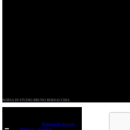
Riccardo Frizza dirige la prima mondiale di Olympia
Ven, Maggio 15.
Riccardo Frizza dirige concerti sinfonici a Napoli e
Budapest
Mer, Gennaio 7.
UN PROGETTO PER I GIOVANI STORICI
BORSA DI STUDIO BRUNO BERNACCHIA
@ 2026 PressRoom – All Rights Reserved.
Sito realizzato da
Puntoweb Arezzo
Privacy
e
Cookie
Policy