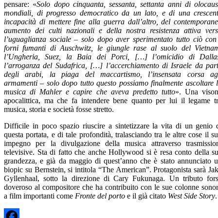
pensare: «
Solo dopo cinquanta, sessanta, settanta anni di olocaus
mondiali, di progresso democratico da un lato, e di una crescen
incapacità di mettere fine alla guerra dall’altro, del contemporan
aumento dei culti nazionali e della nostra resistenza attiva ver
l’uguaglianza sociale – solo dopo aver sperimentato tutto ciò con
forni fumanti di Auschwitz, le giungle rase al suolo del Vietna
l’Ungheria, Suez, la Baia dei Porci, […] l’omicidio di Dalla
l’arroganza del Sudafrica, […] l’accerchiamento di Israele da par
degli arabi, la piaga del maccartismo, l’insensata corsa ag
armamenti – solo dopo tutto questo possiamo finalmente ascoltare 
musica di Mahler e capire che aveva predetto tutto
». Una viso
apocalittica, ma che fa intendere bene quanto per lui il legame t
musica, storia e società fosse stretto.
Difficile in poco spazio riuscire a sintetizzare la vita di un genio 
questa portata, e di tale profondità, tralasciando tra le altre cose il s
impegno per la divulgazione della musica attraverso trasmissio
televisive. Sta di fatto che anche Hollywood si è resa conto della s
grandezza, e già da maggio di quest’anno che è stato annunciato 
biopic su Bernstein, si intitola “The American”. Protagonista sarà Ja
Gyllenhaal, sotto la direzione di Cary Fukunaga. Un tributo for
doveroso al compositore che ha contribuito con le sue colonne sono
a film importanti come
Fronte del porto
e il già citato
West Side Story
.