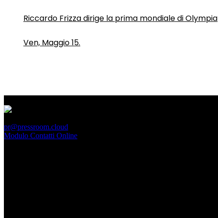
Riccardo Frizza dirige la prima mondiale di Olympia
Ven, Maggio 15.
PressRoom
pr@pressroom.cloud
Modulo Contatti Online
MAGAZINE