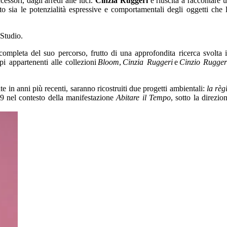
essori, dagli arredi alle luci.
Cinzia Ruggeri
è riuscita a raccontare 
sia le potenzialità espressive e comportamentali degli oggetti che 
e completa del suo percorso, frutto di una approfondita ricerca svolta 
i appartenenti alle collezioni
Bloom
,
Cinzia Ruggeri
e
Cinzio Rugger
e in anni più recenti, saranno ricostruiti due progetti ambientali:
la règ
89 nel contesto della manifestazione
Abitare il Tempo
, sotto la direzio