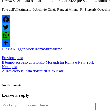
Cinzia says…
sarà ospitata nell’ottobre del 2022 presso il Goldsmith
Foto dell’allestimento © Archivio Cinzia Ruggeri Milano. Ph. Piercarlo Quecchia
Facebook
Twitter
WhatsApp
Cinzia Ruggeri
Moda
Roma
Surrealismo
Condividi
Previous post
Il tempo sospeso di Giorgio Morandi tra Roma e New York
Next post
A Rovereto la “vita dolce” di Alex Katz
No Comments
Leave a reply