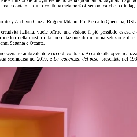
ale e funzionale di ogni elemento della quotidianità: dagli abiti agli acc
mai scontato, in una continua metamorfosi semantica che ha indagato 
creatività italiana, vuole offrire una visione il più possibile estesa 
inedito della mostra è la presentazione di un’ampia selezione di cap
 anni Settanta e Ottanta.
o scenario ambivalente e ricco di contrasti. Accanto alle opere realizzat
la sua scomparsa nel 2019, e
La leggerezza del peso
, presentata nel 19