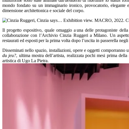
multiforme sono state animate dal desiderio di ridefinire lo status form
mondo fondato su un immaginario ironico, provocatorio, elegante e 
dimensione architettonica e sociale del corpo.
Il progetto espositivo, quale omaggio a una delle protagoniste della 
collaborazione con l’Archivio Cinzia Ruggeri a Milano. Un aspetto 
restaurati ed esposti per la prima volta dopo l’uscita in passerella negli
Disseminati nello spazio, installazioni, opere e oggetti comporranno un
du jeu?
, ultima mostra dell’artista, realizzata pochi mesi prima del
artistica di Ugo La Pietra.