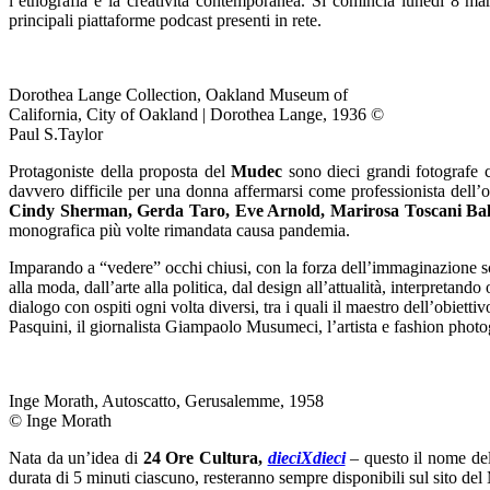
l’etnografia e la creatività contemporanea. Si comincia lunedì 8 mar
principali piattaforme podcast presenti in rete.
Dorothea Lange Collection, Oakland Museum of
California, City of Oakland | Dorothea Lange, 1936 ©
Paul S.Taylor
Protagoniste della proposta del
Mudec
sono dieci grandi fotografe ch
davvero difficile per una donna affermarsi come professionista dell’ob
Cindy Sherman, Gerda Taro, Eve Arnold, Marirosa Toscani Ba
monografica più volte rimandata causa pandemia.
Imparando a “vedere” occhi chiusi, con la forza dell’immaginazione sco
alla moda, dall’arte alla politica, dal design all’attualità, interpretand
dialogo con ospiti ogni volta diversi, tra i quali il maestro dell’obietti
Pasquini, il giornalista Giampaolo Musumeci, l’artista e fashion photo
Inge Morath, Autoscatto, Gerusalemme, 1958
© Inge Morath
Nata da un’idea di
24 Ore Cultura,
dieciXdieci
– questo il nome del
durata di 5 minuti ciascuno, resteranno sempre disponibili sul sito de