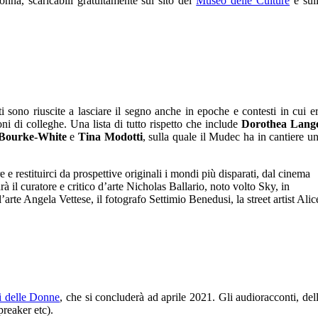
nna, scaricabili gratuitamente sul sito del
Museo delle Culture
e sul
i sono riuscite a lasciare il segno anche in epoche e contesti in cui e
ni di colleghe. Una lista di tutto rispetto che include
Dorothea Lang
t Bourke-White
e
Tina Modotti
, sulla quale il Mudec ha in cantiere u
restituirci da prospettive originali i mondi più disparati, dal cinema
rà il curatore e critico d’arte Nicholas Ballario, noto volto Sky, in
l’arte Angela Vettese, il fotografo Settimio Benedusi, la street artist Alic
ti delle Donne
, che si concluderà ad aprile 2021. Gli audioracconti, del
preaker etc).