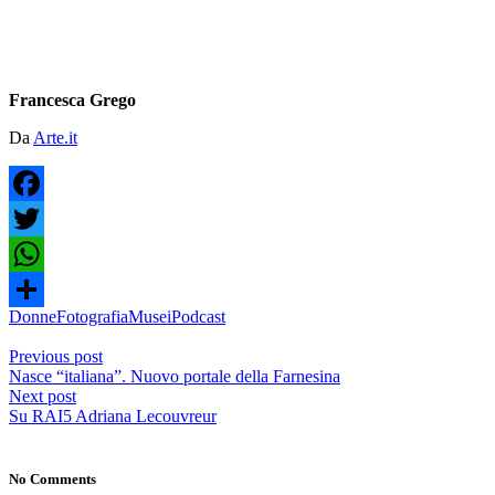
Francesca Grego
Da
Arte.it
Facebook
Twitter
WhatsApp
Donne
Fotografia
Musei
Podcast
Condividi
Previous post
Nasce “italiana”. Nuovo portale della Farnesina
Next post
Su RAI5 Adriana Lecouvreur
No Comments