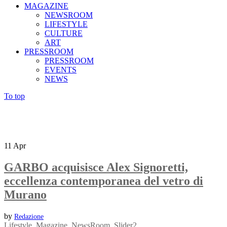
MAGAZINE
NEWSROOM
LIFESTYLE
CULTURE
ART
PRESSROOM
PRESSROOM
EVENTS
NEWS
To top
11
Apr
GARBO acquisisce Alex Signoretti,
eccellenza contemporanea del vetro di
Murano
by
Redazione
Lifestyle
,
Magazine
,
NewsRoom
,
Slider2