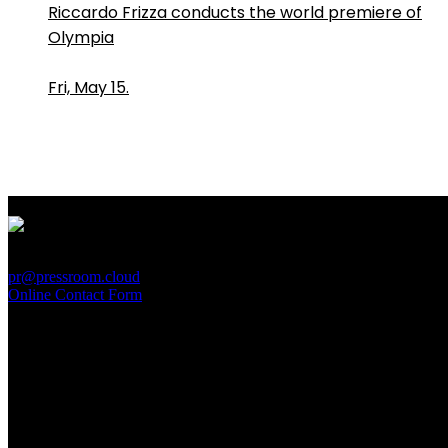
Riccardo Frizza conducts the world premiere of
Olympia
Fri, May 15.
PressRoom
pr@pressroom.cloud
Online Contact Form
MAGAZINE