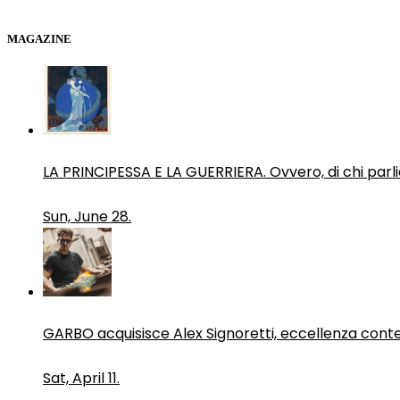
MAGAZINE
LA PRINCIPESSA E LA GUERRIERA. Ovvero, di chi par
Sun, June 28.
GARBO acquisisce Alex Signoretti, eccellenza con
Sat, April 11.