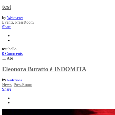
test
by
Webmaster
Events
,
PressRoom
Share
test hello...
0 Comments
11
Apr
Eleonora Buratto è INDOMITA
by
Redazione
News
,
PressRoom
Share