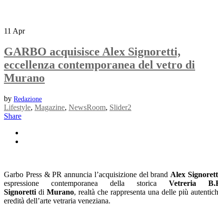
11
Apr
GARBO acquisisce Alex Signoretti,
eccellenza contemporanea del vetro di
Murano
by
Redazione
Lifestyle
,
Magazine
,
NewsRoom
,
Slider2
Share
Garbo Press & PR annuncia l’acquisizione del brand
Alex Signorett
espressione contemporanea della storica
Vetreria B.F
Signoretti
di
Murano
, realtà che rappresenta una delle più autentic
eredità dell’arte vetraria veneziana.