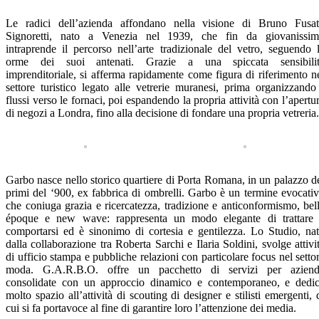
Le radici dell’azienda affondano nella visione di Bruno Fusa
Signoretti, nato a Venezia nel 1939, che fin da giovanissi
intraprende il percorso nell’arte tradizionale del vetro, seguendo 
orme dei suoi antenati. Grazie a una spiccata sensibili
imprenditoriale, si afferma rapidamente come figura di riferimento n
settore turistico legato alle vetrerie muranesi, prima organizzando
flussi verso le fornaci, poi espandendo la propria attività con l’apertu
di negozi a Londra, fino alla decisione di fondare una propria vetreria.
Garbo nasce nello storico quartiere di Porta Romana, in un palazzo d
primi del ‘900, ex fabbrica di ombrelli. Garbo è un termine evocati
che coniuga grazia e ricercatezza, tradizione e anticonformismo, bel
époque e new wave: rappresenta un modo elegante di trattare
comportarsi ed è sinonimo di cortesia e gentilezza. Lo Studio, na
dalla collaborazione tra Roberta Sarchi e Ilaria Soldini, svolge attivi
di ufficio stampa e pubbliche relazioni con particolare focus nel setto
moda. G.A.R.B.O. offre un pacchetto di servizi per azien
consolidate con un approccio dinamico e contemporaneo, e dedi
molto spazio all’attività di scouting di designer e stilisti emergenti, 
cui si fa portavoce al fine di garantire loro l’attenzione dei media.