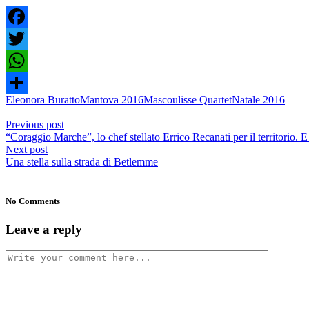
Facebook
Twitter
WhatsApp
Eleonora Buratto
Mantova 2016
Mascoulisse Quartet
Natale 2016
Condividi
Previous post
“Coraggio Marche”, lo chef stellato Errico Recanati per il territorio. E
Next post
Una stella sulla strada di Betlemme
No Comments
Leave a reply