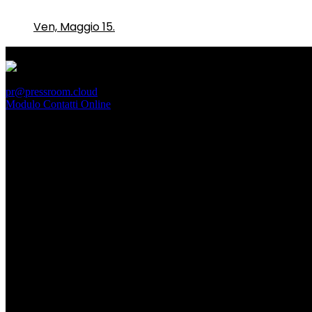
Ven, Maggio 15.
PressRoom
pr@pressroom.cloud
Modulo Contatti Online
MAGAZINE
LA PRINCIPESSA E LA GUERRIERA. Ovvero, di chi par
Dom, Giugno 28.