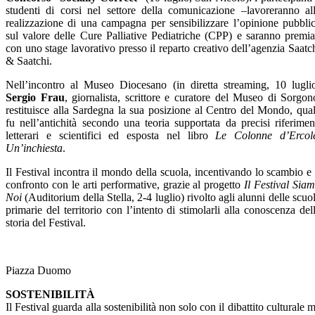
studenti di corsi nel settore della comunicazione –lavoreranno al
realizzazione di una campagna per sensibilizzare l’opinione pubbli
sul valore delle Cure Palliative Pediatriche (CPP) e saranno premia
con uno stage lavorativo presso il reparto creativo dell’agenzia Saatc
& Saatchi.
Nell’incontro al Museo Diocesano (in diretta streaming, 10 lugli
Sergio Frau
, giornalista, scrittore e curatore del Museo di Sorgon
restituisce alla Sardegna la sua posizione al Centro del Mondo, qua
fu nell’antichità secondo una teoria supportata da precisi riferimen
letterari e scientifici ed esposta nel libro
Le Colonne d’Ercol
Un’inchiesta
.
Il Festival incontra il mondo della scuola, incentivando lo scambio e 
confronto con le arti performative, grazie al progetto
Il Festival Sia
Noi
(Auditorium della Stella, 2-4 luglio) rivolto agli alunni delle scuo
primarie del territorio con l’intento di stimolarli alla conoscenza del
storia del Festival.
Piazza Duomo
SOSTENIBILITÀ
Il Festival guarda alla sostenibilità non solo con il dibattito culturale 