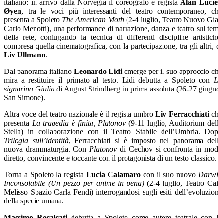
italiano: in arrivo dalla Norvegia il coreografo e regista
Alan Luci
Øyen
, tra le voci più interessanti del teatro contemporaneo, c
presenta a Spoleto
The American Moth
(2-4 luglio, Teatro Nuovo Gi
Carlo Menotti), una performance di narrazione, danza e teatro sul te
della rete, coniugando la tecnica di differenti discipline artistich
compresa quella cinematografica, con la partecipazione, tra gli altri, 
Liv Ullmann
.
Dal panorama italiano
Leonardo Lidi
emerge per il suo approccio c
mira a restituire il primato al testo. Lidi debutta a Spoleto con
L
signorina Giulia
di August Strindberg in prima assoluta (26-27 giugn
San Simone).
Altra voce del teatro nazionale è il regista umbro
Liv Ferracchiati
ch
presenta
La tragedia è finita, Platonov
(9-11 luglio, Auditorium del
Stella) in collaborazione con il Teatro Stabile dell’Umbria. Do
Trilogia sull’identità
, Ferracchiati si è imposto nel panorama del
nuova drammaturgia. Con
Platonov
di Cechov si confronta in mo
diretto, convincente e toccante con il protagonista di un testo classico.
Torna a Spoleto la regista
Lucia Calamaro
con il suo nuovo
Darwi
Inconsolabile (Un pezzo per anime in pena)
(2-4 luglio, Teatro Ca
Melisso Spazio Carla Fendi) interrogandosi sugli esiti dell’evoluzio
della specie umana.
Massimo Recalcati
debutta a Spoleto come autore teatrale con 