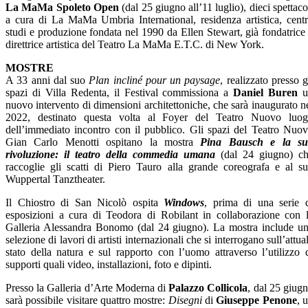
La MaMa Spoleto Open
(dal 25 giugno all’11 luglio), dieci spettaco
a cura di La MaMa Umbria International, residenza artistica, cent
studi e produzione fondata nel 1990 da Ellen Stewart, già fondatrice
direttrice artistica del Teatro La MaMa E.T.C. di New York.
MOSTRE
A 33 anni dal suo
Plan incliné pour un paysage
, realizzato presso g
spazi di Villa Redenta, il Festival commissiona a
Daniel Buren
nuovo intervento di dimensioni architettoniche, che sarà inaugurato n
2022, destinato questa volta al Foyer del Teatro Nuovo luo
dell’immediato incontro con il pubblico. Gli spazi del Teatro Nuo
Gian Carlo Menotti ospitano la mostra
Pina Bausch e la su
rivoluzione: il teatro della commedia umana
(dal 24 giugno) c
raccoglie gli scatti di Piero Tauro alla grande coreografa e al s
Wuppertal Tanztheater.
Il Chiostro di San Nicolò ospita
Windows
, prima di una serie 
esposizioni a cura di Teodora di Robilant in collaborazione con 
Galleria Alessandra Bonomo (dal 24 giugno). La mostra include u
selezione di lavori di artisti internazionali che si interrogano sull’attua
stato della natura e sul rapporto con l’uomo attraverso l’utilizzo 
supporti quali video, installazioni, foto e dipinti.
Presso la Galleria d’Arte Moderna di
Palazzo Collicola
, dal 25 giug
sarà possibile visitare quattro mostre:
Disegni
di
Giuseppe Penone
, 