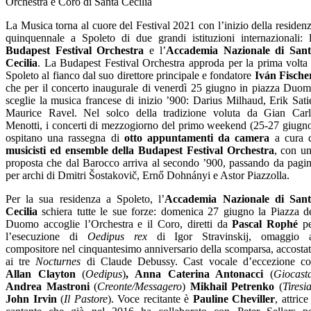
Orchestra e Coro di Santa Cecilia
La Musica torna al cuore del Festival 2021 con l’inizio della residen
quinquennale a Spoleto di due grandi istituzioni internazionali: 
Budapest Festival Orchestra
e l’
Accademia Nazionale di San
Cecilia
. La Budapest Festival Orchestra approda per la prima volta
Spoleto al fianco dal suo direttore principale e fondatore
Iván Fische
che per il concerto inaugurale di venerdì 25 giugno in piazza Duo
sceglie la musica francese di inizio ’900: Darius Milhaud, Erik Sati
Maurice Ravel. Nel solco della tradizione voluta da Gian Car
Menotti, i concerti di mezzogiorno del primo weekend (25-27 giugn
ospitano una rassegna di
otto appuntamenti da camera
a cura 
musicisti ed ensemble della Budapest Festival Orchestra
, con u
proposta che dal Barocco arriva al secondo ’900, passando da pagi
per archi di Dmitri Šostakovič, Ernő Dohnányi e Astor Piazzolla.
Per la sua residenza a Spoleto, l’
Accademia Nazionale di San
Cecilia
schiera tutte le sue forze: domenica 27 giugno la Piazza d
Duomo accoglie l’Orchestra e il Coro, diretti da
Pascal Rophé
pe
l’esecuzione di
Oedipus rex
di Igor Stravinskij, omaggio 
compositore nel cinquantesimo anniversario della scomparsa, accosta
ai tre
Nocturnes
di Claude Debussy. Cast vocale d’eccezione c
Allan Clayton
(
Oedipus
)
, Anna Caterina Antonacci
(
Giocast
Andrea Mastroni
(
Creonte/Messagero
)
Mikhail Petrenko
(
Tiresi
John
Irvin
(
Il Pastore
). Voce recitante è
Pauline Cheviller
, attrice