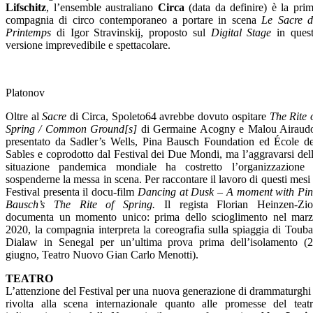
Lifschitz
, l’ensemble australiano
Circa
(data da definire) è la pri
compagnia di circo contemporaneo a portare in scena
Le Sacre 
Printemps
di Igor Stravinskij, proposto sul
Digital Stage
in ques
versione imprevedibile e spettacolare.
Platonov
Oltre al
Sacre
di Circa, Spoleto64 avrebbe dovuto ospitare
The Rite 
Spring / Common Ground[s]
di Germaine Acogny e Malou Airaud
presentato da Sadler’s Wells, Pina Bausch Foundation ed École d
Sables e coprodotto dal Festival dei Due Mondi, ma l’aggravarsi del
situazione pandemica mondiale ha costretto l’organizzazione
sospenderne la messa in scena. Per raccontare il lavoro di questi mesi 
Festival presenta il docu-film
Dancing at Dusk – A moment with Pi
Bausch’s The Rite of Spring.
Il regista Florian Heinzen-Zi
documenta un momento unico: prima dello scioglimento nel mar
2020, la compagnia interpreta la coreografia sulla spiaggia di Toub
Dialaw in Senegal per un’ultima prova prima dell’isolamento (
giugno, Teatro Nuovo Gian Carlo Menotti).
TEATRO
L’attenzione del Festival per una nuova generazione di drammaturghi
rivolta alla scena internazionale quanto alle promesse del teat