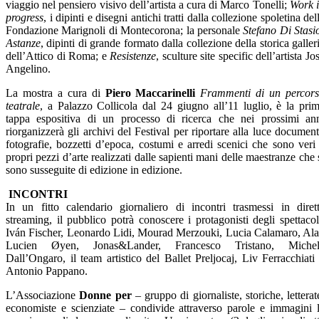
viaggio nel pensiero visivo dell’artista a cura di Marco Tonelli;
Work 
progress
, i dipinti e disegni antichi tratti dalla collezione spoletina del
Fondazione Marignoli di Montecorona; la personale
Stefano Di Stasi
Astanze
, dipinti di grande formato dalla collezione della storica galler
dell’Attico di Roma; e
Resistenze
, sculture site specific dell’artista Jo
Angelino.
La mostra a cura di
Piero Maccarinelli
Frammenti di un percor
teatrale
, a Palazzo Collicola dal 24 giugno all’11 luglio, è la pri
tappa espositiva di un processo di ricerca che nei prossimi an
riorganizzerà gli archivi del Festival per riportare alla luce document
fotografie, bozzetti d’epoca, costumi e arredi scenici che sono veri
propri pezzi d’arte realizzati dalle sapienti mani delle maestranze che 
sono susseguite di edizione in edizione.
INCONTRI
In un fitto calendario giornaliero di incontri trasmessi in diret
streaming, il pubblico potrà conoscere i protagonisti degli spettacol
Iván Fischer, Leonardo Lidi, Mourad Merzouki, Lucia Calamaro, Al
Lucien Øyen, Jonas&Lander, Francesco Tristano, Michel
Dall’Ongaro, il team artistico del Ballet Preljocaj, Liv Ferracchiati
Antonio Pappano.
L’Associazione
Donne per
– gruppo di giornaliste, storiche, letterat
economiste e scienziate – condivide attraverso parole e immagini 