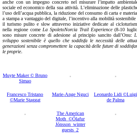
anche con un impegno concreto nel misurare l’impatto ambiental
sociale ed economico della sua attività. L’eliminazione delle plastich
l’uso dell’acqua pubblica, la riduzione del consumo di carta e materia
a stampa a vantaggio del digitale, l’incentivo alla mobilità sostenibile
il turismo pulito e slow attraverso iniziative dedicate al cicloturis
nella regione come
La SpoletoNorcia Trail Experience
(8-10 lugli
sono misure concrete di adesione al principio sancito dall’Onu:
L
sviluppo sostenibile è quello che soddisfa le necessità delle attua
generazioni senza compromettere la capacità delle future di soddisfa
le proprie
.
Muyte Maker © Bruno
Simao
Francesco Tristano
Marie-Ange Nguci
Leonardo Lidi ©Luig
©Marie Staggat
de Palma
The American
Moth_©Ólafur
Jónsson_winter
guests_2