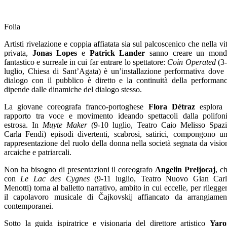
Folia
Artisti rivelazione e coppia affiatata sia sul palcoscenico che nella vi
privata,
Jonas Lopes
e
Patrick Lander
sanno creare un mond
fantastico e surreale in cui far entrare lo spettatore:
Coin Operated
(3
luglio, Chiesa di Sant’Agata) è un’installazione performativa dove 
dialogo con il pubblico è diretto e la continuità della performan
dipende dalle dinamiche del dialogo stesso.
La giovane coreografa franco-portoghese
Flora Détraz
esplora 
rapporto tra voce e movimento ideando spettacoli dalla polifon
estrosa. In
Muyte Maker
(9-10 luglio, Teatro Caio Melisso Spaz
Carla Fendi) episodi divertenti, scabrosi, satirici, compongono u
rappresentazione del ruolo della donna nella società segnata da visio
arcaiche e patriarcali.
Non ha bisogno di presentazioni il coreografo
Angelin Preljocaj
, c
con
Le Lac des Cygnes
(9-11 luglio, Teatro Nuovo Gian Car
Menotti) torna al balletto narrativo, ambito in cui eccelle, per rilegge
il capolavoro musicale di Čajkovskij affiancato da arrangiamen
contemporanei.
Sotto la guida ispiratrice e visionaria del direttore artistico
Yaro