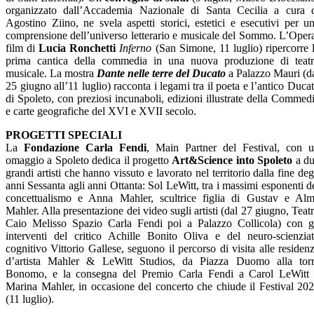
organizzato dall’Accademia Nazionale di Santa Cecilia a cura 
Agostino Ziino, ne svela aspetti storici, estetici e esecutivi per u
comprensione dell’universo letterario e musicale del Sommo. L’Oper
film di
Lucia Ronchetti
Inferno
(San Simone, 11 luglio) ripercorre 
prima cantica della commedia in una nuova produzione di teat
musicale. La mostra
Dante nelle terre del Ducato
a Palazzo Mauri (d
25 giugno all’11 luglio) racconta i legami tra il poeta e l’antico Duca
di Spoleto, con preziosi incunaboli, edizioni illustrate della Commed
e carte geografiche del XVI e XVII secolo.
PROGETTI SPECIALI
La
Fondazione Carla Fendi
, Main Partner del Festival, con 
omaggio a Spoleto dedica il progetto
Art&Science into Spoleto
a d
grandi artisti che hanno vissuto e lavorato nel territorio dalla fine deg
anni Sessanta agli anni Ottanta: Sol LeWitt, tra i massimi esponenti d
concettualismo e Anna Mahler, scultrice figlia di Gustav e Al
Mahler. Alla presentazione dei video sugli artisti (dal 27 giugno, Teat
Caio Melisso Spazio Carla Fendi poi a Palazzo Collicola) con g
interventi del critico Achille Bonito Oliva e del neuro-scienzia
cognitivo Vittorio Gallese, seguono il percorso di visita alle residen
d’artista Mahler & LeWitt Studios, da Piazza Duomo alla tor
Bonomo, e la consegna del Premio Carla Fendi a Carol LeWitt
Marina Mahler, in occasione del concerto che chiude il Festival 20
(11 luglio).