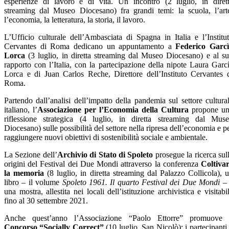
esperienze di lavoro e di vita. Un incontro (2 luglio, in diret
streaming dal Museo Diocesano) fra grandi temi: la scuola, l’art
l’economia, la letteratura, la storia, il lavoro.
L’Ufficio culturale dell’Ambasciata di Spagna in Italia e l’Institu
Cervantes di Roma dedicano un appuntamento a
Federico Garc
Lorca
(3 luglio, in diretta streaming dal Museo Diocesano) e al s
rapporto con l’Italia, con la partecipazione della nipote Laura Garc
Lorca e di Juan Carlos Reche, Direttore dell’Instituto Cervantes 
Roma.
Partendo dall’analisi dell’impatto della pandemia sul settore cultura
italiano, l’
Associazione per l’Economia della Cultura
propone u
riflessione strategica (4 luglio, in diretta streaming dal Mus
Diocesano) sulle possibilità del settore nella ripresa dell’economia e p
raggiungere nuovi obiettivi di sostenibilità sociale e ambientale.
La Sezione dell’
Archivio di Stato di Spoleto
prosegue la ricerca sul
origini del Festival dei Due Mondi attraverso la conferenza
Coltiva
la memoria
(8 luglio, in diretta streaming dal Palazzo Collicola), 
libro – il volume
Spoleto 1961. Il quarto Festival dei Due Mondi
– 
una mostra, allestita nei locali dell’istituzione archivistica e visitabi
fino al 30 settembre 2021.
Anche quest’anno l’Associazione “Paolo Ettorre” promuove 
Concorso “Socially Correct”
(10 luglio, San Nicolò): i partecipanti