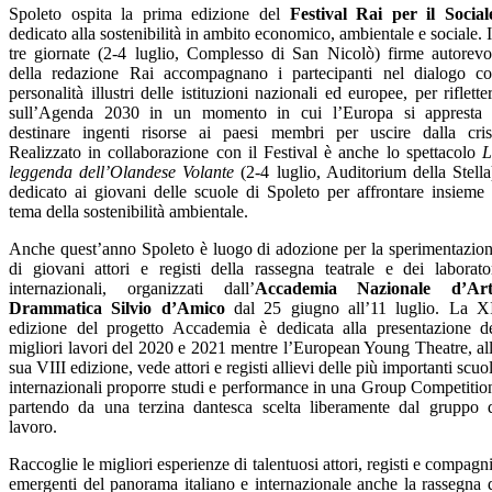
Spoleto ospita la prima edizione del
Festival Rai per il Social
dedicato alla sostenibilità in ambito economico, ambientale e sociale. 
tre giornate (2-4 luglio, Complesso di San Nicolò) firme autorevo
della redazione Rai accompagnano i partecipanti nel dialogo c
personalità illustri delle istituzioni nazionali ed europee, per riflette
sull’Agenda 2030 in un momento in cui l’Europa si appresta
destinare ingenti risorse ai paesi membri per uscire dalla cris
Realizzato in collaborazione con il Festival è anche lo spettacolo
L
leggenda dell’Olandese Volante
(2-4 luglio, Auditorium della Stella
dedicato ai giovani delle scuole di Spoleto per affrontare insieme 
tema della sostenibilità ambientale.
Anche quest’anno Spoleto è luogo di adozione per la sperimentazio
di giovani attori e registi della rassegna teatrale e dei laborato
internazionali, organizzati dall’
Accademia Nazionale d’Art
Drammatica Silvio d’Amico
dal 25 giugno all’11 luglio. La X
edizione del progetto Accademia è dedicata alla presentazione d
migliori lavori del 2020 e 2021 mentre l’European Young Theatre, al
sua VIII edizione, vede attori e registi allievi delle più importanti scuo
internazionali proporre studi e performance in una Group Competitio
partendo da una terzina dantesca scelta liberamente dal gruppo 
lavoro.
Raccoglie le migliori esperienze di talentuosi attori, registi e compagn
emergenti del panorama italiano e internazionale anche la rassegna 