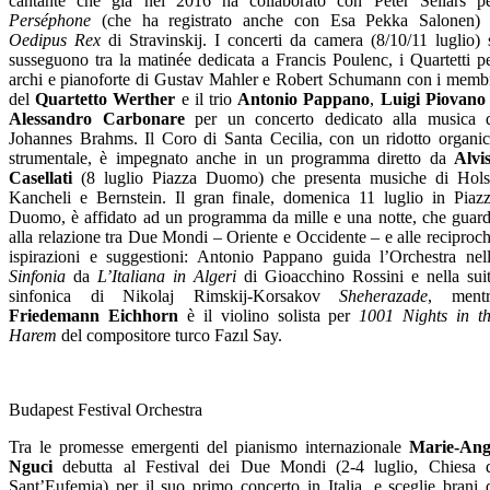
cantante che già nel 2016 ha collaborato con Peter Sellars p
Perséphone
(che ha registrato anche con Esa Pekka Salonen)
Oedipus Rex
di Stravinskij. I concerti da camera (8/10/11 luglio) 
susseguono tra la matinée dedicata a Francis Poulenc, i Quartetti p
archi e pianoforte di Gustav Mahler e Robert Schumann con i memb
del
Quartetto Werther
e il trio
Antonio Pappano
,
Luigi Piovano
Alessandro Carbonare
per un concerto dedicato alla musica 
Johannes Brahms. Il Coro di Santa Cecilia, con un ridotto organi
strumentale, è impegnato anche in un programma diretto da
Alvi
Casellati
(8 luglio Piazza Duomo) che presenta musiche di Hols
Kancheli e Bernstein. Il gran finale, domenica 11 luglio in Piaz
Duomo, è affidato ad un programma da mille e una notte, che guar
alla relazione tra Due Mondi – Oriente e Occidente – e alle reciproc
ispirazioni e suggestioni: Antonio Pappano guida l’Orchestra nel
Sinfonia
da
L’Italiana in Algeri
di Gioacchino Rossini e nella sui
sinfonica di Nikolaj Rimskij-Korsakov
Sheherazade
, mentr
Friedemann Eichhorn
è il violino solista per
1001
Nights in t
Harem
del compositore turco Fazıl Say.
Budapest Festival Orchestra
Tra le promesse emergenti del pianismo internazionale
Marie-Ang
Nguci
debutta al Festival dei Due Mondi (2-4 luglio, Chiesa 
Sant’Eufemia) per il suo primo concerto in Italia, e sceglie brani 