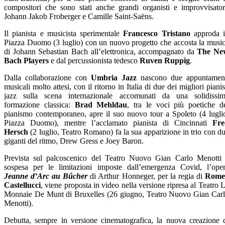
compositori che sono stati anche grandi organisti e improvvisator
Johann Jakob Froberger e Camille Saint-Saëns.
Il pianista e musicista sperimentale
Francesco Tristano
approda 
Piazza Duomo (3 luglio) con un nuovo progetto che accosta la musi
di Johann Sebastian Bach all’elettronica, accompagnato da
The Ne
Bach Players
e dal percussionista tedesco
Ruven Ruppig
.
Dalla collaborazione con
Umbria Jazz
nascono due appuntamen
musicali molto attesi, con il ritorno in Italia di due dei migliori pianis
jazz sulla scena intern­azionale accomunati da una solidissi
formazione classica:
Brad Mehldau
, tra le voci più poetiche d
pianismo contemporaneo, apre il suo nuovo tour a Spoleto (4 lugli
Piazza Duomo), mentre l’acclamato pianista di Cincinnati
Fre
Hersch
(2 luglio, Teatro Romano) fa la sua apparizione in trio con d
giganti del ritmo, Drew Gress e Joey Baron.
Prevista sul palcoscenico del Teatro Nuovo Gian Carlo Menotti
sospesa per le limitazioni imposte dall’emergenza Covid, l’ope
Jeanne d’Arc au Bûcher
di Arthur Honneger, per la regia di
Rome
Castellucci
, viene proposta in video nella versione ripresa al Teatro 
Monnaie De Munt di Bruxelles (26 giugno, Teatro Nuovo Gian Car
Menotti).
Debutta, sempre in versione cinematografica, la nuova creazione 