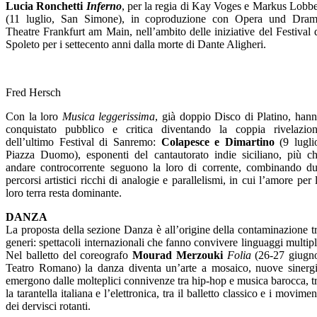
Lucia Ronchetti
Inferno
, per la regia di Kay Voges e Markus Lobb
(11 luglio, San Simone), in coproduzione con Opera und Dra
Theatre Frankfurt am Main, nell’ambito delle iniziative del Festival 
Spoleto per i settecento anni dalla morte di Dante Aligheri.
Fred Hersch
Con la loro
Musica leggerissima
, già doppio Disco di Platino, han
conquistato pubblico e critica diventando la coppia rivelazio
dell’ultimo Festival di Sanremo:
Colapesce e Dimartino
(9 lugli
Piazza Duomo), esponenti del cantautorato indie siciliano, più c
andare controcorrente seguono la loro di corrente, combinando d
percorsi artistici ricchi di analogie e parallelismi, in cui l’amore per 
loro terra resta dominante.
DANZA
La proposta della sezione Danza è all’origine della contaminazione t
generi: spettacoli internazionali che fanno convivere linguaggi multipl
Nel balletto del coreografo
Mourad Merzouki
Folia
(26-27 giugn
Teatro Romano) la danza diventa un’arte a mosaico, nuove sinerg
emergono dalle molteplici connivenze tra hip-hop e musica barocca, t
la tarantella italiana e l’elettronica, tra il balletto classico e i movimen
dei dervisci rotanti.