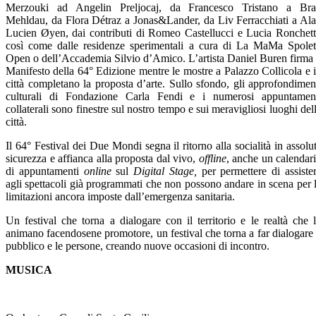
Merzouki ad Angelin Preljocaj, da Francesco Tristano a Br
Mehldau, da Flora Détraz a Jonas&Lander, da Liv Ferracchiati a Al
Lucien Øyen, dai contributi di Romeo Castellucci e Lucia Ronchett
così come dalle residenze sperimentali a cura di La MaMa Spole
Open o dell’Accademia Silvio d’Amico. L’artista Daniel Buren firma 
Manifesto della 64° Edizione mentre le mostre a Palazzo Collicola e 
città completano la proposta d’arte. Sullo sfondo, gli approfondimen
culturali di Fondazione Carla Fendi e i numerosi appuntamen
collaterali sono finestre sul nostro tempo e sui meravigliosi luoghi del
città.
Il 64° Festival dei Due Mondi segna il ritorno alla socialità in assolu
sicurezza e affianca alla proposta dal vivo,
offline
, anche un calendar
di appuntamenti
online
sul
Digital Stage,
per permettere di assiste
agli spettacoli già programmati che non possono andare in scena per 
limitazioni ancora imposte dall’emergenza sanitaria.
Un festival che torna a dialogare con il territorio e le realtà che 
animano facendosene promotore, un festival che torna a far dialogare 
pubblico e le persone, creando nuove occasioni di incontro.
MUSICA