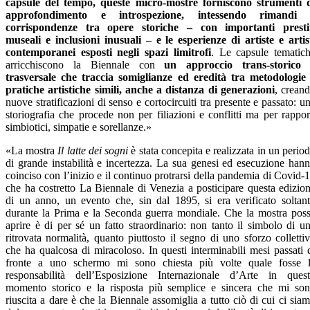
capsule del tempo, queste micro-mostre forniscono strumenti 
approfondimento e introspezione, intessendo rimandi 
corrispondenze tra opere storiche – con importanti presti
museali e inclusioni inusuali – e le esperienze di artiste e artis
contemporanei esposti negli spazi limitrofi
. Le capsule tematic
arricchiscono la Biennale con
un approccio trans-storico
trasversale che traccia somiglianze ed eredità tra metodologie
pratiche artistiche simili, anche a distanza di generazioni
, crean
nuove stratificazioni di senso e cortocircuiti tra presente e passato: u
storiografia che procede non per filiazioni e conflitti ma per rappor
simbiotici, simpatie e sorellanze.»
«La mostra
Il latte dei sogni
è stata concepita e realizzata in un perio
di grande instabilità e incertezza. La sua genesi ed esecuzione han
coinciso con l’inizio e il continuo protrarsi della pandemia di Covid-
che ha costretto La Biennale di Venezia a posticipare questa edizio
di un anno, un evento che, sin dal 1895, si era verificato soltan
durante la Prima e la Seconda guerra mondiale. Che la mostra pos
aprire è di per sé un fatto straordinario: non tanto il simbolo di u
ritrovata normalità, quanto piuttosto il segno di uno sforzo colletti
che ha qualcosa di miracoloso. In questi interminabili mesi passati 
fronte a uno schermo mi sono chiesta più volte quale fosse 
responsabilità dell’Esposizione Internazionale d’Arte in ques
momento storico e la risposta più semplice e sincera che mi so
riuscita a dare è che la Biennale assomiglia a tutto ciò di cui ci sia