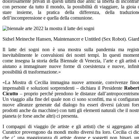
dolorosamente privati in questi ultimi due anni: la libertà di incontrar
con persone da tutto il mondo, la possibilità di viaggiare, la gioia 
stare insieme, la pratica della differenza, della traduzion
dell’incomprensione e quella della comunione.
Sidsel Meineche Hansen, Maintenancer e Untitled (Sex Robot). Giardi
Il latte dei sogni non è una mostra sulla pandemia ma regist
inevitabilmente le convulsioni dei nostri tempi. In questi moment
come insegna la storia della Biennale di Venezia, l’arte e gli artisti 
aiutano a immaginare nuove forme di coesistenza e nuove, infini
possibilità di trasformazione.»
«La Mostra di Cecilia immagina nuove armonie, convivenze fino
impensabili e soluzioni sorprendenti – dichiara il Presidente
Robert
Cicutto
– proprio perché prendono le distanze dall’antropocentrism
Un viaggio alla fine del quale non ci sono sconfitti, ma si configura
nuove alleanze generate dal dialogo fra esseri diversi (alcuni for
prodotti anche da macchine) con tutti gli elementi naturali che il nost
pianeta (e forse anche altri) ci presenta.
I compagni di viaggio (le artiste e gli artisti) che si aggregano al
Curatrice provengono da mondi molto diversi fra loro. Cecilia ci di
che c’ una maggioranza di artiste donne e soggetti non binari, u