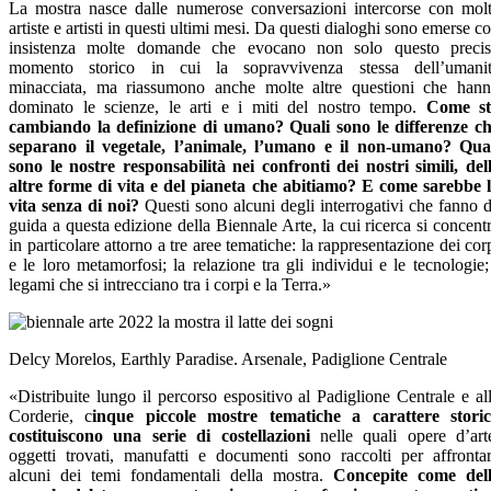
La mostra nasce dalle numerose conversazioni intercorse con mol
artiste e artisti in questi ultimi mesi. Da questi dialoghi sono emerse c
insistenza molte domande che evocano non solo questo preci
momento storico in cui la sopravvivenza stessa dell’umani
minacciata, ma riassumono anche molte altre questioni che han
dominato le scienze, le arti e i miti del nostro tempo.
Come st
cambiando la definizione di umano? Quali sono le differenze c
separano il vegetale, l’animale, l’umano e il non-umano?
Qua
sono le nostre responsabilità nei confronti dei nostri simili, del
altre forme di vita e del pianeta che abitiamo? E come sarebbe 
vita senza di noi?
Questi sono alcuni degli interrogativi che fanno 
guida a questa edizione della Biennale Arte, la cui ricerca si concent
in particolare attorno a tre aree tematiche: la rappresentazione dei cor
e le loro metamorfosi; la relazione tra gli individui e le tecnologie;
legami che si intrecciano tra i corpi e la Terra.»
Delcy Morelos, Earthly Paradise. Arsenale, Padiglione Centrale
«Distribuite lungo il percorso espositivo al Padiglione Centrale e al
Corderie, c
inque piccole mostre tematiche a carattere stori
costituiscono una serie di costellazioni
nelle quali opere d’art
oggetti trovati, manufatti e documenti sono raccolti per affronta
alcuni dei temi fondamentali della mostra.
Concepite come del