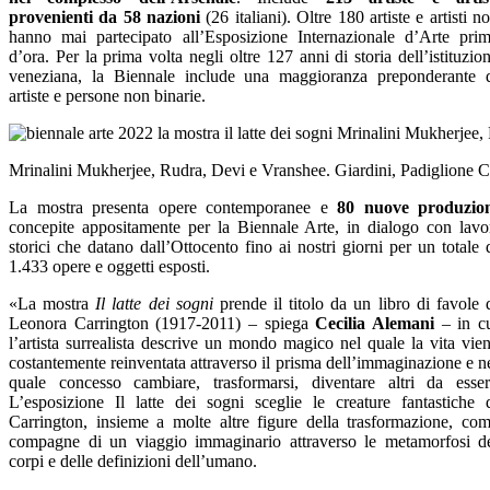
provenienti da 58 nazioni
(26 italiani). Oltre 180 artiste e artisti n
hanno mai partecipato all’Esposizione Internazionale d’Arte pri
d’ora. Per la prima volta negli oltre 127 anni di storia dell’istituzio
veneziana, la Biennale include una maggioranza preponderante 
artiste e persone non binarie.
Mrinalini Mukherjee, Rudra, Devi e Vranshee. Giardini, Padiglione C
La mostra presenta opere contemporanee e
80 nuove produzio
concepite appositamente per la Biennale Arte, in dialogo con lavo
storici che datano dall’Ottocento fino ai nostri giorni per un totale 
1.433 opere e oggetti esposti.
«La mostra
Il latte dei sogni
prende il titolo da un libro di favole 
Leonora Carrington (1917-2011) – spiega
Cecilia Alemani
– in c
l’artista surrealista descrive un mondo magico nel quale la vita vie
costantemente reinventata attraverso il prisma dell’immaginazione e n
quale concesso cambiare, trasformarsi, diventare altri da esser
L’esposizione Il latte dei sogni sceglie le creature fantastiche 
Carrington, insieme a molte altre figure della trasformazione, co
compagne di un viaggio immaginario attraverso le metamorfosi d
corpi e delle definizioni dell’umano.