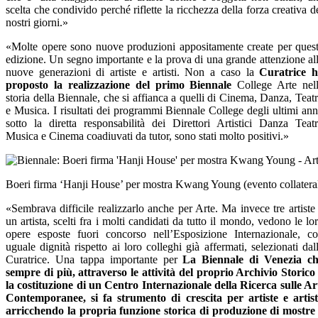
scelta che condivido perché riflette la ricchezza della forza creativa d
nostri giorni.»
«Molte opere sono nuove produzioni appositamente create per ques
edizione. Un segno importante e la prova di una grande attenzione al
nuove generazioni di artiste e artisti. Non a caso la
Curatrice 
proposto la realizzazione del primo Biennale
College Arte nel
storia della Biennale, che si affianca a quelli di Cinema, Danza, Teat
e Musica. I risultati dei programmi Biennale College degli ultimi ann
sotto la diretta responsabilità dei Direttori Artistici Danza Teat
Musica e Cinema coadiuvati da tutor, sono stati molto positivi.»
Boeri firma ‘Hanji House’ per mostra Kwang Young (evento collatera
«Sembrava difficile realizzarlo anche per Arte. Ma invece tre artiste
un artista, scelti fra i molti candidati da tutto il mondo, vedono le lo
opere esposte fuori concorso nell’Esposizione Internazionale, c
uguale dignità rispetto ai loro colleghi già affermati, selezionati dal
Curatrice. Una tappa importante per
La Biennale di Venezia c
sempre di più, attraverso le attività del proprio Archivio Storico
la costituzione di un Centro Internazionale della Ricerca sulle Ar
Contemporanee, si fa strumento di crescita per artiste e artist
arricchendo la propria funzione storica di produzione di mostre