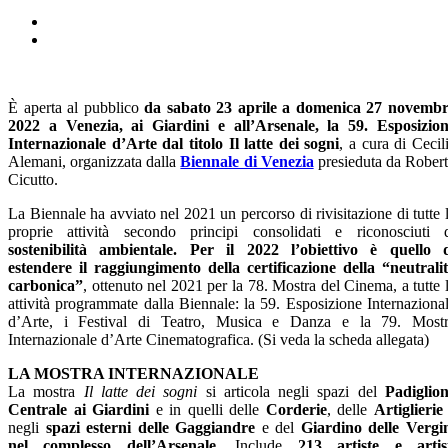
È aperta al pubblico
da sabato 23 aprile a domenica 27 novemb
2022
a Venezia, ai Giardini e all’Arsenale, la 59. Esposizio
Internazionale d’Arte dal titolo Il latte dei sogni
, a cura di Cecil
Alemani, organizzata dalla
Biennale di Venezia
presieduta da Rober
Cicutto.
La Biennale ha avviato nel 2021 un percorso di rivisitazione di tutte 
proprie attività secondo principi consolidati e riconosciuti 
sostenibilità ambientale. Per il 2022 l’obiettivo è quello 
estendere il raggiungimento della certificazione della “neutralit
carbonica”
, ottenuto nel 2021 per la 78. Mostra del Cinema, a tutte 
attività programmate dalla Biennale: la 59. Esposizione Internaziona
d’Arte, i Festival di Teatro, Musica e Danza e la 79. Most
Internazionale d’Arte Cinematografica. (Si veda la scheda allegata)
LA MOSTRA INTERNAZIONALE
La mostra
Il latte dei sogni
si articola negli spazi del
Padiglio
Centrale ai Giardini
e in quelli delle
Corderie
, delle
Artiglierie
negli
spazi esterni delle Gaggiandre
e del
Giardino delle Vergi
nel complesso dell’Arsenale
. Include
213 artiste e artis