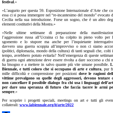
festival
.»
«L’augurio per questa 59. Esposizione Internazionale d’Arte che c
essa ci si possa immergere nel “re-incantesimo del mondo” evocato 
Cecilia nella sua introduzione. Forse un sogno, che è un altro deg
elementi costitutivi della Mostra.»
«Nelle ultime settimane di preparazione della manifestazio
l’aggressione russa all’Ucraina ci ha colpito in pieno volto per 
sgomento e lo stupore ma anche per l’inquietante interrogativ
davvero una guerra scoppia all’improvviso o non ci siamo accor
(politici, diplomazia, mondo della cultura) di tanti segnali che, colti 
tempo, avrebbero potuto evitarla? Nell’emergenza di queste settima
di guerra ogni attenzione deve essere rivolta a dare soccorso a chi 
ha bisogno e a mettere in salvo quante più vite umane possibile.
L
Biennale, e tutti coloro che si occupano di arte e cultura
, pur f
mille difficoltà e comprensione per posizioni
dove le ragioni del
vittime prevalgono su quelle degli aggressori, devono tentare 
non cancellare il possibile dialogo fra chi usa i linguaggi dell’ar
per dare una speranza di futuro che faccia tacere le armi p
sempre
.»
Per scoprire i progetti speciali, meetings on art e tutti gli even
collaterali:
www.labiennale.org/it/arte/2022