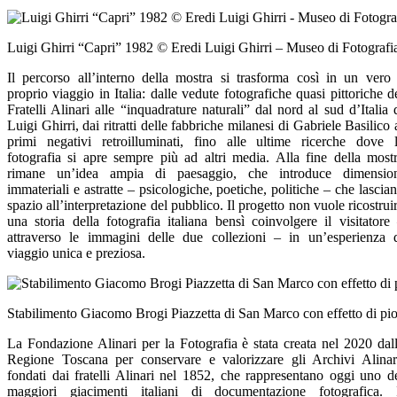
Luigi Ghirri “Capri” 1982 © Eredi Luigi Ghirri – Museo di Fotograf
Il percorso all’interno della mostra si trasforma così in un vero
proprio viaggio in Italia: dalle vedute fotografiche quasi pittoriche d
Fratelli Alinari alle “inquadrature naturali” dal nord al sud d’Italia 
Luigi Ghirri, dai ritratti delle fabbriche milanesi di Gabriele Basilico 
primi negativi retroilluminati, fino alle ultime ricerche dove 
fotografia si apre sempre più ad altri media. Alla fine della most
rimane un’idea ampia di paesaggio, che introduce dimensio
immateriali e astratte – psicologiche, poetiche, politiche – che lascia
spazio all’interpretazione del pubblico. Il progetto non vuole ricostrui
una storia della fotografia italiana bensì coinvolgere il visitatore
attraverso le immagini delle due collezioni – in un’esperienza 
viaggio unica e preziosa.
Stabilimento Giacomo Brogi Piazzetta di San Marco con effetto di piogg
La Fondazione Alinari per la Fotografia è stata creata nel 2020 dal
Regione Toscana per conservare e valorizzare gli Archivi Alinar
fondati dai fratelli Alinari nel 1852, che rappresentano oggi uno d
maggiori giacimenti italiani di documentazione fotografica. 