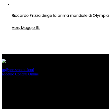
Riccardo Frizza dirige la prima mondiale di Olympia
Ven, Maggio 15.
PressRoom
pr@pressroom.cloud
Modulo Contatti Online
MAGAZINE