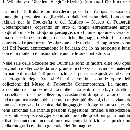
1. Wilhelm von Gloeden “Elegie” (Elegies) Taormina 1900, Firenze, 
La mostra
L’Italia è un desiderio
presenta un’ampia selezione 
immagini, provenienti dagli archivi e dalle collezioni della Fondazio
Alinari per la Fotografia e del Mufoco – Museo di Fotograf
Contemporanea, coprendo un arco di tempo estremamente ampi
dagli albori della fotografia paesaggistica al contemporaneo. Grazie
una successione cronologica di tecniche, linguaggi e visioni, la most
consente di ripercorrere l’evoluzione delle modalità̀ di rappresentazio
del Bel Paese, apprezzandone la bellezza che lo ha proposto a lun
come un modello e misurandone anche le sue contraddizioni.
Nelle sale delle Scuderie del Quirinale sono in mostra oltre 600 ope
originali caratterizzate da una grande ricchezza di tecniche, material
formati e di modalità di presentazione. Il percorso espositivo inizia c
le fotografie degli Archivi Alinari e continua con le opere del
collezione del Museo di Fotografia Contemporanea. La mostra
arricchita da una serie di scintille, momenti di dialogo diretto
inaspettato tra le due collezioni, accostamenti di opere tra loro distan
nel tempo, ma assimilabili secondo registri più diversi, che spaziano d
punto di ripresa alla tecnica, dal linguaggio al luogo rappresentato, d
temi affrontati alle infinite possibili suggestioni, rimandi e associazion
Le scintille esposte suggeriscono alcune delle questioni più attuali n
dibattito contemporaneo sul funzionamento, la fruizione, la produzio
della fotografia e, più in generale, dell’immagine.