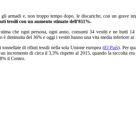
li armadi e, non troppo tempo dopo, le discariche, con un grave impa
fiuti tessili con un aumento stimato dell’811%.
Si stima che ogni persona, ogni anno, consumi 34 vestiti e ne butti 14 
o è diminuita del 36% e oggi i vestiti hanno una vita media inferiore ai 1
onnellate di rifiuti tessili nella sola Unione europea (
El País
). Per qua
un incremento di circa il 3,3% rispetto al 2015, quando la raccolta era s
 18% il Centro.