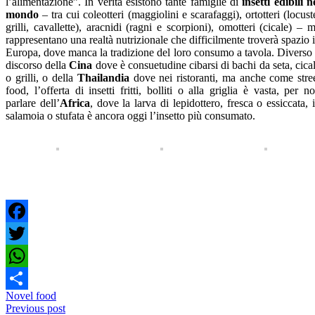
l’alimentazione”. In verità esistono tante famiglie di
insetti edibili n
mondo
– tra cui coleotteri (maggiolini e scarafaggi), ortotteri (locust
grilli, cavallette), aracnidi (ragni e scorpioni), omotteri (cicale) – 
rappresentano una realtà nutrizionale che difficilmente troverà spazio 
Europa, dove manca la tradizione del loro consumo a tavola. Diverso 
discorso della
Cina
dove è consuetudine cibarsi di bachi da seta, cica
o grilli, o della
Thailandia
dove nei ristoranti, ma anche come stre
food, l’offerta di insetti fritti, bolliti o alla griglia è vasta, per n
parlare dell’
Africa
, dove la larva di lepidottero, fresca o essiccata, 
salamoia o stufata è ancora oggi l’insetto più consumato.
Facebook
Twitter
WhatsApp
Novel food
Condividi
Previous post