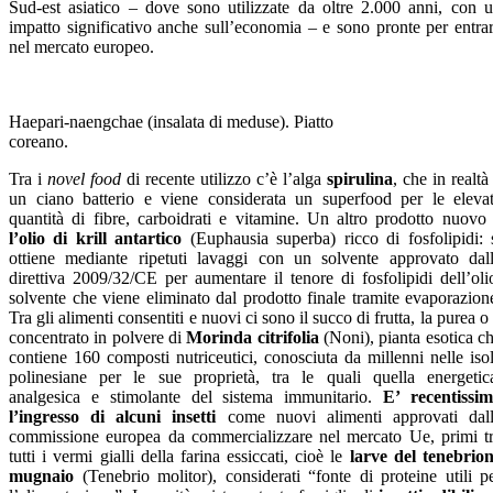
Sud-est asiatico – dove sono utilizzate da oltre 2.000 anni, con 
impatto significativo anche sull’economia – e sono pronte per entra
nel mercato europeo.
Haepari-naengchae (insalata di meduse). Piatto
coreano.
Tra i
novel food
di recente utilizzo c’è l’alga
spirulina
, che in realtà
un ciano batterio e viene considerata un superfood per le eleva
quantità di fibre, carboidrati e vitamine. Un altro prodotto nuovo
l’olio di krill antartico
(Euphausia superba) ricco di fosfolipidi:
ottiene mediante ripetuti lavaggi con un solvente approvato dal
direttiva 2009/32/CE per aumentare il tenore di fosfolipidi dell’oli
solvente che viene eliminato dal prodotto finale tramite evaporazion
Tra gli alimenti consentiti e nuovi ci sono il succo di frutta, la purea o 
concentrato in polvere di
Morinda citrifolia
(Noni), pianta esotica c
contiene 160 composti nutriceutici, conosciuta da millenni nelle iso
polinesiane per le sue proprietà, tra le quali quella energetic
analgesica e stimolante del sistema immunitario.
E’ recentissi
l’ingresso di alcuni insetti
come nuovi alimenti approvati dal
commissione europea da commercializzare nel mercato Ue, primi t
tutti i vermi gialli della farina essiccati, cioè le
larve del tenebrio
mugnaio
(Tenebrio molitor), considerati “fonte di proteine utili p