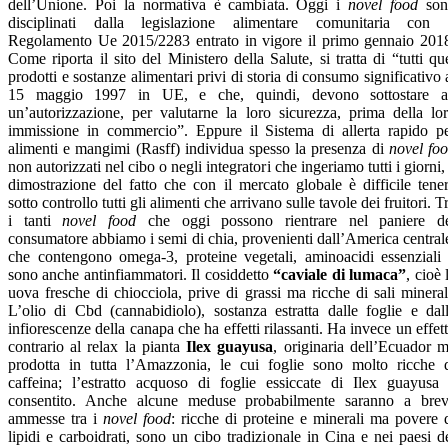
dell’Unione. Poi la normativa è cambiata. Oggi i
novel food
son
disciplinati dalla legislazione alimentare comunitaria con 
Regolamento Ue 2015/2283 entrato in vigore il primo gennaio 201
Come riporta il sito del Ministero della Salute, si tratta di “tutti qu
prodotti e sostanze alimentari privi di storia di consumo significativo 
15 maggio 1997 in UE, e che, quindi, devono sottostare 
un’autorizzazione, per valutarne la loro sicurezza, prima della lo
immissione in commercio”. Eppure il Sistema di allerta rapido p
alimenti e mangimi (Rasff) individua spesso la presenza di
novel fo
non autorizzati nel cibo o negli integratori che ingeriamo tutti i giorni,
dimostrazione del fatto che con il mercato globale è difficile tene
sotto controllo tutti gli alimenti che arrivano sulle tavole dei fruitori. T
i tanti
novel food
che oggi possono rientrare nel paniere d
consumatore abbiamo i semi di chia, provenienti dall’America central
che contengono omega-3, proteine vegetali, aminoacidi essenziali
sono anche antinfiammatori. Il cosiddetto
“caviale di lumaca”
, cioè 
uova fresche di chiocciola, prive di grassi ma ricche di sali mineral
L’olio di Cbd (cannabidiolo), sostanza estratta dalle foglie e dal
infiorescenze della canapa che ha effetti rilassanti. Ha invece un effet
contrario al relax la pianta
Ilex guayusa
, originaria dell’Ecuador 
prodotta in tutta l’Amazzonia, le cui foglie sono molto ricche 
caffeina; l’estratto acquoso di foglie essiccate di Ilex guayusa
consentito. Anche alcune meduse probabilmente saranno a bre
ammesse tra i
novel food
: ricche di proteine e minerali ma povere 
lipidi e carboidrati, sono un cibo tradizionale in Cina e nei paesi d