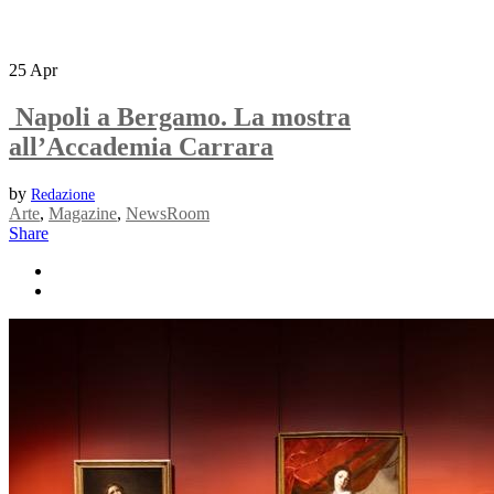
25
Apr
Napoli a Bergamo. La mostra
all’Accademia Carrara
by
Redazione
Arte
,
Magazine
,
NewsRoom
Share