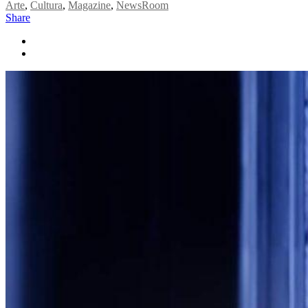
Arte
,
Cultura
,
Magazine
,
NewsRoom
Share