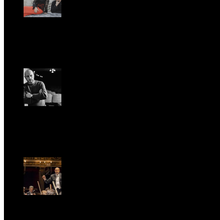
Romantic Florence va in tournée!
Gio, Gennaio 29.
Riccardo Frizza dirige la prima mondiale di Olympia
Ven, Maggio 15.
Riccardo Frizza dirige concerti sinfonici a Napoli e