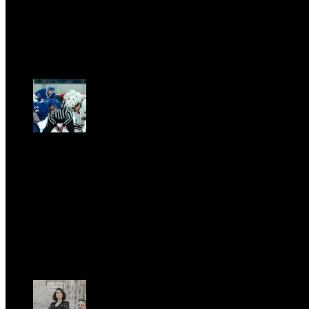
GARBO acquisisce Alex Signoretti, eccellenza
contemporanea del vetro di Murano
Sab, Aprile 11.
CLASSIC RIVALRY. Nemmeno il fenomeno Heated
Rivalry sfugge al fascino senza
tempo della musica classica
Sab, Febbraio 28.
UFFICIO STAMPA