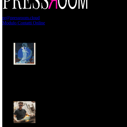
PressRoom
pr@pressroom.cloud
Modulo Contatti Online
MAGAZINE
LA PRINCIPESSA E LA GUERRIERA. Ovvero, di chi
parliamo quando parliamo di Turandot?
Dom, Giugno 28.