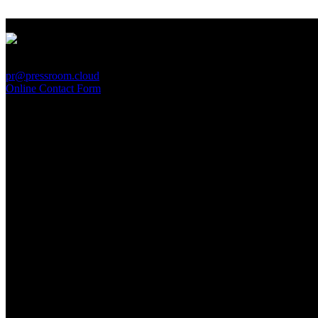
PressRoom
pr@pressroom.cloud
Online Contact Form
MAGAZINE
LA PRINCIPESSA E LA GUERRIERA. Ovvero, di chi
parliamo quando parliamo di Turandot?
Sun, June 28.