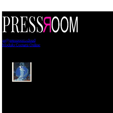
PressRoom
pr@pressroom.cloud
Modulo Contatti Online
MAGAZINE
LA PRINCIPESSA E LA GUERRIERA. Ovvero, di chi
parliamo quando parliamo di Turandot?
Dom, Giugno 28.