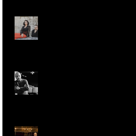
UFFICIO STAMPA
Romantic Florence va in tournée!
Gio, Gennaio 29.
Riccardo Frizza dirige la prima mondiale di Olympia
Ven, Maggio 15.