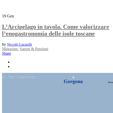
19
Gen
L’Arcipelago in tavola. Come valorizzare
l’enogastronomia delle isole toscane
by
Niccolò Lucarelli
Magazine
,
Sapori & Passioni
Share