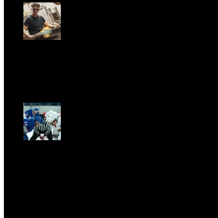
GARBO acquisisce Alex Signoretti, eccellenza
contemporanea del vetro di Murano
Sab, Aprile 11.
CLASSIC RIVALRY. Nemmeno il fenomeno Heated
Rivalry sfugge al fascino senza
tempo della musica classica
Sab, Febbraio 28.