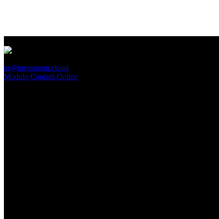
PressRoom
pr@pressroom.cloud
Modulo Contatti Online
MAGAZINE
LA PRINCIPESSA E LA GUERRIERA. Ovvero, di chi
parliamo quando parliamo di Turandot?
Dom, Giugno 28.