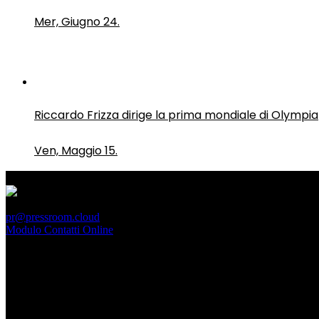
Mer, Giugno 24.
Riccardo Frizza dirige la prima mondiale di Olympia
Ven, Maggio 15.
PressRoom
pr@pressroom.cloud
Modulo Contatti Online
MAGAZINE