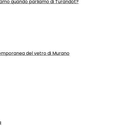
liamo quando parliamo di Turandot?
temporanea del vetro di Murano
a