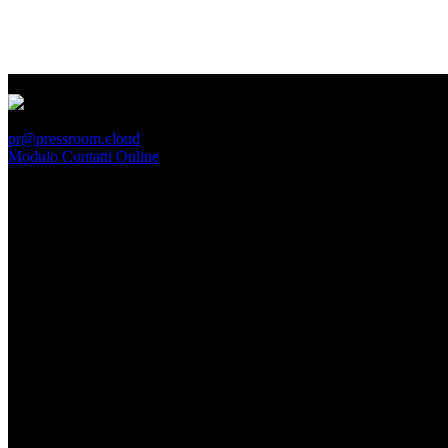
PressRoom
pr@pressroom.cloud
Modulo Contatti Online
MAGAZINE
LA PRINCIPESSA E LA GUERRIERA. Ovvero, di chi
parliamo quando parliamo di Turandot?
Dom, Giugno 28.