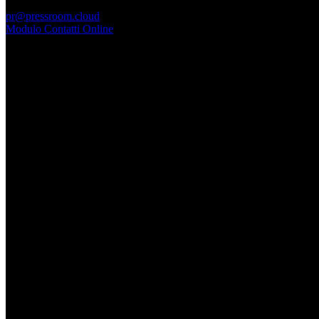
PressRoom
pr@pressroom.cloud
Modulo Contatti Online
MAGAZINE
LA PRINCIPESSA E LA GUERRIERA. Ovvero, di chi
parliamo quando parliamo di Turandot?
Dom, Giugno 28.
GARBO acquisisce Alex Signoretti, eccellenza