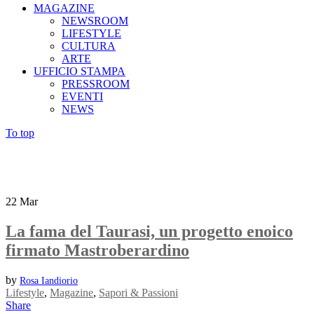
MAGAZINE
NEWSROOM
LIFESTYLE
CULTURA
ARTE
UFFICIO STAMPA
PRESSROOM
EVENTI
NEWS
To top
22
Mar
La fama del Taurasi, un progetto enoico
firmato Mastroberardino
by
Rosa Iandiorio
Lifestyle
,
Magazine
,
Sapori & Passioni
Share