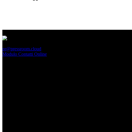
PressRoom
pr@pressroom.cloud
Modulo Contatti Online
MAGAZINE
LA PRINCIPESSA E LA GUERRIERA. Ovvero, di chi
parliamo quando parliamo di Turandot?
Dom, Giugno 28.