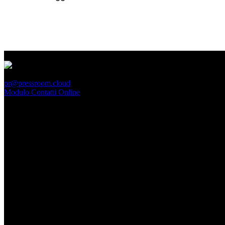
PressRoom
pr@pressroom.cloud
Modulo Contatti Online
MAGAZINE
LA PRINCIPESSA E LA GUERRIERA. Ovvero, di chi
parliamo quando parliamo di Turandot?
Dom, Giugno 28.