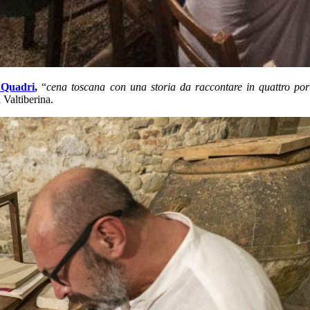
 Quadri
,
“
cena toscana con una storia da raccontare in quattro por
a Valtiberina.