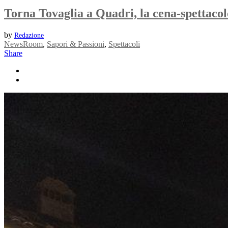
Torna Tovaglia a Quadri, la cena-spettacol
by
Redazione
NewsRoom
,
Sapori & Passioni
,
Spettacoli
Share