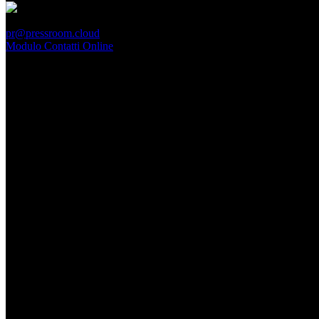
PressRoom
pr@pressroom.cloud
Modulo Contatti Online
MAGAZINE
LA PRINCIPESSA E LA GUERRIERA. Ovvero, di chi
parliamo quando parliamo di Turandot?
Dom, Giugno 28.