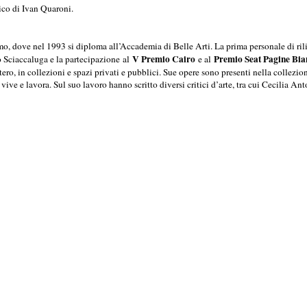
ico di Ivan Quaroni.
o, dove nel 1993 si diploma all’Accademia di Belle Arti. La prima personale di rili
V Premio Cairo
Premio Seat Pagine Bia
o Sciaccaluga e la partecipazione
al
e al
stero, in collezioni e spazi privati e pubblici. Sue opere sono presenti nella col
vive e lavora. Sul suo lavoro hanno scritto diversi critici d’arte, tra cui Cecilia A