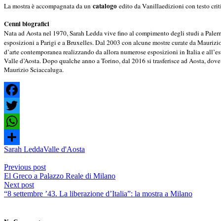
catalogo
La mostra è accompagnata da un
edito da Vanillaedizioni con testo crit
Cenni biografici
Nata ad Aosta nel 1970, Sarah Ledda vive fino al compimento degli studi a Palerm
esposizioni a Parigi e a Bruxelles. Dal 2003 con alcune mostre curate da Maurizi
d’arte contemporanea realizzando da allora numerose esposizioni in Italia e all’e
Valle d’Aosta. Dopo qualche anno a Torino, dal 2016 si trasferisce ad Aosta, dove 
Maurizio Sciaccaluga.
Facebook
Twitter
WhatsApp
Sarah Ledda
Valle d'Aosta
Condividi
Previous post
El Greco a Palazzo Reale di Milano
Next post
“8 settembre ’43. La liberazione d’Italia”: la mostra a Milano