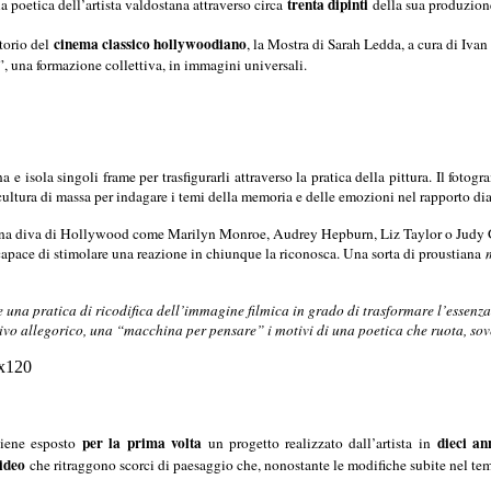
trenta dipinti
la poetica dell’artista valdostana attraverso circa
della sua produzion
cinema classico hollywoodiano
rtorio del
, la Mostra di Sarah Ledda, a cura di Iva
, una formazione collettiva, in immagini universali.
ona e isola singoli frame per trasfigurarli attraverso la pratica della pittura. Il f
cultura di massa per indagare i temi della memoria e delle emozioni nel rapporto diale
di una diva di Hollywood come Marilyn Monroe, Audrey Hepburn, Liz Taylor o Judy G
, capace di stimolare una reazione in chiunque la riconosca. Una sorta di proustiana
 una pratica di ricodifica dell’immagine filmica in grado di trasformare l’essenza t
ivo allegorico, una “macchina per pensare” i motivi di una poetica che ruota, sov
per la prima volta
dieci an
viene esposto
un progetto realizzato dall’artista in
ideo
che ritraggono scorci di paesaggio che, nonostante le modifiche subite nel tem