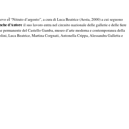
evo eÌ “Nitrato d’argento”, a cura di Luca Beatrice (Aosta, 2000) a cui seguono
nche d’Autore
il suo lavoro entra nel circuito nazionale delle gallerie e delle fiere
lezione permanente del Castello Gamba, museo d’arte moderna e contemporanea della
ntolini, Luca Beatrice, Martina Corgnati, Antonella Crippa, Alessandra Galletta e