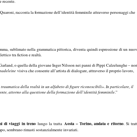
e recente.
n Quaroni, racconta la formazione dell’identità femminile attraverso personaggi che
otogramma, sublimato nella grammatica pittorica, diventa quindi espressione di un nuo
ttico tra fiction e realtà.
arland, o quella della giovane Inger Nilsson nei panni di Pippi Calzelunghe – no
madeleine
visiva che consente all’artista di dialogare, attraverso il proprio lavoro,
raumatica della realtà in un alfabeto di figure riconoscibili». In particolare, il
ente, attorno alla questione della formazione dell’identità femminile
.”
ni di viaggi in treno
Aosta – Torino, andata e ritorno
lungo la tratta
. Si trat
po, sembrano rimasti sostanzialmente invariati.