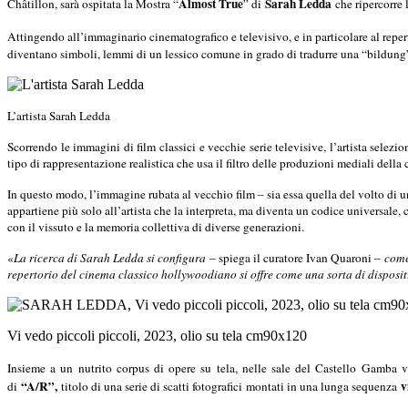
Almost True
Sarah Ledda
Châtillon, sarà ospitata la Mostra “
” di
che ripercorre 
Attingendo all’immaginario cinematografico e televisivo, e in particolare al repe
diventano simboli, lemmi di un lessico comune in grado di tradurre una “bildung”
L’artista Sarah Ledda
Scorrendo le immagini di film classici e vecchie serie televisive, l’artista selezi
tipo di rappresentazione realistica che usa il filtro delle produzioni mediali della 
In questo modo, l’immagine rubata al vecchio film – sia essa quella del volto 
appartiene più solo all’artista che la interpreta, ma diventa un codice universale
con il vissuto e la memoria collettiva di diverse generazioni.
«
La ricerca di Sarah Ledda si configura
– spiega il curatore Ivan Quaroni –
come
repertorio del cinema classico hollywoodiano si offre come una sorta di disposit
Vi vedo piccoli piccoli, 2023, olio su tela cm90x120
Insieme a un nutrito corpus di opere su tela, nelle sale del Castello Gamba 
“A/R”,
v
di
titolo di una serie di scatti fotografici
montati in una lunga sequenza