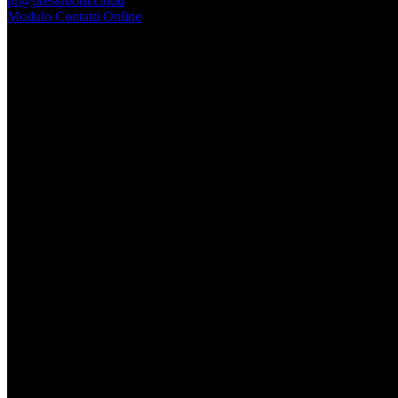
pr@pressroom.cloud
Modulo Contatti Online
MAGAZINE
LA PRINCIPESSA E LA GUERRIERA. Ovvero, di chi
parliamo quando parliamo di Turandot?
Dom, Giugno 28.
GARBO acquisisce Alex Signoretti, eccellenza
contemporanea del vetro di Murano