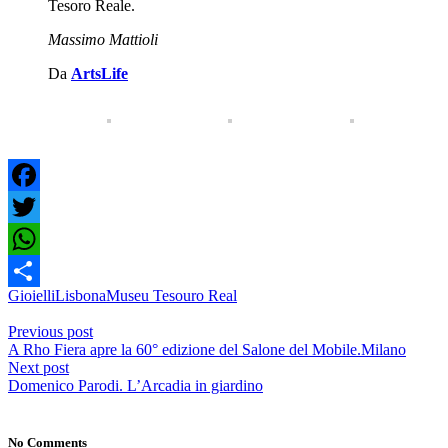
Tesoro Reale.
Massimo Mattioli
Da
ArtsLife
Facebook
Twitter
WhatsApp
Gioielli
Lisbona
Museu Tesouro Real
Condividi
Previous post
A Rho Fiera apre la 60° edizione del Salone del Mobile.Milano
Next post
Domenico Parodi. L’Arcadia in giardino
No Comments