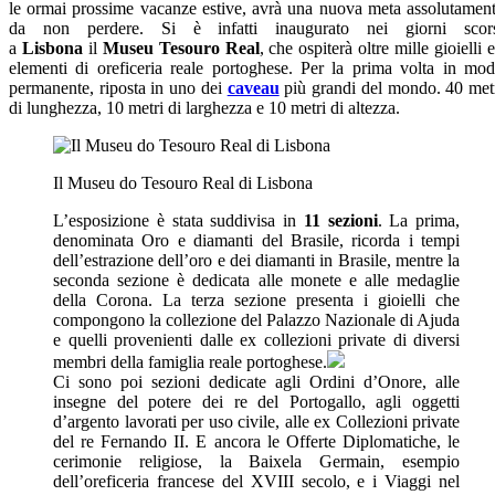
le ormai prossime vacanze estive, avrà una nuova meta assolutamen
da non perdere. Si è infatti inaugurato nei giorni scor
a
Lisbona
il
Museu Tesouro Real
, che ospiterà oltre mille gioielli 
elementi di oreficeria reale portoghese. Per la prima volta in mo
permanente, riposta in uno dei
caveau
più grandi del mondo. 40 met
di lunghezza, 10 metri di larghezza e 10 metri di altezza.
Il Museu do Tesouro Real di Lisbona
L’esposizione è stata suddivisa in
11 sezioni
. La prima,
denominata Oro e diamanti del Brasile, ricorda i tempi
dell’estrazione dell’oro e dei diamanti in Brasile, mentre la
seconda sezione è dedicata alle monete e alle medaglie
della Corona. La terza sezione presenta i gioielli che
compongono la collezione del Palazzo Nazionale di Ajuda
e quelli provenienti dalle ex collezioni private di diversi
membri della famiglia reale portoghese.
Ci sono poi sezioni dedicate agli Ordini d’Onore, alle
insegne del potere dei re del Portogallo, agli oggetti
d’argento lavorati per uso civile, alle ex Collezioni private
del re Fernando II. E ancora le Offerte Diplomatiche, le
cerimonie religiose, la Baixela Germain, esempio
dell’oreficeria francese del XVIII secolo, e i Viaggi nel