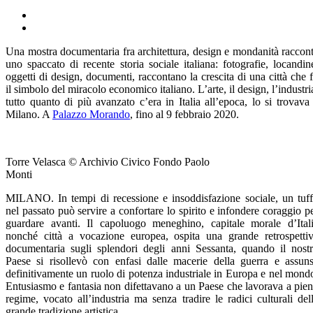
Una mostra documentaria fra architettura, design e mondanità raccon
uno spaccato di recente storia sociale italiana: fotografie, locandin
oggetti di design, documenti, raccontano la crescita di una città che 
il simbolo del miracolo economico italiano. L’arte, il design, l’industri
tutto quanto di più avanzato c’era in Italia all’epoca, lo si trovava
Milano. A
Palazzo Morando
, fino al 9 febbraio 2020.
Torre Velasca © Archivio Civico Fondo Paolo
Monti
MILANO. In tempi di recessione e insoddisfazione sociale, un tuf
nel passato può servire a confortare lo spirito e infondere coraggio p
guardare avanti. Il capoluogo meneghino, capitale morale d’Ital
nonché città a vocazione europea, ospita una grande retrospetti
documentaria sugli splendori degli anni Sessanta, quando il nost
Paese si risollevò con enfasi dalle macerie della guerra e assun
definitivamente un ruolo di potenza industriale in Europa e nel mond
Entusiasmo e fantasia non difettavano a un Paese che lavorava a pie
regime, vocato all’industria ma senza tradire le radici culturali del
grande tradizione artistica.