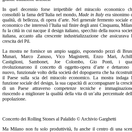
In quel decennio forse irripetibile del miracolo economico c
consolidò la fama dell’Italia nel mondo,
Made in Italy
era sinonimo 
qualità, di bellezza, di opera d’arte. Nel generale fermento sociale 
economico che interessò l’Italia sul finire degli anni Cinquanta, Mila
fu la città in cui nacque il design italiano, specchio della nuova socie
italiana, accanto alla crescente industrializzazione che assicurava 
crescita del Pil.
La mostra ne fornisce un ampio saggio, esponendo pezzi di Bru
Munari, Marco Zanuso, Vico Magistretti, Enzo Mari, Achil
Castiglioni, Sambonet, Joe Colombo, Gio Ponti, i qual
rivoluzionarono il concetto di oggetto-opera d’arte e dettarono 
nuovo, funzionale volto della società del dopoguerra che ha ricostrui
il Paese sulla scia del miracolo economico. La mostra indaga 
funzione sociale del design, la sua capacità di accompagnare la cresci
di un Paese attraverso competenze tecniche e immaginazion
riuscendo a migliorare la qualità della vita di un’alta percentuale del
popolazione.
Concerto dei Rolling Stones al Palalido © Archivio Garghetti
Ma Milano non fu solo produttività, fu anche il centro di una sce