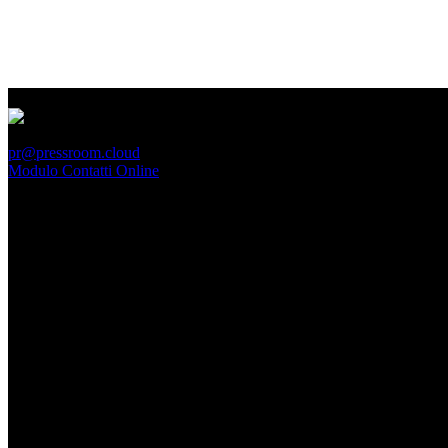
PressRoom
pr@pressroom.cloud
Modulo Contatti Online
MAGAZINE
LA PRINCIPESSA E LA GUERRIERA. Ovvero, di chi
parliamo quando parliamo di Turandot?
Dom, Giugno 28.