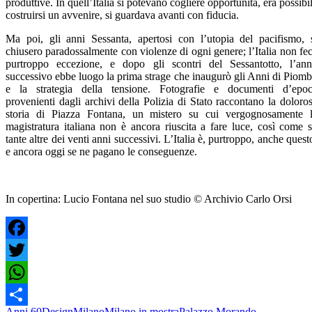
produttive. In quell’Italia si potevano cogliere opportunità, era possibi
costruirsi un avvenire, si guardava avanti con fiducia.
Ma poi, gli anni Sessanta, apertosi con l’utopia del pacifismo, 
chiusero paradossalmente con violenze di ogni genere; l’Italia non fe
purtroppo eccezione, e dopo gli scontri del Sessantotto, l’an
successivo ebbe luogo la prima strage che inaugurò gli Anni di Piom
e la strategia della tensione. Fotografie e documenti d’epo
provenienti dagli archivi della Polizia di Stato raccontano la doloro
storia di Piazza Fontana, un mistero su cui vergognosamente 
magistratura italiana non è ancora riuscita a fare luce, così come 
tante altre dei venti anni successivi. L’Italia è, purtroppo, anche quest
e ancora oggi se ne pagano le conseguenze.
In copertina: Lucio Fontana nel suo studio
© Archivio Carlo Orsi
Facebook
Twitter
WhatsApp
Anni 60
Design
Milano
Milano in mostra
Palazzo Morando