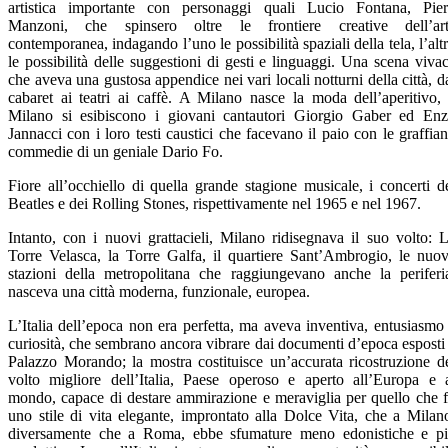
artistica importante con personaggi quali Lucio Fontana, Pie
Manzoni, che spinsero oltre le frontiere creative dell’ar
contemporanea, indagando l’uno le possibilità spaziali della tela, l’alt
le possibilità delle suggestioni di gesti e linguaggi. Una scena viva
che aveva una gustosa appendice nei vari locali notturni della città, d
cabaret ai teatri ai caffè. A Milano nasce la moda dell’aperitivo,
Milano si esibiscono i giovani cantautori Giorgio Gaber ed En
Jannacci con i loro testi caustici che facevano il paio con le graffian
commedie di un geniale Dario Fo.
Fiore all’occhiello di quella grande stagione musicale, i concerti d
Beatles e dei Rolling Stones, rispettivamente nel 1965 e nel 1967.
Intanto, con i nuovi grattacieli, Milano ridisegnava il suo volto: 
Torre Velasca, la Torre Galfa, il quartiere Sant’Ambrogio, le nuo
stazioni della metropolitana che raggiungevano anche la periferi
nasceva una città moderna, funzionale, europea.
L’Italia dell’epoca non era perfetta, ma aveva inventiva, entusiasmo
curiosità, che sembrano ancora vibrare dai documenti d’epoca esposti
Palazzo Morando; la mostra costituisce un’accurata ricostruzione d
volto migliore dell’Italia, Paese operoso e aperto all’Europa e 
mondo, capace di destare ammirazione e meraviglia per quello che 
uno stile di vita elegante, improntato alla Dolce Vita, che a Milan
diversamente che a Roma, ebbe sfumature meno edonistiche e p