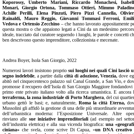
Koporossy, Umberto Mariani, Riccardo Monachesi, Isabell
Monari, Giorgio Ortona, Tommaso Ottieri, Mimmo Paladino
Achille Perilli, Elena Pinzuti, Piero Pizzi Cannella, Olivie
Rainaldi, Mauro Reggio, Giovanni Tommasi Ferroni, Emili
Vedova e Ortensio Zecchino
– che hanno lavorato appositamente p
questa mostra o che appaiono legati a Cini da un medesimo percor
ideale, tracciato dal curatore seguendo i luoghi, le parole e concetti c
ben descrivono questo imprenditore, collezionista e mecenate.
Andrea Boyer, Isola San Giorgio, 2022
Numerosi lavori insistono proprio
sui luoghi nei quali Cini lasciò 
segno indelebile
, a partire dalla
città di adozione, Venezia,
dove eg
abitò nel cinquecentesco palazzo sul Canal Grande, a San Vio, e do
promosse il recupero dell’Isola di San Giorgio Maggiore fondandovi 
primo ente privato italiano volto alla ricerca umanistica. E ancora 
terraferma, la zona industriale di Porto Marghera
, del cui quartie
urbano gettò le basi; e, naturalmente,
Roma la città Eterna,
do
Mussolini gli affidò la gestione di una delle più straordinarie avventu
dell’urbanistica moderna: l’Esposizione Universale. Altre ope
rinviano alle
sue iniziative imprenditoriali
(ad esempio nel setto
dell’industria elettrica) e alla sua vicenda biografica:
una «geograf
ciniana»
che svela, come scrive Di Capua, «
un DNA creativo 