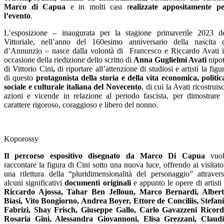
Marco di Capua
e in molti casi r
ealizzate appositamente p
l’evento
.
L’esposizione – inaugurata per la stagione primaverile 2023 d
Vittoriale, nell’anno del 160esimo anniversario della nascita 
d’Annunzio – nasce dalla volontà di Francesco e Riccardo Avati 
occasione della riedizione dello scritto di
Anna Guglielmi Avati
nipo
di Vittorio Cini
,
di riportare all’attenzione di studiosi e artisti la figu
di questo
protagonista della storia e della vita economica, politic
sociale e culturale italiana del Novecento
, di cui la Avati ricostruis
azioni e vicende in relazione al periodo fascista, per dimostrare 
carattere rigoroso, coraggioso e libero del nonno.
Koporossy
Il percorso espositivo disegnato da Marco Di Capua
vuol
raccontare la figura di Cini sotto una nuova luce, offrendo ai visitato
una rilettura della “pluridimensionalità del personaggio”
attraver
alcuni significativi
documenti originali
e
appunto
le opere di artisti
Riccardo Ajossa, Tahar Ben Jelloun, Marco Bernardi, Alber
Biasi, Vito Bongiorno, Andrea Boyer, Ettore de Conciliis, Stefan
Fabrizi, Shay Frisch, Giuseppe Gallo, Carlo Gavazzeni Ricord
Rosaria Gini, Alessandra Giovannoni, Elisa Grezzani, Claud