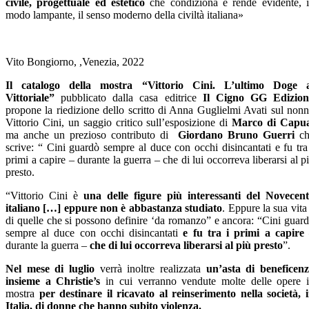
civile, progettuale ed estetico
che condiziona e rende evidente, 
modo lampante, il senso moderno della civiltà italiana»
Vito Bongiorno, ,Venezia, 2022
Il catalogo della mostra “Vittorio Cini. L’ultimo Doge 
Vittoriale”
pubblicato dalla casa editrice
Il Cigno GG Edizion
propone la riedizione dello scritto di Anna Guglielmi Avati sul non
Vittorio Cini, un saggio critico sull’esposizione di
Marco di Capu
ma anche un prezioso contributo di
Giordano Bruno Guerri
ch
scrive: “
Cini guardò sempre al duce con occhi disincantati e fu tra
primi a capire – durante la guerra – che di lui occorreva liberarsi al p
presto.
“Vittorio Cini è
una delle figure più interessanti del Novecen
italiano […] eppure non è abbastanza studiato
. Eppure la sua vita
di quelle che si possono definire ‘da romanzo” e ancora: “
Cini guar
sempre al duce con occhi disincantati
e fu tra i primi a capire
durante la guerra –
che di lui occorreva liberarsi al più presto
”.
Nel mese di luglio
verrà inoltre realizzata
un’asta di beneficen
insieme a Christie’s
in cui verranno vendute molte delle opere 
mostra
per destinare il ricavato al reinserimento nella società, 
Italia, di donne che hanno subito violenza.