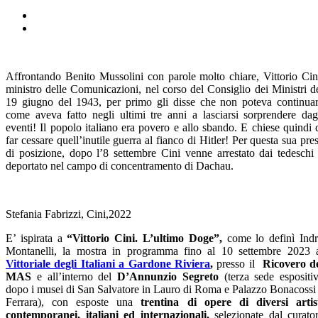
Affrontando Benito Mussolini con parole molto chiare, Vittorio Cin
ministro delle Comunicazioni, nel corso del Consiglio dei Ministri d
19 giugno del 1943, per primo gli disse che non poteva continua
come aveva fatto negli ultimi tre anni a lasciarsi sorprendere dag
eventi! Il popolo italiano era povero e allo sbando. E chiese quindi 
far cessare quell’inutile guerra al fianco di Hitler! Per questa sua pre
di posizione, dopo l’8 settembre Cini venne arrestato dai tedeschi
deportato nel campo di concentramento di Dachau.
Stefania Fabrizzi, Cini,2022
E’ ispirata a
“Vittorio Cini. L’ultimo Doge”,
come lo definì Ind
Montanelli, la mostra in programma fino al 10 settembre 2023 
Vittoriale degli Italiani a Gardone Riviera
,
presso il
Ricovero d
MAS
e all’interno del
D’A
nnunzio Segreto
(terza sede espositi
dopo i musei di San Salvatore in Lauro di Roma e Palazzo Bonacossi
Ferrara), con esposte una
trentina
di
opere
di diversi artis
contemporanei, italiani ed internazionali,
selezionate dal curato