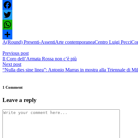
Facebook
Twitter
WhatsApp
A(Round) Presenti-Assenti
Arte contemporanea
Centro Luigi Pecci
Com
Condividi
Previous post
Il Coro dell’Armata Rossa non c’è più
Next post
“Nulla dies sine linea”: Antonio Marras in mostra alla Triennale di Mi
1 Comment
Leave a reply