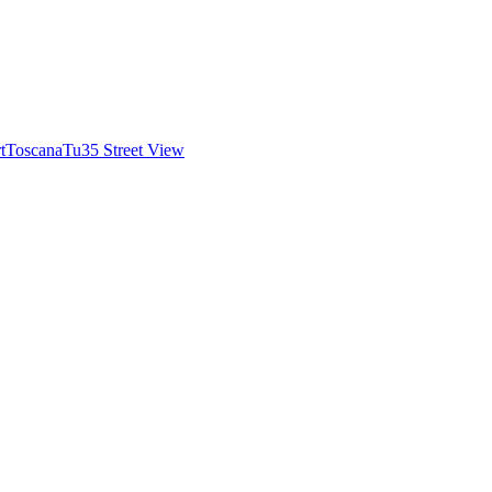
t
Toscana
Tu35 Street View