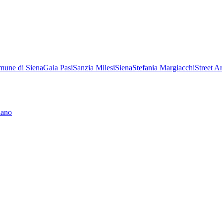
une di Siena
Gaia Pasi
Sanzia Milesi
Siena
Stefania Margiacchi
Street Ar
lano