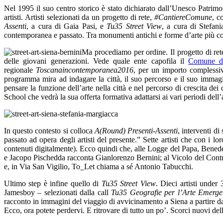
Nel 1995 il suo centro storico è stato dichiarato dall’Unesco Patrimon
artisti. Artisti selezionati da un progetto di rete,
#CantiereComune
, c
Assenti
, a cura di Gaia Pasi, e
Tu35 Street View
, a cura di Stefani
contemporanea e passato. Tra monumenti antichi e forme d’arte più conte
Ma procediamo per ordine. Il progetto di re
delle giovani generazioni. Vede quale ente capofila il
Comune d
regionale
Toscanaincontemporanea2016
, per un importo complessivo
programma mira ad indagare la città, il suo percorso e il suo immagina
pensare la funzione dell’arte nella città e nel percorso di crescita de
School che vedrà la sua offerta formativa adattarsi ai vari periodi dell’
In questo contesto si colloca
A(Round) Presenti-Assenti
, interventi di
passato ad opera degli artisti del presente.” Sette artisti che con i 
contenuti digitalmente). Ecco quindi che, alle Logge del Papa, Bened
e Jacopo Pischedda racconta Gianlorenzo Bernini; al Vicolo del Contra
e, in Via San Vigilio, To_Let chiama a sé Antonio Tabucchi.
Ultimo step è infine quello di
Tu35 Street View
. Dieci artisti unde
Jamesboy – selezionati dalla call
Tu35 Geografie per l’Arte Emerge
racconto in immagini del viaggio di avvicinamento a Siena a partire dal
Ecco, ora potete perdervi. E ritrovare di tutto un po’. Scorci nuovi del