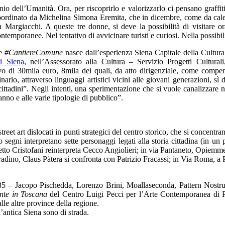
io dell’Umanità. Ora, per riscoprirlo e valorizzarlo ci pensano graffit
oordinato da Michelina Simona Eremita, che in dicembre, come da calen
a Margiacchi. A queste tre donne, si deve la possibilità di visitare 
mporanee. Nel tentativo di avvicinare turisti e curiosi. Nella possibili
te
#CantiereComune
nasce dall’esperienza Siena Capitale della Cultur
i Siena
, nell’Assessorato alla Cultura – Servizio Progetti Cultura
 di 30mila euro, 8mila dei quali, da atto dirigenziale, come compenso
rio, attraverso linguaggi artistici vicini alle giovani generazioni, sì 
i cittadini”. Negli intenti, una sperimentazione che si vuole canalizzare
anno e alle varie tipologie di pubblico”.
 street art dislocati in punti strategici del centro storico, che si concent
loro segni interpretano sette personaggi legati alla storia cittadina (i
etto Cristofani reinterpreta Cecco Angiolieri; in via Pantaneto, Opiem
dino, Claus Pàtera si confronta con Patrizio Fracassi; in Via Roma, a 
r 35 – Jacopo Pischedda, Lorenzo Brini, Moallaseconda, Pattern Nos
nte in Toscana
del Centro Luigi Pecci per l’Arte Contemporanea di Pra
le altre province della regione.
l’antica Siena sono di strada.