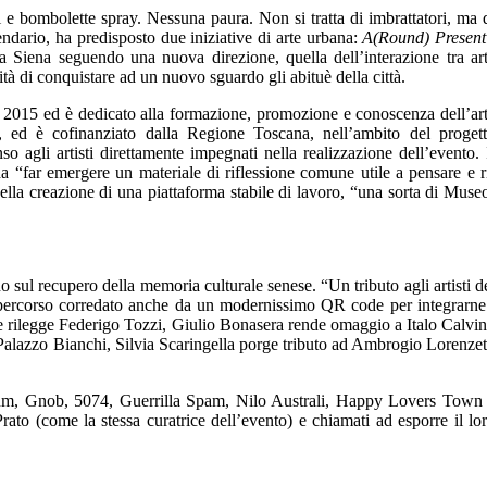
i e bombolette spray. Nessuna paura. Non si tratta di imbrattatori, ma 
dario, ha predisposto due iniziative di arte urbana:
A(Round) Present
ora Siena seguendo una nuova direzione, quella dell’interazione tra ar
tà di conquistare ad un nuovo sguardo gli abituè della città.
a 2015 ed è dedicato alla formazione, promozione e conoscenza dell’ar
li, ed è cofinanziato dalla Regione Toscana, nell’ambito del proget
 agli artisti direttamente impegnati nella realizzazione dell’evento. 
da “far emergere un materiale di riflessione comune utile a pensare e r
 nella creazione di una piattaforma stabile di lavoro, “una sorta di Muse
rano sul recupero della memoria culturale senese. “Un tributo agli artisti d
n un percorso corredato anche da un modernissimo QR code per integrarne
me rilegge Federigo Tozzi, Giulio Bonasera rende omaggio a Italo Calvi
Palazzo Bianchi, Silvia Scaringella porge tributo ad Ambrogio Lorenzet
trum, Gnob, 5074, Guerrilla Spam, Nilo Australi, Happy Lovers Town
to (come la stessa curatrice dell’evento) e chiamati ad esporre il lo