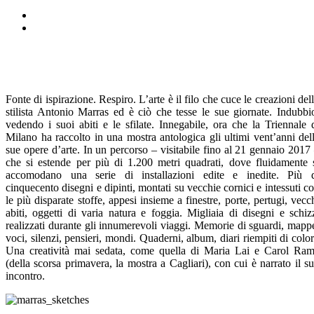
Fonte di ispirazione. Respiro. L’arte è il filo che cuce le creazioni del
stilista Antonio Marras ed è ciò che tesse le sue giornate. Indubbi
vedendo i suoi abiti e le sfilate. Innegabile, ora che la Triennale 
Milano ha raccolto in una mostra antologica gli ultimi vent’anni del
sue opere d’arte. In un percorso – visitabile fino al 21 gennaio 2017
che si estende per più di 1.200 metri quadrati, dove fluidamente 
accomodano una serie di installazioni edite e inedite. Più 
cinquecento disegni e dipinti, montati su vecchie cornici e intessuti c
le più disparate stoffe, appesi insieme a finestre, porte, pertugi, vecc
abiti, oggetti di varia natura e foggia. Migliaia di disegni e schiz
realizzati durante gli innumerevoli viaggi. Memorie di sguardi, mapp
voci, silenzi, pensieri, mondi. Quaderni, album, diari riempiti di color
Una creatività mai sedata, come quella di Maria Lai e Carol Ra
(della scorsa primavera, la mostra a Cagliari), con cui è narrato il s
incontro.