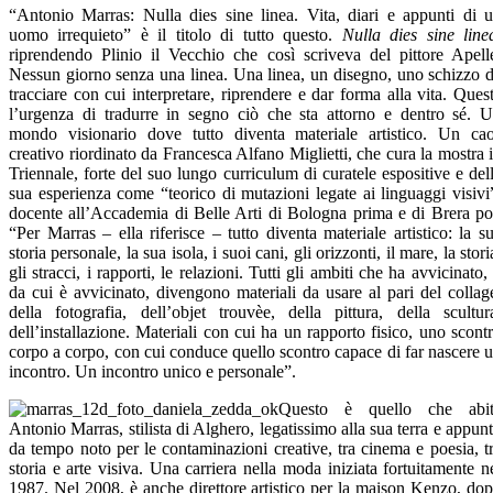
“Antonio Marras: Nulla dies sine linea. Vita, diari e appunti di 
uomo irrequieto” è il titolo di tutto questo.
Nulla dies sine line
riprendendo Plinio il Vecchio che così scriveva del pittore Apell
Nessun giorno senza una linea. Una linea, un disegno, uno schizzo 
tracciare con cui interpretare, riprendere e dar forma alla vita. Ques
l’urgenza di tradurre in segno ciò che sta attorno e dentro sé. 
mondo visionario dove tutto diventa materiale artistico. Un ca
creativo riordinato da Francesca Alfano Miglietti, che cura la mostra 
Triennale, forte del suo lungo curriculum di curatele espositive e del
sua esperienza come “teorico di mutazioni legate ai linguaggi visivi
docente all’Accademia di Belle Arti di Bologna prima e di Brera po
“Per Marras – ella riferisce – tutto diventa materiale artistico: la s
storia personale, la sua isola, i suoi cani, gli orizzonti, il mare, la stori
gli stracci, i rapporti, le relazioni. Tutti gli ambiti che ha avvicinato,
da cui è avvicinato, divengono materiali da usare al pari del collag
della fotografia, dell’objet trouvèe, della pittura, della scultur
dell’installazione. Materiali con cui ha un rapporto fisico, uno scont
corpo a corpo, con cui conduce quello scontro capace di far nascere 
incontro. Un incontro unico e personale”.
Questo è quello che abit
Antonio Marras, stilista di Alghero, legatissimo alla sua terra e appun
da tempo noto per le contaminazioni creative, tra cinema e poesia, t
storia e arte visiva. Una carriera nella moda iniziata fortuitamente n
1987. Nel 2008, è anche direttore artistico per la maison Kenzo, do