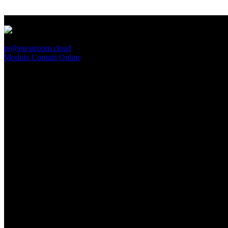
PressRoom
pr@pressroom.cloud
Modulo Contatti Online
MAGAZINE
LA PRINCIPESSA E LA GUERRIERA. Ovvero, di chi
parliamo quando parliamo di Turandot?
Dom, Giugno 28.