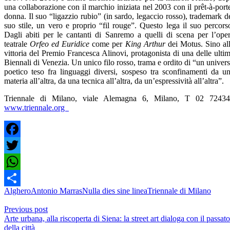
una collaborazione con il marchio iniziata nel 2003 con il prêt-à-port
donna. Il suo “ligazzio rubio” (in sardo, legaccio rosso), trademark d
suo stile, un vero e proprio “fil rouge”. Questo lega il suo percors
Dagli abiti per le cantanti di Sanremo a quelli di scena per l’ope
teatrale
Orfeo ed Euridice
come per
King Arthur
dei Motus. Sino al
vittoria del Premio Francesca Alinovi, protagonista di una delle ulti
Biennali di Venezia. Un unico filo rosso, trama e ordito di “un univer
poetico teso fra linguaggi diversi, sospeso tra sconfinamenti da u
materia all’altra, da una tecnica all’altra, da un’espressività all’altra”.
Triennale di Milano, viale Alemagna 6, Milano, T 02 7243
www.triennale.org
Facebook
Twitter
WhatsApp
Alghero
Antonio Marras
Nulla dies sine linea
Triennale di Milano
Condividi
Previous post
Arte urbana, alla riscoperta di Siena: la street art dialoga con il passato
della città