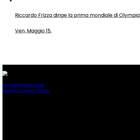
Riccardo Frizza dirige la prima mondiale di Olympia
Ven, Maggio 15.
PressRoom
pr@pressroom.cloud
Modulo Contatti Online
MAGAZINE