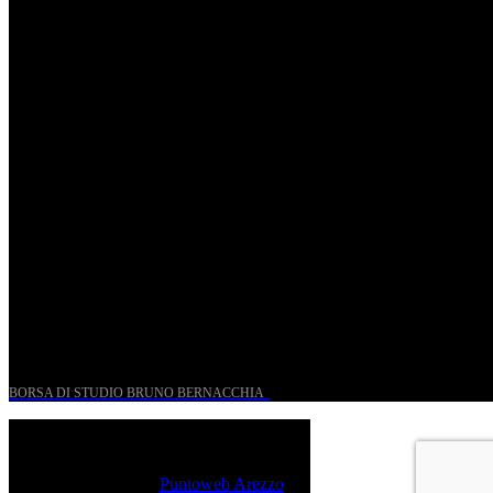
Riccardo Frizza dirige la prima mondiale di Olympia
Ven, Maggio 15.
Riccardo Frizza dirige concerti sinfonici a Napoli e
Budapest
Mer, Gennaio 7.
UN PROGETTO PER I GIOVANI STORICI
BORSA DI STUDIO BRUNO BERNACCHIA
@ 2026 PressRoom – All Rights Reserved.
Sito realizzato da
Puntoweb Arezzo