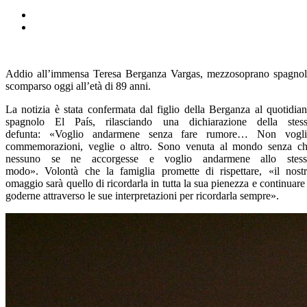
Addio all’immensa Teresa Berganza Vargas, mezzosoprano spagno
scomparso oggi all’età di 89 anni.
La notizia è stata confermata dal figlio della Berganza al quotidia
spagnolo El País, rilasciando una dichiarazione della stes
defunta: «Voglio andarmene senza fare rumore… Non vogli
commemorazioni, veglie o altro. Sono venuta al mondo senza c
nessuno se ne accorgesse e voglio andarmene allo stess
modo». Volontà che la famiglia promette di rispettare, «il nost
omaggio sarà quello di ricordarla in tutta la sua pienezza e continuare
goderne attraverso le sue interpretazioni per ricordarla sempre».